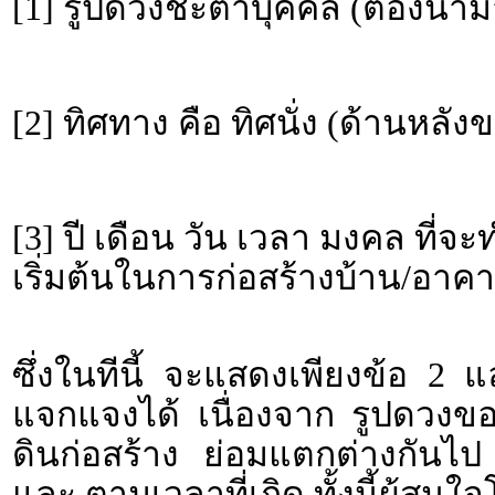
[1] รูปดวงชะตาบุคคล (ต้องนำม
[2] ทิศทาง คือ ทิศนั่ง (ด้านหลั
[3] ปี เดือน วัน เวลา มงคล ที่จ
เริ่มต้นในการก่อสร้างบ้าน/อาคา
ซึ่งในทีนี้ จะแสดงเพียงข้อ 2 
แจกแจงได้ เนื่องจาก รูปดวงข
ดินก่อสร้าง ย่อมแตกต่างกันไป
และ ตามเวลาที่เกิด ทั้งนี้ผู้ส