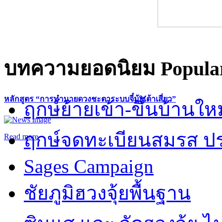
บทความยอดนิยม
Popular
หลักสูตร “การทำนายดวงชะตาระบบจี๋มุ้ยเต้าเสี่ยว”
ฤกษ์ย้ายเข้า-ขึ้นบ้านให
ฤกษ์จดทะเบียนสมรส ปร
Read more
Sages Campaign
ชัยภูมิฮวงจุ้ยพื้นฐาน