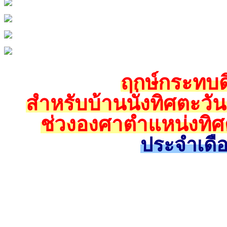
ฤกษ์กระทบดิ
สำหรับบ้านนั่งทิศตะวั
ช่วงองศาตำแหน่งทิศ
ประจำเดื