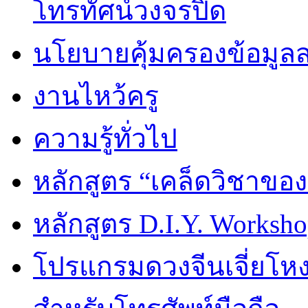
โทรทัศน์วงจรปิด
นโยบายคุ้มครองข้อมูล
งานไหว้ครู
ความรู้ทั่วไป
หลักสูตร “เคล็ดวิชาขอ
หลักสูตร D.I.Y. Worksho
โปรแกรมดวงจีนเจี่ยโหงว