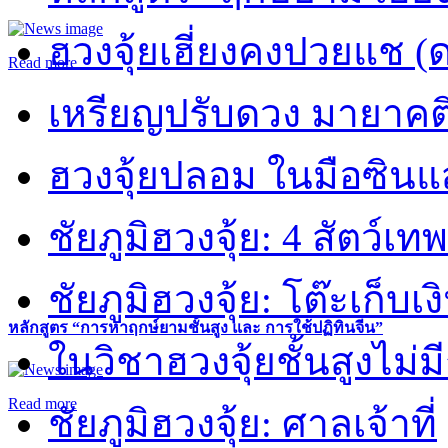
ฮวงจุ้ยเฮี่ยงคงปวยแช (
Read more
เหรียญปรับดวง มายาคต
ฮวงจุ้ยปลอม ในมือซิน
ชัยภูมิฮวงจุ้ย: 4 สัตว์เทพ
ชัยภูมิฮวงจุ้ย: โต๊ะเก็บเงิ
หลักสูตร “การหาฤกษ์ยามชั้นสูง และ การใช้ปฏิทินจีน”
ในวิชาฮวงจุ้ยชั้นสูงไม่ม
Read more
ชัยภูมิฮวงจุ้ย: ศาลเจ้าที่