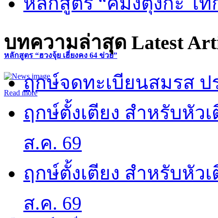
หลักสูตร “คี้มึ้งตุ่งกะ ไ
บทความล่าสุด
Latest Art
หลักสูตร “ฮวงจุ้ย เฮี่ยงคง 64 ข่วย”
ฤกษ์จดทะเบียนสมรส ปร
Read more
ฤกษ์ตั้งเตียง สำหรับหั
ส.ค. 69
ฤกษ์ตั้งเตียง สำหรับหั
ส.ค. 69