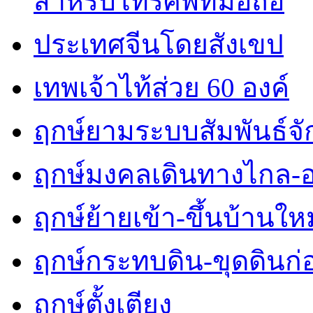
สำหรับโทรศัพท์มือถือ
ประเทศจีนโดยสังเขป
เทพเจ้าไท้ส่วย 60 องค์
ฤกษ์ยามระบบสัมพันธ์จักร
ฤกษ์มงคลเดินทางไกล-
ฤกษ์ย้ายเข้า-ขึ้นบ้านใหม
ฤกษ์กระทบดิน-ขุดดินก่
ฤกษ์ตั้งเตียง