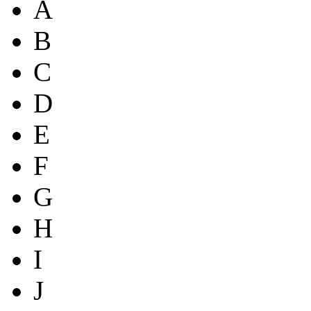
A
B
C
D
E
F
G
H
I
J