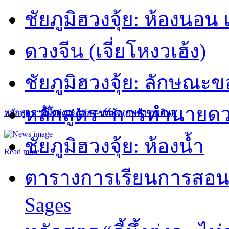
ชัยภูมิฮวงจุ้ย: ห้องนอน 
ดวงจีน (เจี่ยโหงวเฮ้ง)
ชัยภูมิฮวงจุ้ย: ลักษณะขอ
หลักสูตร “การทำนายดวงช
หลักสูตร “คี้มึ้งตุ่งกะ ไท่กง-ขงเม้ง (ภพฟ้า ภพดิน)”
ชัยภูมิฮวงจุ้ย: ห้องน้ำ
Read more
ตารางการเรียนการสอน 
Sages