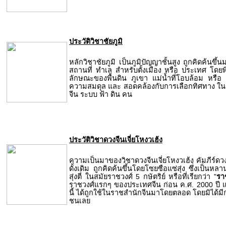
ประวัติวิชาชัยภูมิ
หลักวิชาชัยภูมิ เป็นภูมิปัญญาชั้นสูง ถูกคิดค้นขึ้
สถานที่ ทำเล สำหรับตั้งเมือง หรือ ประเทศ โดยพ
ลักษณะของพื้นดิน ภูเขา แม่น้ำที่โอบล้อม หรือ ตี
ความสมดุล และ สอดคล้องกับการเลือกทิศทาง ใน
จีน ระบบ ฟ้า ดิน คน
ประวัติวิชาดวงจีนเจี่ยโหงวเฮ้ง
ความเป็นมาของวิชาดวงจีนเจี่ยโหงวเฮ้ง คัมภีร์
ดั้งเดิม ถูกคิดค้นขึ้นโดยโซยซือแซ่สุ่ง ซึ่งเป็นหลาน
สุ่งตี่ ในสมัยราชวงศ์ 5 กษัตริย์ หรือที่เรียกว่า "
รา
ราชวงศ์แรกๆ ของประเทศจีน ก่อน ค.ศ. 2000 ปี แล
นี้ ได้ถูกใช้ในราชสำนักจีนมาโดยตลอด โดยมิได้ม
ชนเลย