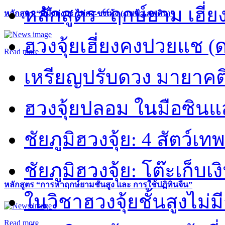
หลักสูตร “ฤกษ์ยาม เฮี่ย
หลักสูตร “คี้มึ้งตุ่งกะ ไท่กง-ขงเม้ง (ภพฟ้า ภพดิน)”
ฮวงจุ้ยเฮี่ยงคงปวยแช (
Read more
เหรียญปรับดวง มายาคต
ฮวงจุ้ยปลอม ในมือซิน
ชัยภูมิฮวงจุ้ย: 4 สัตว์เทพ
ชัยภูมิฮวงจุ้ย: โต๊ะเก็บเงิ
หลักสูตร “การหาฤกษ์ยามชั้นสูง และ การใช้ปฏิทินจีน”
ในวิชาฮวงจุ้ยชั้นสูงไม่ม
Read more