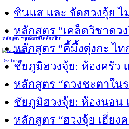
ซินแส และ จัดฮวงจุ้ย ไม่
หลักสูตร “เคล็ดวิชาดวง
หลักสูตร “ฤกษ์ยามไต่ลักหยิ่ม”
หลักสูตร “คี้มึ้งตุ่งกะ ไ
Read more
ชัยภูมิฮวงจุ้ย: ห้องครัว
หลักสูตร “ดวงชะตาในร
ชัยภูมิฮวงจุ้ย: ห้องนอน 
หลักสูตร “ฮวงจุ้ย เฮี่ยง