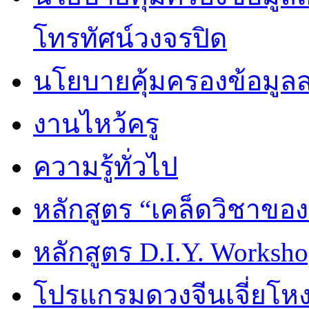
โทรทัศน์วงจรปิด
นโยบายคุ้มครองข้อมูล
งานไหว้ครู
ความรู้ทั่วไป
หลักสูตร “เคล็ดวิชาขอ
หลักสูตร D.I.Y. Worksho
โปรแกรมดวงจีนเจี่ยโหงว