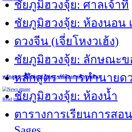
ชัยภูมิฮวงจุ้ย: ศาลเจ้าที่
ชัยภูมิฮวงจุ้ย: ห้องนอน 
ดวงจีน (เจี่ยโหงวเฮ้ง)
ชัยภูมิฮวงจุ้ย: ลักษณะขอ
หลักสูตร “การทำนายดวงช
หลักสูตร “คี้มึ้งตุ่งกะ ไท่กง-ขงเม้ง (ภพฟ้า ภพดิน)”
ชัยภูมิฮวงจุ้ย: ห้องน้ำ
Read more
ตารางการเรียนการสอน 
Sages