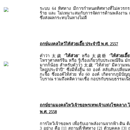
ระบบ 64 ทิศทาง มีการกำหนดทิศทางที่ไม่ควรกระท
ร้าย และ ไม่เหมาะสมกับการจัดการด้านพลังงาน แ
ซึ่งส่งผลกระทบในทางไม่ดี
ฤกษ์มงคลไหว้ไท้ส่วยเอี๊ย ประจำปี พ.ศ. 2557
คำว่า 太歲 “
ไท้ส่วย
” หรือ 太歲爺 “
ไท้ส่วยเอี๊ย
โหราศาสตร์จีน หรือ รู้เรื่องเกี่ยวกับประเพณีจีน มั
มากก็น้อย สำหรับคำว่า 太歲 “ไท้ส่วย” มีความหมาย
ใหญ่ประจำปี” ซึ่งมีทั้งสิ้น 60 องค์ สลับสับเปลี่ย
กะจื้อ ซึ่งองค์ไท้ส่วย ทั้ง 60 องค์ เกิดจากภูมิ
โบราณ รวมถึงคติความเชื่อ กอปรกับขนบธรรมเน
ฤกษ์ยามมงคลไหว้เจ้าขอพรเทพเจ้าแห่งโชคลาภ ไฉ่ซ
พ.ศ. 2558
การไหว้เจ้าขอพร เพื่อรับเอาพลังงานจากฟ้า-ดิน 
3 อย่าง คือ [1] สถานที่/ทิศทาง [2] ตัวบุคคล [3] 