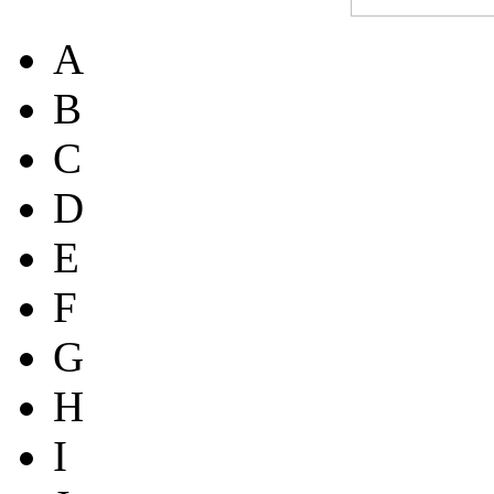
A
B
C
D
E
F
G
H
I