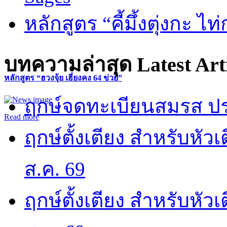
หลักสูตร “คี้มึ้งตุ่งกะ ไ
บทความล่าสุด
Latest Art
หลักสูตร “ฮวงจุ้ย เฮี่ยงคง 64 ข่วย”
ฤกษ์จดทะเบียนสมรส ปร
Read more
ฤกษ์ตั้งเตียง สำหรับหั
ส.ค. 69
ฤกษ์ตั้งเตียง สำหรับหั