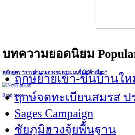
บทความยอดนิยม
Popular
หลักสูตร “การทำนายดวงชะตาระบบจี๋มุ้ยเต้าเสี่ยว”
ฤกษ์ย้ายเข้า-ขึ้นบ้านให
ฤกษ์จดทะเบียนสมรส ปร
Read more
Sages Campaign
ชัยภูมิฮวงจุ้ยพื้นฐาน