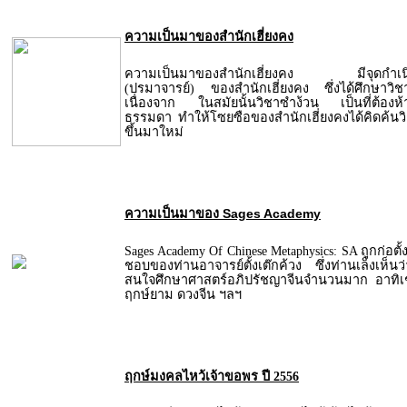
ความเป็นมาของสำนักเฮี่ยงคง
ความเป็นมาของสำนักเฮี่ยงคง มีจุดกำเนิดเ
(ปรมาจารย์) ของสำนักเฮี่ยงคง ซึ่งได้ศึกษาวิ
เนื่องจาก ในสมัยนั้นวิชาซำง้วน เป็นที่ต้องห้
ธรรมดา ทำให้โซยซือของสำนักเฮี่ยงคงได้คิดค้นว
ขึ้นมาใหม่
ความเป็นมาของ Sages Academy
Sages Academy Of Chinese Metaphysics: SA ถูกก่อต
ชอบของท่านอาจารย์ตั้งเต๊กค้วง ซึ่งท่านเล็งเห็นว่า
สนใจศึกษาศาสตร์อภิปรัชญาจีนจำนวนมาก อาทิเช
ฤกษ์ยาม ดวงจีน ฯลฯ
ฤกษ์มงคลไหว้เจ้าขอพร ปี 2556