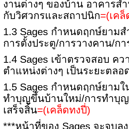
งานต่างๆ ของบ้าน อาคารสำนั
กับวิศวกรและสถาปนิก
=(เคล็ด
1.3 Sages กำหนดฤกษ์ยามสำห
การตั้งประตู/การวางคาน/กา
1.4 Sages เข้าตรวจสอบ คว
ตำแหน่งต่างๆ เป็นระยะตลอด
1.5 Sages กำหนดฤกษ์ยามในก
ทำบุญขึ้นบ้านใหม่/การทำบุ
เสร็จสิ้น
=(เคล็ดทงปี่)
***หน้าที่ของ Sages จะจบลง เ