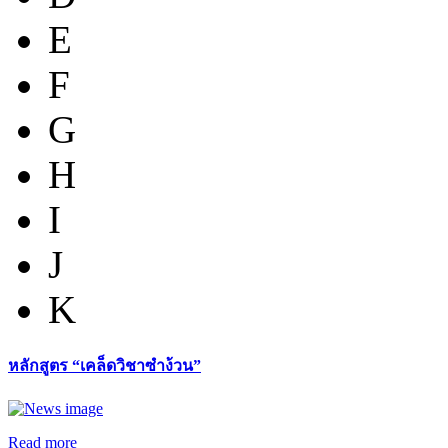
E
F
G
H
I
J
K
หลักสูตร “เคล็ดวิชาซำง้วน”
Read more