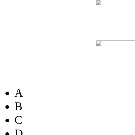
A
B
C
D