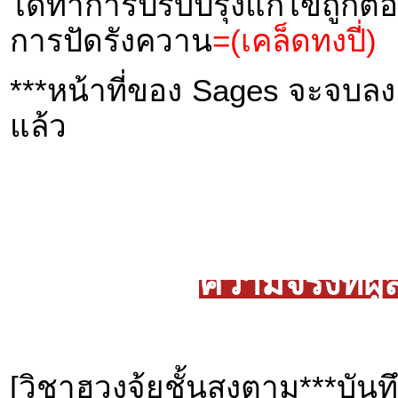
ได้ทำการปรับปรุงแก้ไขถูกต
การปัดรังควาน
=(เคล็ดทงปี่)
***หน้าที่ของ Sages จะจบลง เ
แล้ว
ความจริงที่ผ
[วิชาฮวงจุ้ยชั้นสูงตาม***บันท