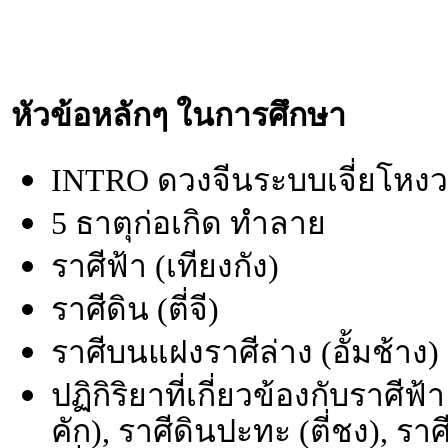
หัวข้อหลักๆ ในการศึกษา
INTRO ดวงจีนระบบเจี่ยโหงว
5 ธาตุก่อเกิด ทำลาย
ราศีฟ้า (เทียงกัง)
ราศีดิน (ตี่จี)
ราศีบนแฝงราศีล่าง (อั้มช้าง)
ปฏิกิริยาที่เกี่ยวข้องกับราศีฟ
คัก), ราศีดินปะทะ (ตี่ชง), รา