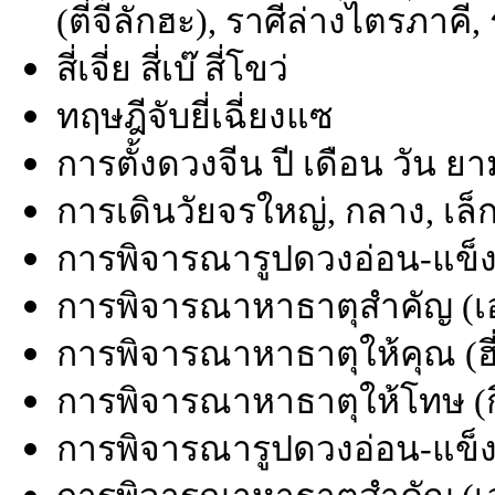
(ตี่จีลักฮะ), ราศีล่างไตรภาคี
สี่เจี่ย สี่เบ๊ สี่โขว่
ทฤษฎีจับยี่เฉี่ยงแซ
การตั้งดวงจีน ปี เดือน วัน ย
การเดินวัยจรใหญ่, กลาง, เล็
การพิจารณารูปดวงอ่อน-แข็ง 
การพิจารณาหาธาตุสำคัญ (เอ่
การพิจารณาหาธาตุให้คุณ (ฮี่
การพิจารณาหาธาตุให้โทษ (กี๋
การพิจารณารูปดวงอ่อน-แข็ง 