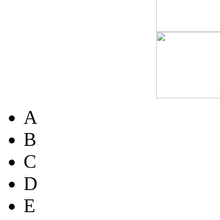
A
B
C
D
E