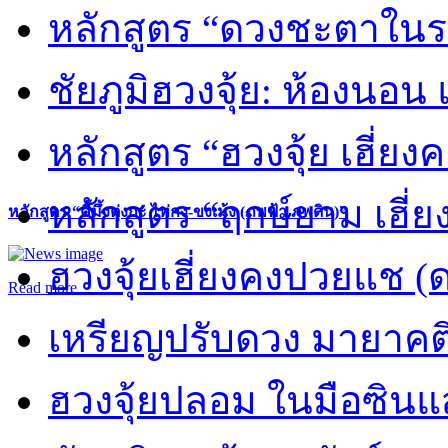
หลักสูตร “ดวงชะตาในร
ชัยภูมิฮวงจุ้ย: ห้องนอน 
หลักสูตร “ฮวงจุ้ย เฮี่ยง
หลักสูตร “ฤกษ์ยาม เฮี่ย
หลักสูตร “คี้มึ้งตุ่งกะ ไท่กง-ขงเม้ง (ภพฟ้า ภพดิน)”
ฮวงจุ้ยเฮี่ยงคงปวยแช (
Read more
เหรียญปรับดวง มายาคต
ฮวงจุ้ยปลอม ในมือซิน