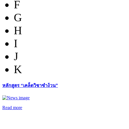
F
G
H
I
J
K
หลักสูตร “เคล็ดวิชาซำง้วน”
Read more