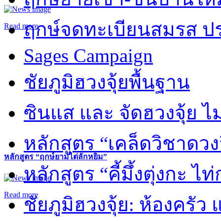
ฤกษ์จดทะเบียนสมรส ปร
Read more
Sages Campaign
ชัยภูมิฮวงจุ้ยพื้นฐาน
ซินแส และ จัดฮวงจุ้ย ไม่
หลักสูตร “เคล็ดวิชาดวง
หลักสูตร “ฤกษ์ยามไต่ลักหยิ่ม”
หลักสูตร “คี้มึ้งตุ่งกะ ไ
Read more
ชัยภูมิฮวงจุ้ย: ห้องครัว