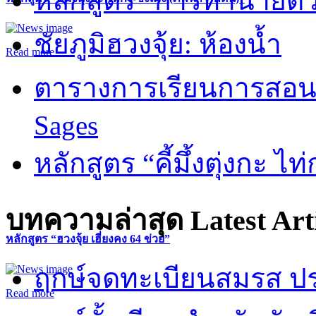
หลักสูตร “การทำนายดวงช
ชัยภูมิฮวงจุ้ย: ห้องน้ำ
Read more
ตารางการเรียนการสอน 
Sages
หลักสูตร “คี้มึ้งตุ่งกะ ไ
บทความล่าสุด
Latest Art
หลักสูตร “ฮวงจุ้ย เฮี่ยงคง 64 ข่วย”
ฤกษ์จดทะเบียนสมรส ปร
Read more