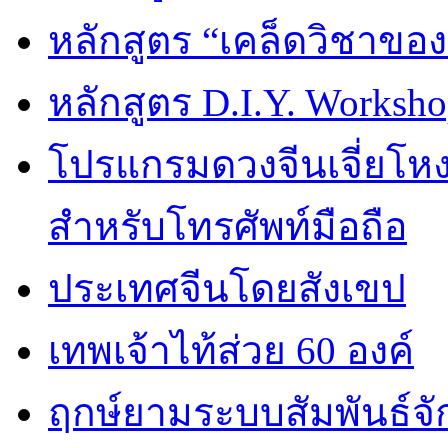
หลักสูตร “เคล็ดวิชาขอ
หลักสูตร D.I.Y. Worksho
โปรแกรมดวงจีนเจี่ยโหงว
สำหรับโทรศัพท์มือถือ
ประเทศจีนโดยสังเขป
เทพเจ้าไท้ส่วย 60 องค์
ฤกษ์ยามระบบสัมพันธ์จักร