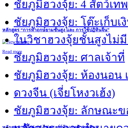
ชัยภูมิฮวงจุ้ย: 4 สัตว์เทพ
ชัยภูมิฮวงจุ้ย: โต๊ะเก็บเงิ
หลักสูตร “การหาฤกษ์ยามชั้นสูง และ การใช้ปฏิทินจีน”
ในวิชาฮวงจุ้ยชั้นสูงไม่ม
Read more
ชัยภูมิฮวงจุ้ย: ศาลเจ้าที่
ชัยภูมิฮวงจุ้ย: ห้องนอน 
ดวงจีน (เจี่ยโหงวเฮ้ง)
ชัยภูมิฮวงจุ้ย: ลักษณะขอ
หลักสูตร “คี้มึ้งตุ่งกะ ไท่กง-ขงเม้ง (ภพฟ้า ภพดิน)”