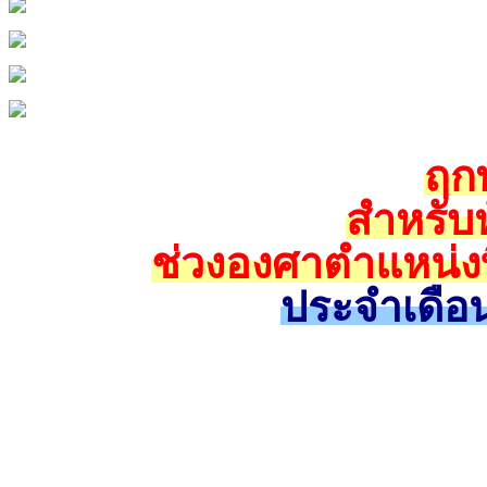
ฤกษ
สำหรับห
ช่วงองศาตำแหน่งท
ประจำเดือน