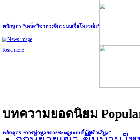
หลักสูตร “เคล็ดวิชาดวงจีนระบบเจี่ยโหงวเฮ้ง”
Read more
บทความยอดนิยม
Popular
หลักสูตร “การทำนายดวงชะตาระบบจี๋มุ้ยเต้าเสี่ยว”
ฤกษ์ย้ายเข้า-ขึ้นบ้านให