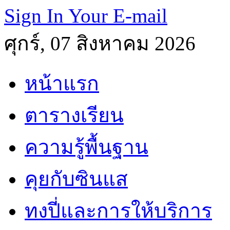
Sign In Your E-mail
ศุกร์, 07 สิงหาคม 2026
หน้าแรก
ตารางเรียน
ความรู้พื้นฐาน
คุยกับซินแส
ทงปี่และการให้บริการ