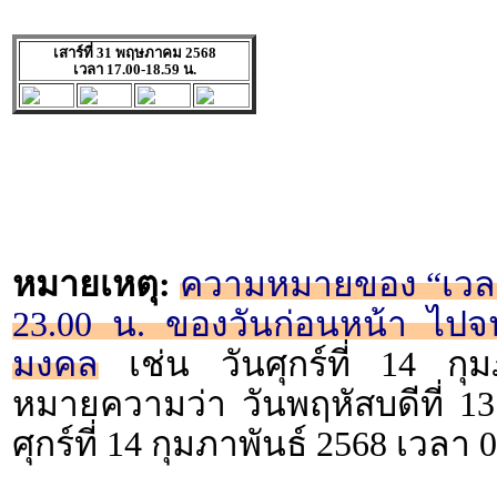
เสาร์ที่ 31 พฤษภาคม 2568
เวลา 17.00-18.59 น.
หมายเหตุ:
ความหมายของ “เวลา 2
23.00 น. ของวันก่อนหน้า ไปจน
มงคล
เช่น วันศุกร์ที่ 14 กุ
หมายความว่า วันพฤหัสบดีที่ 13
ศุกร์ที่ 14 กุมภาพันธ์ 2568 เวลา 