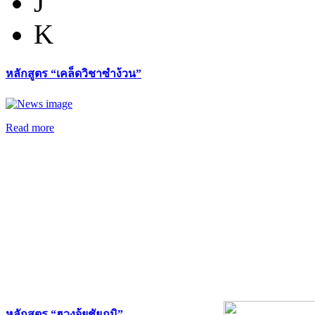
J
K
หลักสูตร “เคล็ดวิชาซำง้วน”
Read more
หลักสูตร “ฮวงจุ้ยชัยภูมิ”