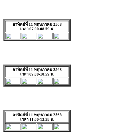
อาทิตย์ที่ 11 พฤษภาคม 2568
เวลา 07.00-08.59 น.
อาทิตย์ที่ 11 พฤษภาคม 2568
เวลา 09.00-10.59 น.
อาทิตย์ที่ 11 พฤษภาคม 2568
เวลา 11.00-12.59 น.