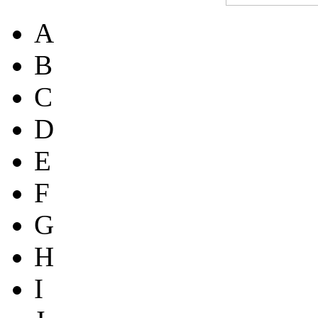
A
B
C
D
E
F
G
H
I