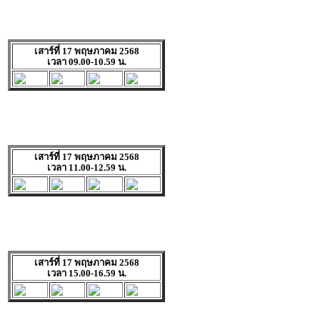
เสาร์ที่ 17 พฤษภาคม 2568
เวลา 09.00-10.59 น.
เสาร์ที่ 17 พฤษภาคม 2568
เวลา 11.00-12.59 น.
เสาร์ที่ 17 พฤษภาคม 2568
เวลา 15.00-16.59 น.