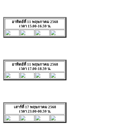
อาทิตย์ที่ 11 พฤษภาคม 2568
เวลา 15.00-16.59 น.
อาทิตย์ที่ 11 พฤษภาคม 2568
เวลา 17.00-18.59 น.
เสาร์ที่ 17 พฤษภาคม 2568
เวลา 23.00-00.59 น.