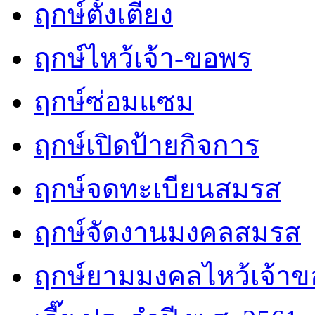
ฤกษ์ตั้งเตียง
ฤกษ์ไหว้เจ้า-ขอพร
ฤกษ์ซ่อมแซม
ฤกษ์เปิดป้ายกิจการ
ฤกษ์จดทะเบียนสมรส
ฤกษ์จัดงานมงคลสมรส
ฤกษ์ยามมงคลไหว้เจ้าขอ