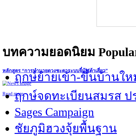
บทความยอดนิยม
Popular
หลักสูตร “การทำนายดวงชะตาระบบจี๋มุ้ยเต้าเสี่ยว”
ฤกษ์ย้ายเข้า-ขึ้นบ้านให
ฤกษ์จดทะเบียนสมรส ปร
Read more
Sages Campaign
ชัยภูมิฮวงจุ้ยพื้นฐาน