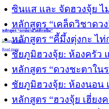
ซินแส และ จัดฮวงจุ้ย ไม่
หลักสูตร “เคล็ดวิชาดวง
หลักสูตร “ฤกษ์ยามไต่ลักหยิ่ม”
หลักสูตร “คี้มึ้งตุ่งกะ ไ
Read more
ชัยภูมิฮวงจุ้ย: ห้องครัว
หลักสูตร “ดวงชะตาในร
ชัยภูมิฮวงจุ้ย: ห้องนอน 
หลักสูตร “ฮวงจุ้ย เฮี่ยง