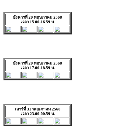
อังคารที่ 20 พฤษภาคม 2568
เวลา 15.00-16.59 น.
อังคารที่ 20 พฤษภาคม 2568
เวลา 17.00-18.59 น.
เสาร์ที่ 31 พฤษภาคม 2568
เวลา 23.00-00.59 น.