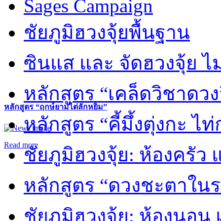
Sages Campaign
ชัยภูมิฮวงจุ้ยพื้นฐาน
ซินแส และ จัดฮวงจุ้ย ไม่
หลักสูตร “เคล็ดวิชาดวง
หลักสูตร “ฤกษ์ยามไต่ลักหยิ่ม”
หลักสูตร “คี้มึ้งตุ่งกะ ไ
Read more
ชัยภูมิฮวงจุ้ย: ห้องครัว
หลักสูตร “ดวงชะตาในร
ชัยภูมิฮวงจุ้ย: ห้องนอน 