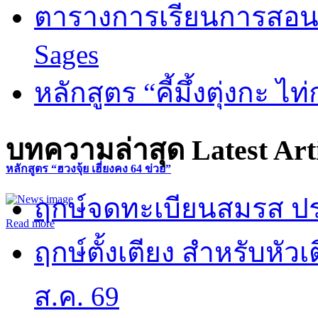
ตารางการเรียนการสอน 
Sages
หลักสูตร “คี้มึ้งตุ่งกะ ไ
บทความล่าสุด
Latest Art
หลักสูตร “ฮวงจุ้ย เฮี่ยงคง 64 ข่วย”
ฤกษ์จดทะเบียนสมรส ปร
Read more
ฤกษ์ตั้งเตียง สำหรับหั
ส.ค. 69