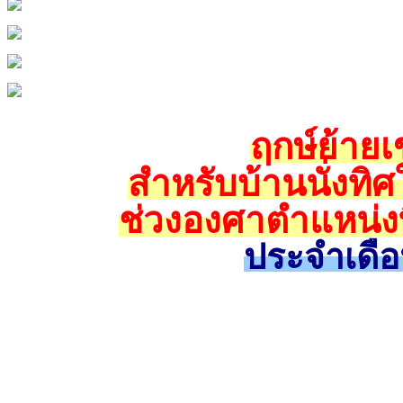
ฤกษ์ย้ายเข
สำหรับบ้านนั่งทิศ
ช่วงองศาตำแหน่งท
ประจำเดือ