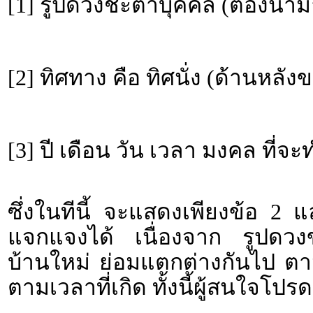
[1] รูปดวงชะตาบุคคล (ต้องนำม
[2] ทิศทาง คือ ทิศนั่ง (ด้านหลั
[3] ปี เดือน วัน เวลา มงคล ที่จ
ซึ่งในทีนี้ จะแสดงเพียงข้อ 2 
แจกแจงได้ เนื่องจาก รูปดวงขอ
บ้านใหม่ ย่อมแตกต่างกันไป ตา
ตามเวลาที่เกิด ทั้งนี้ผู้สนใจโ