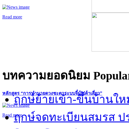
Read more
บทความยอดนิยม
Popular
หลักสูตร “การทำนายดวงชะตาระบบจี๋มุ้ยเต้าเสี่ยว”
ฤกษ์ย้ายเข้า-ขึ้นบ้านให
ฤกษ์จดทะเบียนสมรส ปร
Read more