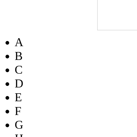
A
B
C
D
E
F
G