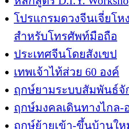
หลักสูตร D.I.Y. Worksho
โปรแกรมดวงจีนเจี่ยโหงว
สำหรับโทรศัพท์มือถือ
ประเทศจีนโดยสังเขป
เทพเจ้าไท้ส่วย 60 องค์
ฤกษ์ยามระบบสัมพันธ์จักร
ฤกษ์มงคลเดินทางไกล-
ฤกษ์ย้ายเข้า-ขึ้นบ้านใหม