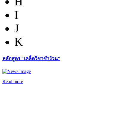
H
I
J
K
หลักสูตร “เคล็ดวิชาซำง้วน”
Read more