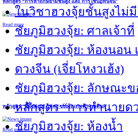
หลักสูตร “การหาฤกษ์ยามชั้นสูง และ การใช้ปฏิทินจีน”
ในวิชาฮวงจุ้ยชั้นสูงไม่ม
Read more
ชัยภูมิฮวงจุ้ย: ศาลเจ้าที่
ชัยภูมิฮวงจุ้ย: ห้องนอน 
ดวงจีน (เจี่ยโหงวเฮ้ง)
ชัยภูมิฮวงจุ้ย: ลักษณะขอ
หลักสูตร “การทำนายดวงช
หลักสูตร “คี้มึ้งตุ่งกะ ไท่กง-ขงเม้ง (ภพฟ้า ภพดิน)”
ชัยภูมิฮวงจุ้ย: ห้องน้ำ
Read more