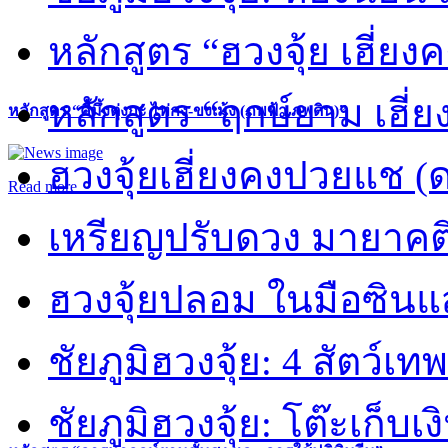
หลักสูตร “ฮวงจุ้ย เฮี่ยง
หลักสูตร “ฤกษ์ยาม เฮี่ย
หลักสูตร “คี้มึ้งตุ่งกะ ไท่กง-ขงเม้ง (ภพฟ้า ภพดิน)”
ฮวงจุ้ยเฮี่ยงคงปวยแช (
Read more
เหรียญปรับดวง มายาคต
ฮวงจุ้ยปลอม ในมือซิน
ชัยภูมิฮวงจุ้ย: 4 สัตว์เทพ
ชัยภูมิฮวงจุ้ย: โต๊ะเก็บเงิ