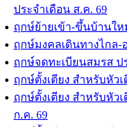
ประจำเดือน ส.ค. 69
ฤกษ์ย้ายเข้า-ขึ้นบ้านให
ฤกษ์มงคลเดินทางไกล-อ
ฤกษ์จดทะเบียนสมรส ปร
ฤกษ์ตั้งเตียง สำหรับหัว
ฤกษ์ตั้งเตียง สำหรับหั
ก.ค. 69