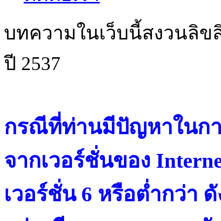
บทความในเว็บนี้สงวนลิขสิ
ปี 2537
กรณีที่ท่านมีปัญหาในการ
จากเวอร์ชั่นของ Intern
เวอร์ชั่น 6 หรือต่ำกว่า ดั