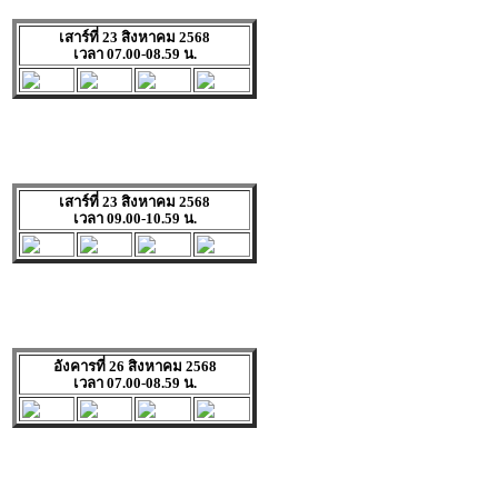
เสาร์ที่ 23 สิงหาคม 2568
เวลา 07.00-08.59 น.
เสาร์ที่ 23 สิงหาคม 2568
เวลา 09.00-10.59 น.
อังคารที่ 26 สิงหาคม 2568
เวลา 07.00-08.59 น.