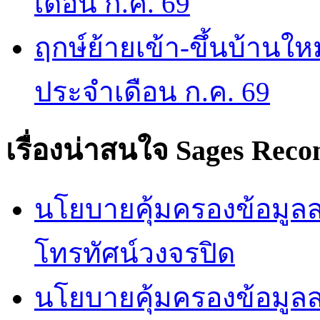
เดือน ก.ค. 69
ฤกษ์ย้ายเข้า-ขึ้นบ้านให
ประจำเดือน ก.ค. 69
เรื่องน่าสนใจ
Sages Rec
นโยบายคุ้มครองข้อมูลส่
โทรทัศน์วงจรปิด
นโยบายคุ้มครองข้อมูล