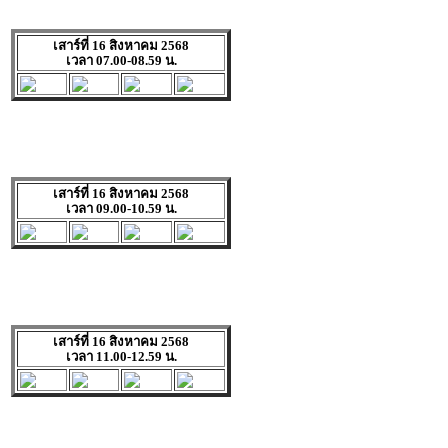
เสาร์ที่ 16 สิงหาคม 2568
เวลา 07.00-08.59 น.
เสาร์ที่ 16 สิงหาคม 2568
เวลา 09.00-10.59 น.
เสาร์ที่ 16 สิงหาคม 2568
เวลา 11.00-12.59 น.