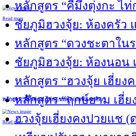
หลักสูตร “คี้มึ้งตุ่งกะ ไ
Read more
ชัยภูมิฮวงจุ้ย: ห้องครัว
หลักสูตร “ดวงชะตาในร
ชัยภูมิฮวงจุ้ย: ห้องนอน 
หลักสูตร “ฮวงจุ้ย เฮี่ยง
หลักสูตร “ฤกษ์ยาม เฮี่ย
หลักสูตร “คี้มึ้งตุ่งกะ ไท่กง-ขงเม้ง (ภพฟ้า ภพดิน)”
ฮวงจุ้ยเฮี่ยงคงปวยแช (
Read more