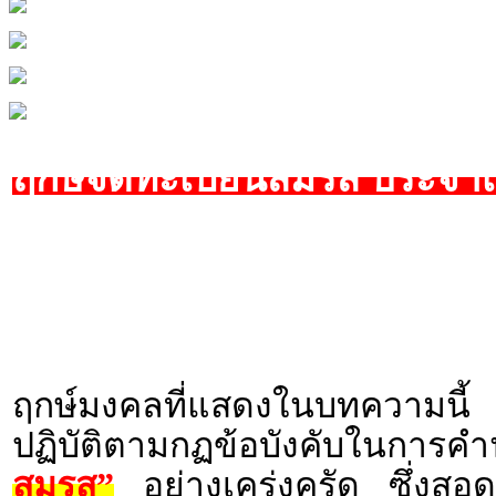
ฤกษ์จดทะเบียนสมรส ประจำเ
ฤกษ์มงคลที่แสดงในบทความนี้ 
ปฏิบัติตามกฏข้อบังคับในก
สมรส”
อย่างเคร่งครัด ซึ่งสอดค