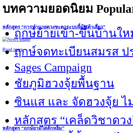
บทความยอดนิยม
Popular
หลักสูตร “การทำนายดวงชะตาระบบจี๋มุ้ยเต้าเสี่ยว”
ฤกษ์ย้ายเข้า-ขึ้นบ้านให
ฤกษ์จดทะเบียนสมรส ปร
Read more
Sages Campaign
ชัยภูมิฮวงจุ้ยพื้นฐาน
ซินแส และ จัดฮวงจุ้ย ไม่
หลักสูตร “เคล็ดวิชาดวง
หลักสูตร “ฤกษ์ยามไต่ลักหยิ่ม”