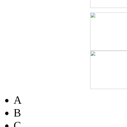
A
B
C