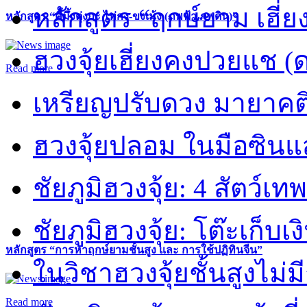
หลักสูตร “ฤกษ์ยาม เฮี่ย
หลักสูตร “คี้มึ้งตุ่งกะ ไท่กง-ขงเม้ง (ภพฟ้า ภพดิน)”
ฮวงจุ้ยเฮี่ยงคงปวยแช (
Read more
เหรียญปรับดวง มายาคต
ฮวงจุ้ยปลอม ในมือซิน
ชัยภูมิฮวงจุ้ย: 4 สัตว์เทพ
ชัยภูมิฮวงจุ้ย: โต๊ะเก็บเงิ
หลักสูตร “การหาฤกษ์ยามชั้นสูง และ การใช้ปฏิทินจีน”
ในวิชาฮวงจุ้ยชั้นสูงไม่ม
Read more