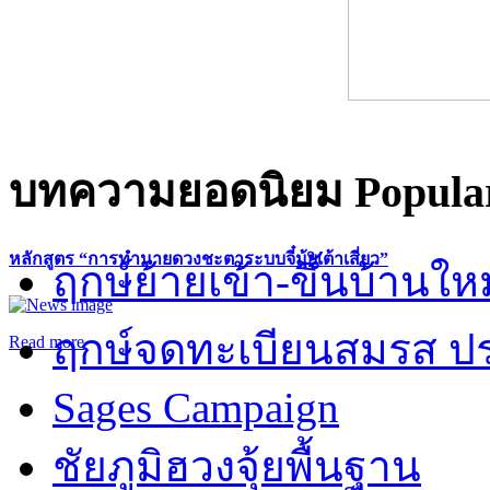
บทความยอดนิยม
Popular
หลักสูตร “การทำนายดวงชะตาระบบจี๋มุ้ยเต้าเสี่ยว”
ฤกษ์ย้ายเข้า-ขึ้นบ้านให
ฤกษ์จดทะเบียนสมรส ปร
Read more
Sages Campaign
ชัยภูมิฮวงจุ้ยพื้นฐาน