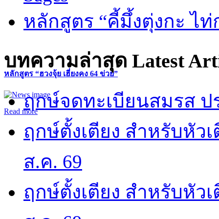
หลักสูตร “คี้มึ้งตุ่งกะ ไ
บทความล่าสุด
Latest Art
หลักสูตร “ฮวงจุ้ย เฮี่ยงคง 64 ข่วย”
ฤกษ์จดทะเบียนสมรส ปร
Read more
ฤกษ์ตั้งเตียง สำหรับหั
ส.ค. 69
ฤกษ์ตั้งเตียง สำหรับหั