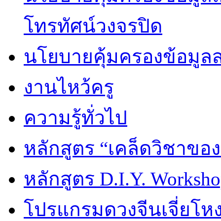
โทรทัศน์วงจรปิด
นโยบายคุ้มครองข้อมูล
งานไหว้ครู
ความรู้ทั่วไป
หลักสูตร “เคล็ดวิชาขอ
หลักสูตร D.I.Y. Worksho
โปรแกรมดวงจีนเจี่ยโหงว