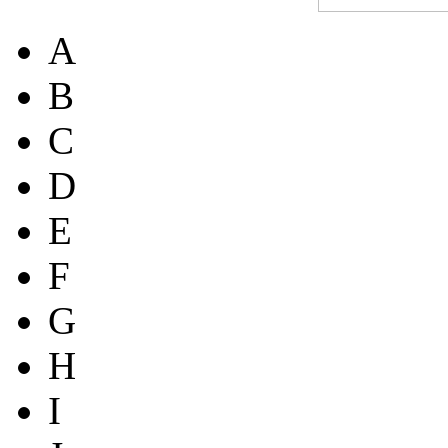
A
B
C
D
E
F
G
H
I