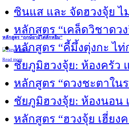
ซินแส และ จัดฮวงจุ้ย ไม่
หลักสูตร “เคล็ดวิชาดวง
หลักสูตร “ฤกษ์ยามไต่ลักหยิ่ม”
หลักสูตร “คี้มึ้งตุ่งกะ ไ
Read more
ชัยภูมิฮวงจุ้ย: ห้องครัว
หลักสูตร “ดวงชะตาในร
ชัยภูมิฮวงจุ้ย: ห้องนอน 
หลักสูตร “ฮวงจุ้ย เฮี่ยง