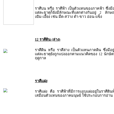
ราศีบน หรือ ราศีฟ้า เป็นตัวแทนของภาคฟ้า ซึ่งมีอย
แต่ละธาตุก็ยังมีลักษณะที่แตกต่างกันอยู่ 2 ล
งอิม-เอี้ยง เช่น มืด-สว่าง ดำ-ขาว อ่อน-แข็ง
12 ราศีดิน (ล่าง)
ราศีดิน หรือ ราศีล่าง เป็นตัวแทนภาคดิน ซึ่งมีอย
แต่ละธาตุยังถูกแบ่งออกตามแนวคิดของ 12 นักษ
ฤดูกาล
ราศีแฝง
ราศีแฝง คือ ราศีฟ้าที่มีการแอบแฝงอยู่ในราศีดินท
เสมือนตัวแทนของภาคมนุษย์ ใช้ประกอบการอ่าน 