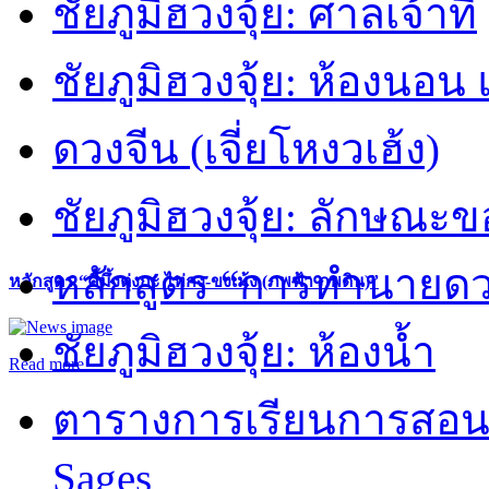
ชัยภูมิฮวงจุ้ย: ศาลเจ้าที่
ชัยภูมิฮวงจุ้ย: ห้องนอน 
ดวงจีน (เจี่ยโหงวเฮ้ง)
ชัยภูมิฮวงจุ้ย: ลักษณะขอ
หลักสูตร “การทำนายดวงช
หลักสูตร “คี้มึ้งตุ่งกะ ไท่กง-ขงเม้ง (ภพฟ้า ภพดิน)”
ชัยภูมิฮวงจุ้ย: ห้องน้ำ
Read more
ตารางการเรียนการสอน 
Sages