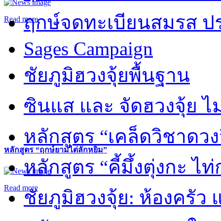
ฤกษ์จดทะเบียนสมรส ปร
Read more
Sages Campaign
ชัยภูมิฮวงจุ้ยพื้นฐาน
ซินแส และ จัดฮวงจุ้ย ไม่
หลักสูตร “เคล็ดวิชาดวง
หลักสูตร “ฤกษ์ยามไต่ลักหยิ่ม”
หลักสูตร “คี้มึ้งตุ่งกะ ไ
Read more
ชัยภูมิฮวงจุ้ย: ห้องครัว