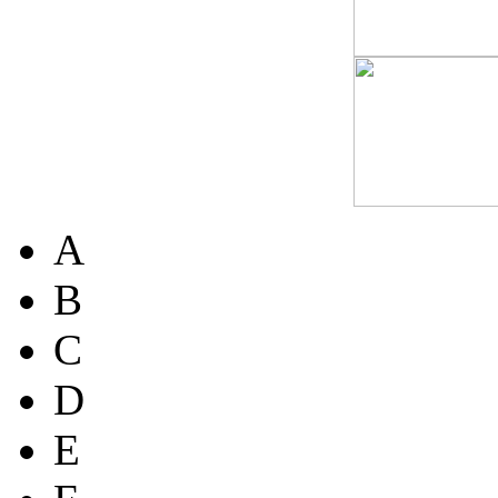
A
B
C
D
E