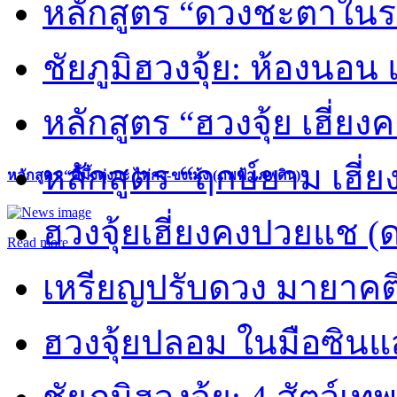
หลักสูตร “ดวงชะตาในร
ชัยภูมิฮวงจุ้ย: ห้องนอน 
หลักสูตร “ฮวงจุ้ย เฮี่ยง
หลักสูตร “ฤกษ์ยาม เฮี่ย
หลักสูตร “คี้มึ้งตุ่งกะ ไท่กง-ขงเม้ง (ภพฟ้า ภพดิน)”
ฮวงจุ้ยเฮี่ยงคงปวยแช (
Read more
เหรียญปรับดวง มายาคต
ฮวงจุ้ยปลอม ในมือซิน