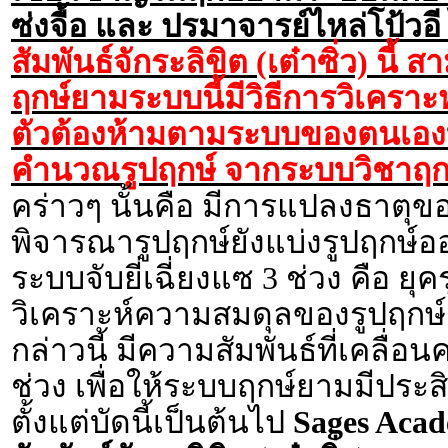
ซ่งจื้อ และ ปรมาจารย์ไหล่โป้วอ
สัมพันธ์จักระลิขิต (เต๋าซิ่ว) น
ฤกษ์ยามระบบนี้มีวิธีการวิเครา
ตัวต้องห้ามตามระบบของตนเองท
คำนวณรูปฤกษ์ จากระบบวิชาฤก
คร่าวๆ นั้นคือ มีการแปลงธาตุข
พิจารณารูปฤกษ์ยังแบ่งรูปฤกษ์อ
ระบบจับยี่เฉี่ยงแซ 3 ช่วง คือ ยุคร
วิเคราะห์ความสมดุลของรูปฤกษ์
กล่าวนี้ มีความสัมพันธ์ที่เคล
ช่วง เพื่อให้ระบบฤกษ์ยามมีประ
ตั้งแต่บัดนี้เป็นต้นไป
Sages Aca