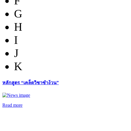
F
G
H
I
J
K
หลักสูตร “เคล็ดวิชาซำง้วน”
Read more