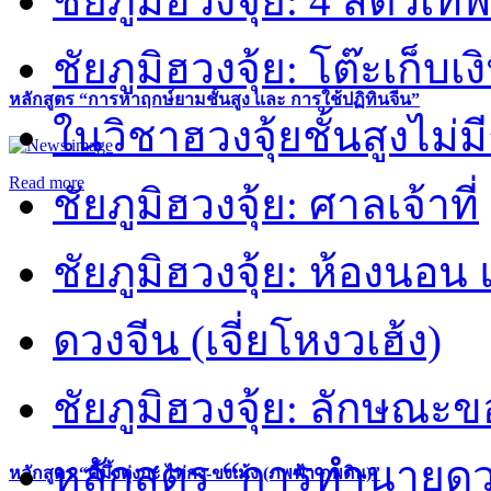
ชัยภูมิฮวงจุ้ย: 4 สัตว์เทพ
ชัยภูมิฮวงจุ้ย: โต๊ะเก็บเงิ
หลักสูตร “การหาฤกษ์ยามชั้นสูง และ การใช้ปฏิทินจีน”
ในวิชาฮวงจุ้ยชั้นสูงไม่ม
Read more
ชัยภูมิฮวงจุ้ย: ศาลเจ้าที่
ชัยภูมิฮวงจุ้ย: ห้องนอน 
ดวงจีน (เจี่ยโหงวเฮ้ง)
ชัยภูมิฮวงจุ้ย: ลักษณะขอ
หลักสูตร “การทำนายดวงช
หลักสูตร “คี้มึ้งตุ่งกะ ไท่กง-ขงเม้ง (ภพฟ้า ภพดิน)”