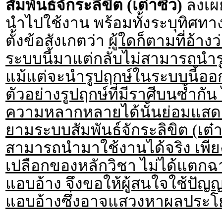
สัมพันธ์จักระลิขิต (เต๋าซิ่ว)
ลงเผย
นำไปใช้งาน พร้อมทั้งระบุทิศทางท
ตั้งข้อสังเกตว่า
ผู้ใดก็ตามที่อ้า
ระบบนี้มาแต่กลับไม่สามารถนำร
แม้แต่จะนำรูปฤกษ์ในระบบนี้ออก
ตัวอย่างรูปฤกษ์ที่มีราศีบนซ้ำกั
ความหลากหลายได้นั้นย่อมแสดง
ยามระบบสัมพันธ์จักระลิขิต (เต๋
สามารถนำมาใช้งานได้จริง เพียงแค
เปลือกของหลักวิชา ไม่ได้แตกฉา
แอบอ้าง จึงขอให้ผู้สนใจใช้ปัญ
แอบอ้างซึ่งอาจแสวงหาผลประโย