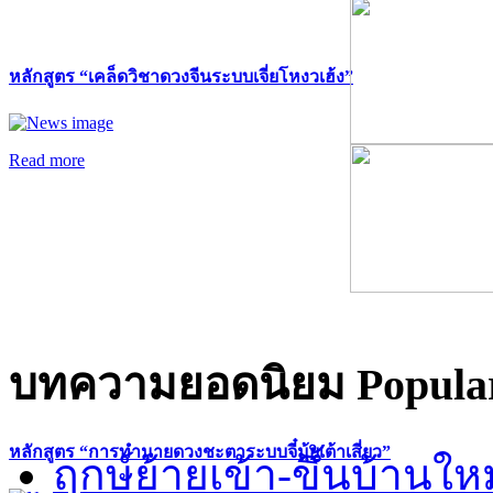
หลักสูตร “เคล็ดวิชาดวงจีนระบบเจี่ยโหงวเฮ้ง”
Read more
บทความยอดนิยม
Popular
หลักสูตร “การทำนายดวงชะตาระบบจี๋มุ้ยเต้าเสี่ยว”
ฤกษ์ย้ายเข้า-ขึ้นบ้านให