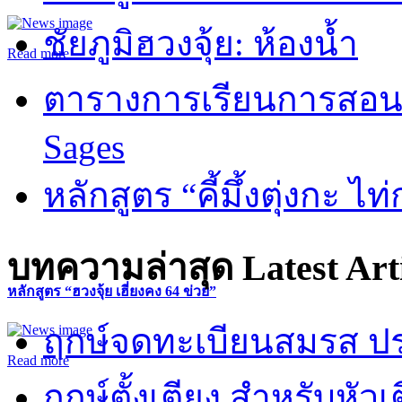
ชัยภูมิฮวงจุ้ย: ห้องน้ำ
Read more
ตารางการเรียนการสอน 
Sages
หลักสูตร “คี้มึ้งตุ่งกะ ไ
บทความล่าสุด
Latest Art
หลักสูตร “ฮวงจุ้ย เฮี่ยงคง 64 ข่วย”
ฤกษ์จดทะเบียนสมรส ปร
Read more
ฤกษ์ตั้งเตียง สำหรับหั