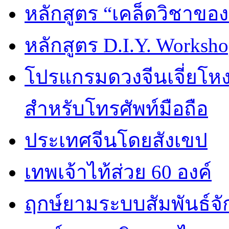
หลักสูตร “เคล็ดวิชาขอ
หลักสูตร D.I.Y. Worksho
โปรแกรมดวงจีนเจี่ยโหงว
สำหรับโทรศัพท์มือถือ
ประเทศจีนโดยสังเขป
เทพเจ้าไท้ส่วย 60 องค์
ฤกษ์ยามระบบสัมพันธ์จักร