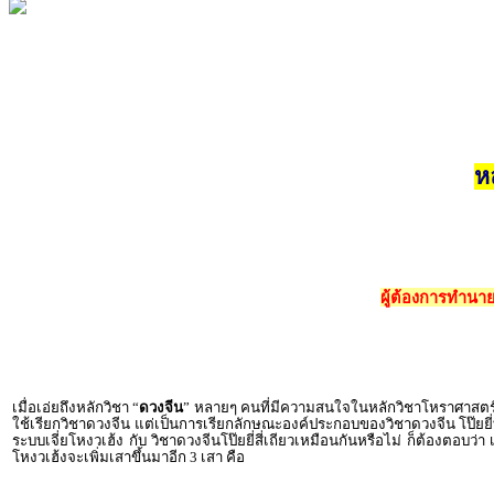
ห
ผู้ต้องการทำนา
เมื่อเอ่ยถึงหลักวิชา “
ดวงจีน
” หลายๆ คนที่มีความสนใจในหลักวิชาโหราศาสตร์จีน 
ใช้เรียกวิชาดวงจีน แต่เป็นการเรียกลักษณะองค์ประกอบของวิชาดวงจีน โป๊ยยี่ท
ระบบเจี่ยโหงวเฮ้ง กับ วิชาดวงจีนโป๊ยยี่สี่เถียวเหมือนกันหรือไม่ ก็ต้องต
โหงวเฮ้งจะเพิ่มเสาขึ้นมาอีก 3 เสา คือ