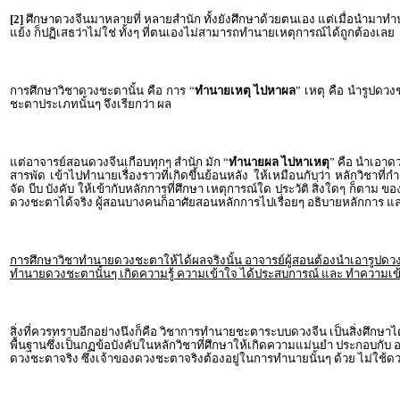
[2]
ศึกษาดวงจีนมาหลายที่ หลายสำนัก ทั้งยังศึกษาด้วยตนเอง แต่เมื่อนำมาทำนายแ
แย้ง ก็ปฏิเสธว่าไม่ใช่ ทั้งๆ ที่ตนเองไม่สามารถทำนายเหตุการณ์ได้ถูกต้องเลย
การศึกษาวิชาดวงชะตานั้น คือ การ “
ทำนายเหตุ ไปหาผล
” เหตุ คือ นำรูปดว
ชะตาประเภทนั้นๆ จึงเรียกว่า ผล
แต่อาจารย์สอนดวงจีนเกือบทุกๆ สำนัก มัก “
ทำนายผล ไปหาเหตุ
” คือ นำเอาด
สารพัด เข้าไปทำนายเรื่องราวที่เกิดขึ้นย้อนหลัง ให้เหมือนกับว่า หลักวิชา
จัด บีบ บังคับ ให้เข้ากับหลักการที่ศึกษา เหตุการณ์ใด ประวัติ สิ่งใดๆ ก็ต
ดวงชะตาได้จริง ผู้สอนบางคนก็อาศัยสอนหลักการไปเรื่อยๆ อธิบายหลักการ และ
การศึกษาวิชาทำนายดวงชะตาให้ได้ผลจริงนั้น อาจารย์ผู้สอนต้องนำเอารูปดวงชะต
ทำนายดวงชะตานั้นๆ เกิดความรู้ ความเข้าใจ ได้ประสบการณ์ และ ทำความเข้าใจไป
สิ่งที่ควรทราบอีกอย่างนึงก็คือ วิชาการทำนายชะตาระบบดวงจีน เป็นสิ่งศึกษา
พื้นฐานซึ่งเป็นกฏข้อบังคับในหลักวิชาที่ศึกษาให้เกิดความแม่นยำ ประกอบกับ อา
ดวงชะตาจริง ซึ่งเจ้าของดวงชะตาจริงต้องอยู่ในการทำนายนั้นๆ ด้วย ไม่ใช้ด