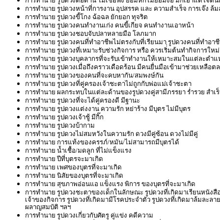
การทำนาย รูปดวงดื้อด้าน ไม่เชื่อฟัง ยอมหักไม่ยอมงอ มักเอาแต่ใจตน
การทำนาย รูปดวงหน้าที่การงาน อุปสรรค และ ความสำเร็จ การเจ๊ง ล้
การทำนาย รูปดวงขี้โกง ฉ้อฉล ยักยอก ทุจริต
การทำนาย รูปดวงคนทำงานเก่ง คนขี้เกียจ คนทำงานเอาหน้า
การทำนาย รูปดวงชอบจับปลาหลายมือ โลภมาก
การทำนาย รูปดวงคนที่ทำอาชีพไม่ตรงกับที่เรียนมา รูปดวงคนที่ทำอาชีพท
การทำนาย รูปดวงที่เหมาะรับช่วงกิจการ หรือ ควรเริ่่มต้นทำกิจการใหม่
การทำนาย รูปดวงบุคลากรที่จะรับเข้าทำงานให้เหมาะสมในแต่ละตำแ
การทำนาย รูปดวงเมื่อถึงคราวเดือดร้อน มีคนยื่นมือเข้ามาช่วยเหลือต
การทำนาย รูปดวงของคนที่จะคบหากัน/สมพงษ์กัน
การทำนาย รูปดวงที่คู่ครองเจ้าชะตาไม่ถูกกับพ่อแม่เจ้าชะตา
การทำนาย ผลกระทบในแต่ละด้านของรูปดวงคู่สามีภรรยา ร่ำรวย สำเร็จ
การทำนาย รูปดวงที่จะได้คู่ครองดี มีฐานะ
การทำนาย รูปดวงแต่งงาน ความรัก หย่าร้าง มีบุตร ไม่มีบุตร
การทำนาย รูปดวงเจ้าชู้ มีกิ๊ก
การทำนาย รูปดวงบ้ากาม
การทำนาย รูปดวงไม่สมหวังในความรัก ดวงมีคู่ซ้อน ดวงไม่มีคู่
การทำนาย การแท้งของครรภ์/หมัน/ไม่สามารถมีบุตรได้
การทำนาย น้ำเชื้อ/มดลูก ที่ไม่แข็งแรง
การทำนาย ปีที่บุตรจะมาเกิด
การทำนาย เพศของบุตรที่จะมาเกิด
การทำนาย นิสัยของบุตรที่จะมาเกิด
การทำนาย สุขภาพอ่อนแอ แข็งแรง พิการ ของบุตรที่จะมาเกิด
การทำนาย รูปดวงชะตาของเด็กในลักษณะ รูปดวงที่เกิดมาเรียนหนังสือเก่
เจ้าของกิจการ รูปดวงที่เกิดมามีโรคประจำตัว รูปดวงที่เกิดมาล้มละลาย
ผลาญสมบัติ ฯลฯ
การทำนาย รูปดวงเกี่ยวกับศัตรู คู่แข่ง คดีความ