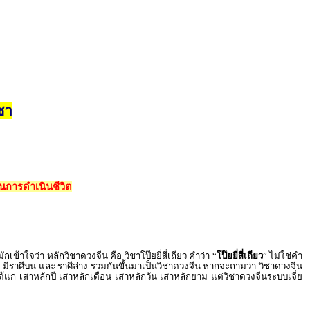
ชา
นการดำเนินชีวิต
าใจว่า หลักวิชาดวงจีน คือ วิชาโป๊ยยี่สี่เถียว คำว่า “
โป๊ยยี่สี่เถียว
” ไม่ใช่คำ
ม มีราศีบน และ ราศีล่าง รวมกันขึ้นมาเป็นวิชาดวงจีน หากจะถามว่า วิชาดวงจีน
้แก่ เสาหลักปี เสาหลักเดือน เสาหลักวัน เสาหลักยาม แต่วิชาดวงจีนระบบเจี่ย