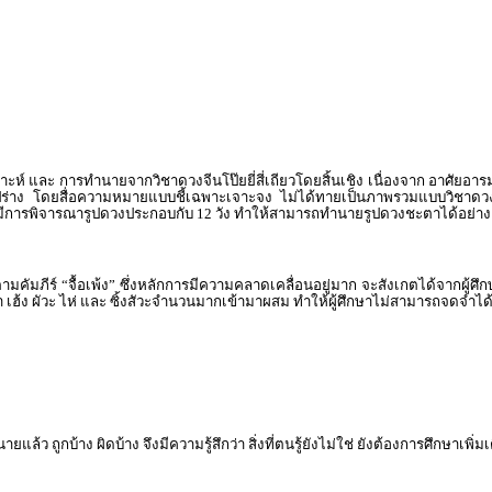
์ และ การทำนายจากวิชาดวงจีนโป๊ยยี่สี่เถียวโดยสิ้นเชิง เนื่องจาก อาศัยอาร
ง โดยสื่อความหมายแบบชี้เฉพาะเจาะจง ไม่ได้ทายเป็นภาพรวมแบบวิชาดวงจีนโป๊
ง ยังมีการพิจารณารูปดวงประกอบกับ 12 วัง ทำให้สามารถทำนายรูปดวงชะตาได้อย่าง
รตามคัมภีร์ “จื้อเพ้ง” ซึ่งหลักการมีความคลาดเคลื่อนอยู่มาก จะสังเกตได้จา
ยา เฮ้ง ผัวะ ไห่ และ ซิ้งสัวะจำนวนมากเข้ามาผสม ทำให้ผู้ศึกษาไม่สามารถจดจำได
ว ถูกบ้าง ผิดบ้าง จึงมีความรู้สึกว่า สิ่งที่ตนรู้ยังไม่ใช่ ยังต้องการศึกษาเพิ่