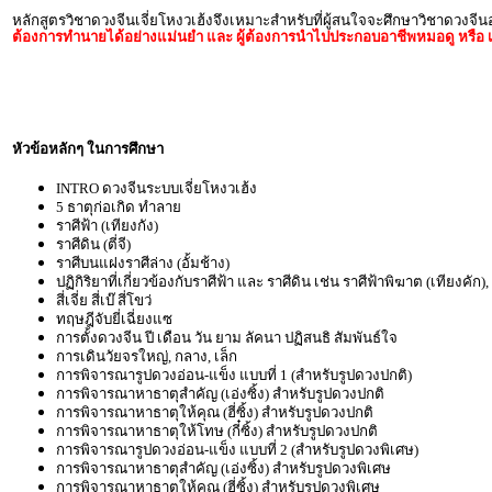
หลักสูตรวิชาดวงจีนเจี่ยโหงวเฮ้งจึงเหมาะสำหรับที่ผู้สนใจจะศึกษาวิชาดวงจี
ต้องการทำนายได้อย่างแม่นยำ และ ผู้ต้องการนำไปประกอบอาชีพหมอดู หรือ เ
หัวข้อหลักๆ ในการศึกษา
INTRO ดวงจีนระบบเจี่ยโหงวเฮ้ง
5 ธาตุก่อเกิด ทำลาย
ราศีฟ้า (เทียงกัง)
ราศีดิน (ตี่จี)
ราศีบนแฝงราศีล่าง (อั้มช้าง)
ปฏิกิริยาที่เกี่ยวข้องกับราศีฟ้า และ ราศีดิน เช่น ราศีฟ้าพิฆาต (เทียงคัก
สี่เจี่ย สี่เบ๊ สี่โขว่
ทฤษฎีจับยี่เฉี่ยงแซ
การตั้งดวงจีน ปี เดือน วัน ยาม ลัคนา ปฏิสนธิ สัมพันธ์ใจ
การเดินวัยจรใหญ่, กลาง, เล็ก
การพิจารณารูปดวงอ่อน-แข็ง แบบที่ 1 (สำหรับรูปดวงปกติ)
การพิจารณาหาธาตุสำคัญ (เอ่งซิ้ง) สำหรับรูปดวงปกติ
การพิจารณาหาธาตุให้คุณ (ฮี่ซิ้ง) สำหรับรูปดวงปกติ
การพิจารณาหาธาตุให้โทษ (กี๋ซิ้ง) สำหรับรูปดวงปกติ
การพิจารณารูปดวงอ่อน-แข็ง แบบที่ 2 (สำหรับรูปดวงพิเศษ)
การพิจารณาหาธาตุสำคัญ (เอ่งซิ้ง) สำหรับรูปดวงพิเศษ
การพิจารณาหาธาตุให้คุณ (ฮี่ซิ้ง) สำหรับรูปดวงพิเศษ