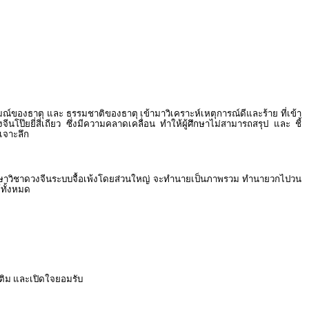
มณ์ของธาตุ และ ธรรมชาติของธาตุ เข้ามาวิเคราะห์เหตุการณ์ดีและร้าย ที่เข้า
ยยี่สี่เถียว ซึ่งมีความคลาดเคลื่อน ทำให้ผู้ศึกษาไม่สามารถสรุป และ ชี้
เจาะลึก
กผู้ศึกษาวิชาดวงจีนระบบจื้อเพ้งโดยส่วนใหญ่ จะทำนายเป็นภาพรวม ทำนายวกไปวน
้ทั้งหมด
มเติม และเปิดใจยอมรับ