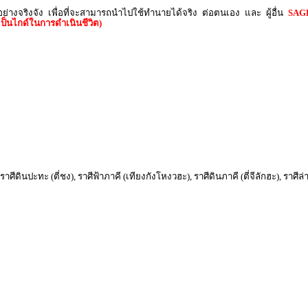
นอย่างจริงจัง เพื่อที่จะสามารถนำไปใช้ทำนายได้จริง ต่อตนเอง และ ผู้อื่น
SAGE
ป็นไกด์ในการดำเนินชีวิต)
), ราศีดินปะทะ (ตี่ชง), ราศีฟ้าภาคี (เทียงกังโหงวฮะ), ราศีดินภาคี (ตี่จีลักฮะ), รา