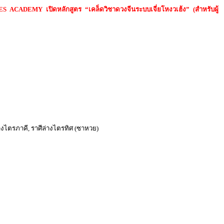
S ACADEMY เปิดหลักสูตร “เคล็ดวิชาดวงจีนระบบเจี่ยโหงวเฮ้ง” (สำหรับผู้
ศีล่างไตรภาคี, ราศีล่างไตรทิศ (ซาหวย)