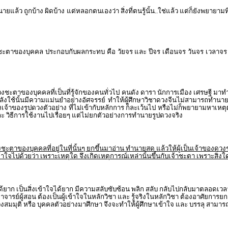
ล้ว ถูกบ้าง ผิดบ้าง แต่หลอกตนเองว่า สิ่งที่ตนรู้นั้น..ใช่แล้ว แต่ก็ยังพยายาม
งชะตาของบุคคล ประกอบกับผลกระทบ คือ วัยจร และ ปีจร เดือนจร วันจร เวลาจร
วงชะตาของบุคคลที่เป็นที่รู้จักของคนทั่วไป คนดัง ดารา นักการเมือง เศรษฐี
ที่กำลังใช้นั้นมีความแม่นยำอย่างอัศจรรย์ ทำให้ผู้ศึกษาวิชาดวงจีนไม่สามารถท
าม ของเจ้าของรูปดวงตัวอย่าง ที่ไม่เข้ากับหลักการ ก็ละเว้นไป หรือไม่ก็พยายา
 วิธีการใช้งานไปเรื่อยๆ แต่ไม่ยกตัวอย่างการทำนายรูปดวงจริง
าของบุคคลที่อยู่ในที่นั้นๆ ยกขึ้นมาอ่าน ทำนายสด แล้วให้ผู้เป็นเจ้าของดวงช
ด้วยว่า เพราะเหตุใด จึงเกิดเหตุการณ์เหล่านั้นขึ้นกับเจ้าชะตา เพราะสิ่งใดเป็
ได้ยาก เป็นสิ่งเข้าใจได้ยาก มีความสลับซับซ้อน พลิก สลับ กลับไปกลับมาตลอดเว
จารย์ผู้สอน ต้องเป็นผู้เข้าใจในหลักวิชา และ รู้จริงในหลักวิชา ต้องอาศัยการย
วงสมมุติ หรือ บุคคลตัวอย่างมาศึกษา จึงจะทำให้ผู้ศึกษาเข้าใจ และ บรรลุ สา