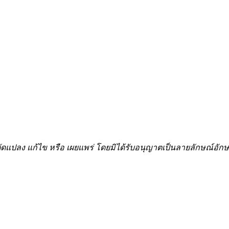
้ำ ดัดแปลง แก้ไข หรือ เผยแพร่ โดยมิได้รับอนุญาตเป็นลายลักษณ์อ