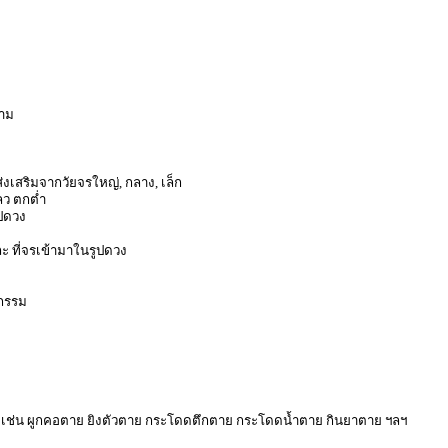
ยาม
เสริมจากวัยจรใหญ่, กลาง, เล็ก
ลว ตกต่ำ
ปดวง
ละ ที่จรเข้ามาในรูปดวง
ยกรรม
ใด เช่น ผูกคอตาย ยิงตัวตาย กระโดดตึกตาย กระโดดน้ำตาย กินยาตาย ฯลฯ