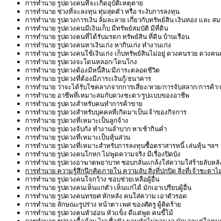
การทำนาย รูปดวงคนที่จะเกิดอุบัติเหตุตาย
การทำนาย ช่วงที่จะลงทุน ทุ่มสุดตัว หรือ ระงับการลงทุน
การทำนาย รูปดวงการเงิน ล้มละลาย เกี่ยวกับทรัพย์สิน เงินทอง และ สมบ
การทำนาย รูปดวงคนมีเงินเก็บ มีทรัพย์สมบัติ มีที่ดิน
การทำนาย รูปดวงคนที่ได้รับมรดก ทรัพย์สิน ที่ดิน บ้านเรือน
การทำนาย รูปดวงคนหาเงินเก่ง หากินเก่ง ทำงานเก่ง
การทำนาย รูปดวงคนใช้เงินเก่ง เก็บทรัพย์สินไม่อยู่ ดวงคนรวย ดวงคน
การทำนาย รูปดวงจะโดนหลอก/โดนโกง
การทำนาย รูปดวงต้องมีหนี้สิน/มีภาระตลอดชีวิต
การทำนาย รูปดวงที่ต้องมีภาระเงินกู้/ธนาคาร
การทำนาย ว่าจะได้รับโชคลาภจากการเสี่ยง/หวย/การจับสลาก/การค้า/เ
การทำนาย อาชีพที่เหมาะสมกับดวงชะตา/รูปแบบของอาชีพ
การทำนาย รูปดวงสำหรับคนทำการค้าขาย
การทำนาย รูปดวงสำหรับบุคคลที่เกิดมาเป็นเจ้าของกิจการ
การทำนาย รูปดวงที่เหมาะเป็นลูกจ้าง
การทำนาย รูปดวงจับกัง ทำงานลำบาก หาเช้ากินค่ำ
การทำนาย รูปดวงที่เหมาะเป็นหุ้นส่วน
การทำนาย รูปดวงที่เหมาะสำหรับการลงทุนซื้อตราสารหนี้ เล่นหุ้น ฯลฯ
การทำนาย รูปดวงคนโกหก ไม่พูดความจริง มีเรื่องปิดบัง
การทำนาย รูปดวงอาฆาตพยาบาท ชอบกลั่นแกล้งใส่ความใส่ร้ายลับหลั
การทำนาย ความรู้สึกนึกคิดภายใน ความลับ สิ่งที่ปกปิด สิ่งที่เจ้าชะตาไ
การทำนาย รูปดวงคนใจกว้าง ชอบช่วยเหลือผู้อื่น
การทำนาย รูปดวงคนเห็นแก่ตัว เห็นแก่ได้ มักเอาเปรียบผู้อื่น
การทำนาย รูปดวงคนทรยศ หักหลัง คนใส่ความ เอาตัวรอด
การทำนาย ลักษณะรูปร่าง หน้าตา เพศ ของศัตรู ผู้คิดร้าย
การทำนาย รูปดวงคนหัวอ่อน หัวแข็ง ดีแต่พูด คนขี้โม้