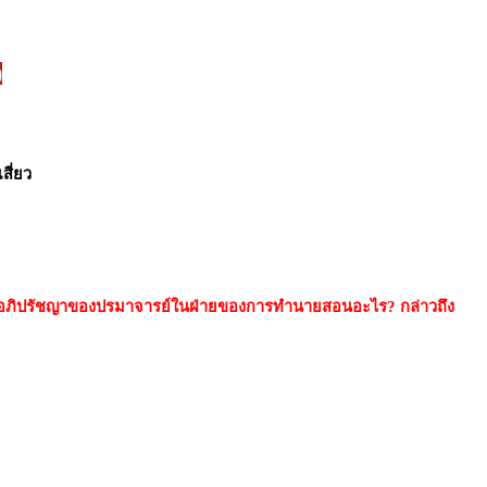
)
สี่ยว
แล้ว อภิปรัชญาของปรมาจารย์ในฝ่ายของการทำนายสอนอะไร? กล่าวถึง