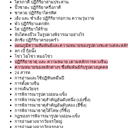
ไตรภาคี ปฏิกิริยาสามประสาน
ปั๊วซาฮะ ปฏิกิริยาครึ่งภาคี
ซาหวย ปฏิกิริยาไตรทิศ
เฮ้ง และ ซำเฮ้ง ปฏิกิริยาก่อกวน ความวุ่นวาย
พั่ว ปฏิกิริยาแตกหัก
ไห่ ปฏิกิริยาให้ร้าย
จับไต่คงบ๊วง ในรูปดวงพิจารณาอย่างไร
ลักชิง ปฏิกิริยาครอบครัว
แผนภูมิความสัมพันธ์และความหมายของรูปดวงชะตาแต่ละหลั
ลก เบ๊ กุ้ยนั๊ง
โข่ว ไฉ่โข่ว หมอโข่ว
ปฏิกิริยาธาตุ และ ความหมาย (ตามหลักการดวงจีน)
ความหมายของหลักต่างๆ ซึ่งสัมพันธ์กับรูปดวงบุคคล
24 สารท
การอ่านและใช้ปฏิทินหมื่นปี
การตั้งดวงจีน
การเดินวัยจร
การพิจารณารูปดวงอ่อน-แข็ง
การพิจารณาธาตุสำคัญอันดับหนึ่ง (เอ่งซิ้ง)
การพิจารณาธาตุสำคัญอันดับสอง (ฮี่ซิ้ง)
การพิจารณาธาตุให้โทษ (กี๋ซิ้ง)
กฏของการพิจารณารูปดวงอ่อน-แข็ง
การอ่านดวงจากวัยจรใหญ่
การอ่านดวงจากวัยจรกลาง