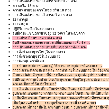
การเดินพลังของดาวโคจรประกอบ 28 ดวง
ดาวเสริม 18 ดวง
ความหมายของดาวโคจรเสริม 18 ดวง
การเดินพลังของดาวโคจรเสริม 18 ดวง
12 เทวฑูต
12 เจตภูต
ปฏิกิริยาคงบ๊วงในระบบดาว
จับยี่เฉี่ยงแซ ปฏิกิริยาของ 12 วงจร ในระบบดาว
การแปรเปลี่ยนของดาวทั้ง 4 ดวง
อิทธิพลและผลของการแปรเปลี่ยนของดาวทั้ง 4 ดวง
การเดินพลังของการแปรเปลี่ยนของดาวทั้ง 4 ดวง
การตั้งช่วงอายุจรใหญ่ในระบบดาว
การตั้งช่วงอายุจรปีในระบบดาว
การตั้งกลุ่มดาวพิเศษ
การอ่านธาตุสภาพ และ ปฏิกิริยาของธาตุสภาพในระบบดาว
การวิเคราะห์ดวงชะตา และ การทำนายในระบบดาว ในเรื่องต่างๆ เช
ลักษณะนิสัยเจ้าชะตา พี่น้อง เพื่อนร่วมงาน คู่แข่ง รูปร่าง หน้าตา
อุบัติเหตุ ความเจ็บป่วย โรคภัย สุขภาพ ที่อยู่ในรูปดวงชะตา อา
ดวงคนขี้หลงขี้ลืม อัลไซเมอร์
การเงิน ล้มละลาย เกี่ยวกับทรัพย์สิน เงินทอง มีเงินเก็บ มีทรัพย์ส
รูปดวงคนหาเงินเก่ง หากินเก่ง ทำงานเก่ง ใช้เงินเก่ง มีหนี้สิน/
อาชีพที่เหมาะสมกับดวงชะตา/รูปแบบของอาชีพหน้าที่การงาน อุ
เป็นหุ้นส่วนสำหรับการลงทุนซื้อตราสารหนี้ เล่นหุ้น ฯลฯ
รูปดวงคนที่ทำอาชีพไม่ตรงกับที่เรียนมา รูปดวงคนที่ทำอาชีพที่ไ