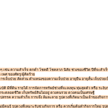
่น ความสำเร็จ ตกต่ำ โชคดี โชคลาภ นิสัย ช่วงของชีวิต ปีที่จะสำเร็จ
 เพศ ของศัตรู/ผู้คิดร้าย
การเจ็บป่วย สัดส่วน ตำแหน่งของความเจ็บป่วย อายุยืน อายุสั้น เจ็บป่วยเ
มบัติ มีที่ดิน รายได้ การจัดการทรัพย์ช่วงที่จะลงทุน ทุ่มสุดตัว หรือ ระงั
มีภาระตลอดชีวิต เก็บทรัพย์สินไม่อยู่ ดวงคนรวย ดวงคนเป็นเศรษฐี
ปสรรค ความสำเร็จ การเจ๊ง ล้มละลาย รูปดวงที่เกิดมาเป็นเจ้าของกิจก
ม่มีคนรู้ รูปดวงที่เหมาะรับช่วงกิจการ หรือ ควรเริ่่มต้นทำกิจการใหม่ 