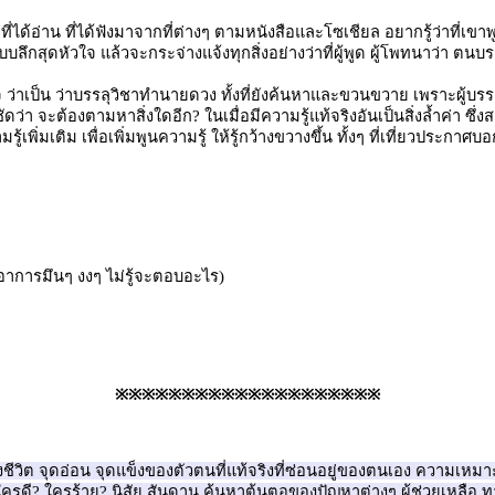
ที่ได้อ่าน ที่ได้ฟังมาจากที่ต่างๆ ตามหนังสือและโซเชียล อยากรู้ว่าที่เข
ดหัวใจ แล้วจะกระจ่างแจ้งทุกสิ่งอย่างว่าที่ผู้พูด ผู้โพทนาว่า ตนบรรล
าใจ ว่าเป็น ว่าบรรลุวิชาทำนายดวง ทั้งที่ยังค้นหาและขวนขวาย เพราะผู้บรร
้ชัดว่า จะต้องตามหาสิ่งใดอีก? ในเมื่อมีความรู้แท้จริงอันเป็นสิ่งล้ำค่า ซ
พิ่มเติม เพื่อเพิ่มพูนความรู้ ให้รู้กว้างขวางขึ้น ทั้งๆ ที่เที่ยวประกาศ
อาการมึนๆ งงๆ ไม่รู้จะตอบอะไร)
※※※※※※※※※※※※※※※※※※※※
่วงชีวิต จุดอ่อน จุดแข็งของตัวตนที่แท้จริงที่ซ่อนอยู่ของตนเอง ความเหม
 ใครดี? ใครร้าย? นิสัย สันดาน ค้นหาต้นตอของปัญหาต่างๆ ผู้ช่วยเหลือ