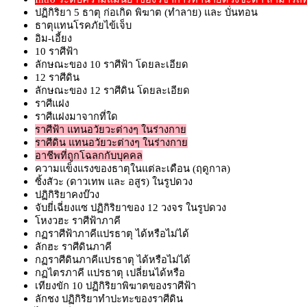
ปฏิกิริยา 5 ธาตุ ก่อเกิด พิฆาต (ทำลาย) และ บั่นทอน
ธาตุแทนโรคภัยไข้เจ็บ
อิม-เอี้ยง
10 ราศีฟ้า
ลักษณะของ 10 ราศีฟ้า โดยละเอียด
12 ราศีดิน
ลักษณะของ 12 ราศีดิน โดยละเอียด
ราศีแฝง
ราศีแฝงมาจากที่ใด
ราศีฟ้า แทนอวัยวะต่างๆ ในร่างกาย
ราศีดิน แทนอวัยวะต่างๆ ในร่างกาย
อาชีพที่ถูกโฉลกกับบุคคล
ความแข็งแรงของธาตุในแต่ละเดือน (ฤดูกาล)
ซิ้งสัวะ (ดาวเทพ และ อสูร) ในรูปดวง
ปฏิกิริยาคงบ๊วง
จับยี่เฉี่ยงแซ ปฏิกิริยาของ 12 วงจร ในรูปดวง
โหงวฮะ ราศีฟ้าภาคี
กฏราศีฟ้าภาคีแปรธาตุ ได้หรือไม่ได้
ลักฮะ ราศีดินภาคี
กฏราศีดินภาคีแปรธาตุ ได้หรือไม่ได้
กฏไตรภาคี แปรธาตุ เปลี่ยนได้หรือ
เทียงขัก 10 ปฏิกิริยาพิฆาตของราศีฟ้า
ลักชง ปฏิกิริยาทำปะทะของราศีดิน