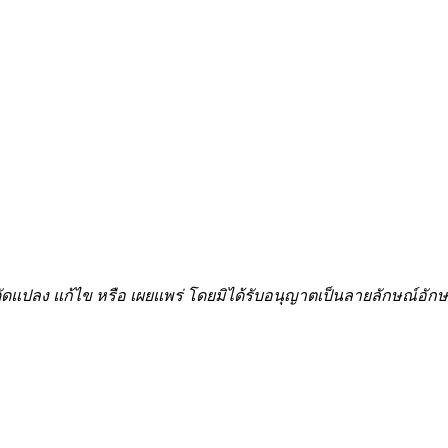
้ำ ดัดแปลง แก้ไข หรือ เผยแพร่ โดยมิได้รับอนุญาตเป็นลายลักษณ์อ