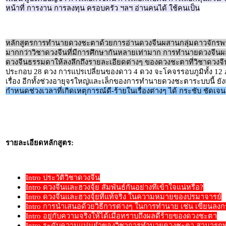
หน้าที่ การงาน การลงทุน ครอบครัว ฯลฯ อ่านคนได้ ใช้คนเป็น
หลักสูตรการทำนายดวงชะตาด้วยการอ่านดวงจีนผสานกลุ่มดาวจักรพ
มากกว่าวิชาดวงจีนที่มีการศึกษากันหลายเท่ามาก การทำนายดวงจีนผส
ดวงจีนธรรมดาให้ลงลึกถึงรายละเอียดต่างๆ ของดวงชะตาที่วิชาดวงจ
ประกอบ 28 ดวง การแปรเปลี่ยนของดาว 4 ดวง จะโคจรรอบภูมิทั้ง 12 ภูม
เรื่อง อีกทั้งช่วงอายุจรใหญ่และเล็กของการทำนายดวงชะตาระบบนี้ ย
กำหนดช่วงเวลาที่เกิดเหตุการณ์ดี-ร้ายในเรื่องต่างๆ ได้ กระชับ ชัดเจ
รายละเอียดหลักสูตร:
Intro ประวัติวิชาดวงจีน
Intro ดวงจีนและฮวงจุ้ย สัมพันธ์กันอย่างที่เข้าใจแน่หรือ?
Intro ดวงจีนและฮวงจุ้ยที่แท้จริง ในความหมายของปรมาจารย์
Intro การนำเสนอด้วยวิธีการต่างๆ ในการทำนาย เช่น เขียนลง
Intro อยู่กับความจริงให้ได้เมื่อทราบถึงผลดีร้ายของดวงชะตา
Intro ระดับความแม่นยำของวิชาการทำนายดวงชะตา สามารถท