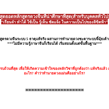
สุดยอดหลักสูตรดวงจีนที่น่าศึกษาที่สุด(สำหรับบุคคลทั่วไป
“เรียนจำ ทำได้ ใช้เป็น รู้เห็น ชัดแจ้ง ในความเป็นไปของลิขิตฟ้า”
สูตรดวงจีนระบบ 5 ธาตุแท้จริง ผสานการทำนายดวงชะตาระบบจี๋มุ้ยเต้าเ
***ไม่มีความรู้ภาษาจีนก็เรียนได้ เริ่มสอนตั้งแต่ขั้นพื้นฐาน***
ถ้วนที่สุด เพื่อให้เกิดความเข้าใจของหลักวิชาที่ถูกต้องว่า แท้จริง
อะไร? คำว่าทำนายดวงแม่นคืออย่างไร?
※※※※※※※※※※※※※※※※※※※※