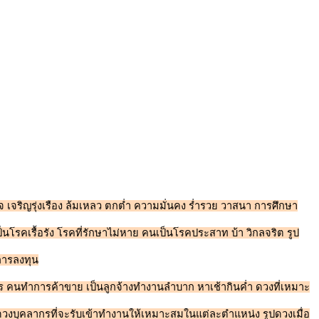
 เจริญรุ่งเรือง ล้มเหลว ตกต่ำ ความมั่นคง ร่ำรวย วาสนา การศึกษา
ป็นโรคเรื้อรัง โรคที่รักษาไม่หาย คนเป็นโรคประสาท บ้า วิกลจริต รูป
บการลงทุน
าร คนทำการค้าขาย เป็นลูกจ้างทำงานลำบาก หาเช้ากินค่ำ ดวงที่เหมาะ
รูปดวงบุคลากรที่จะรับเข้าทำงานให้เหมาะสมในแต่ละตำแหน่ง รูปดวงเมื่อ