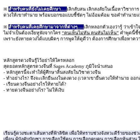
※
สำหรับคนที่ยังไม่เคยศึกษา.....
เลิกสับสน เลิกสงสัยในเนื้อหาวิชาการ 
ดวงให้เขาทำนาย พร้อมบอกขอแบบชี้ชัดๆ ไม่อ้อมค้อม ขอคำทำนายแบบลึกสุ
※
สำหรับคนที่เคยศึกษามาจากที่ต่างๆ.....
เลิกหลอกตัวเองว่ารู้ ว่าเข้
ไม่จำเป็นต้องเงี่ยหูฟังจากใคร
“คนเห็นไม่หัน คนหันไม่เห็น”
คำพูดนี้ชี
เพราะยังทายดวงได้แบบผิดๆ การพูดให้ดูดีว่า ต้องการศึกษาเพื่อหาความรู้เ
หลักสูตรดวงจีนรู้ไว้อย่าให้ใครหลอก
สุดยอดหลักสูตรดวงจีนที่ Sages Academy ภูมิใจนำเสนอ
- หลักสูตรนี้จะทำให้ผู้ศึกษาสิ้นสงสัยในวิชาดวงจีน
- ทำอย่างไร? จึงจะเลิกยืนงงในดงดวง (เวลาเขายื่นดวงให้ทำนาย ออก
- เรียนดวงจีนอย่างไรให้ทายได้?
- ทายดวงจีนอย่างไร? ไม่ให้เงิบ
เรียนรู้ดวงชะตาเส้นทางที่ฟ้าลิขิต เพื่อให้ทราบช่วงจังหวะดีร้ายของช
เพื่อน ผู้บังคับบัญชา การเลือกใช้คน การเลือกคบคน การเลือกหุ้นส่วน