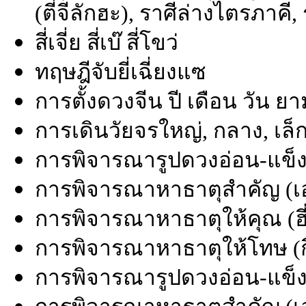
(ตี่จีลักฮะ), ราศีล่างไตรภาคี
สี่เจี่ย สี่เบ๊ สี่โขว่
ทฤษฎีจับยี่เฉี่ยงแซ
การตั้งดวงจีน ปี เดือน วัน ย
การเดินวัยจรใหญ่, กลาง, เล็
การพิจารณารูปดวงอ่อน-แข็ง 
การพิจารณาหาธาตุสำคัญ (เอ่
การพิจารณาหาธาตุให้คุณ (ฮี่
การพิจารณาหาธาตุให้โทษ (กี๋
การพิจารณารูปดวงอ่อน-แข็ง 