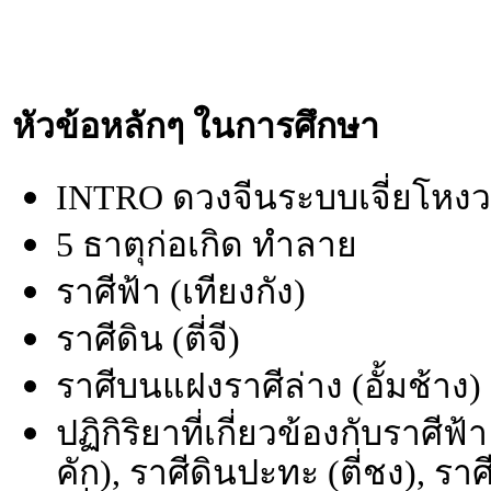
หัวข้อหลักๆ ในการศึกษา
INTRO ดวงจีนระบบเจี่ยโหงว
5 ธาตุก่อเกิด ทำลาย
ราศีฟ้า (เทียงกัง)
ราศีดิน (ตี่จี)
ราศีบนแฝงราศีล่าง (อั้มช้าง)
ปฏิกิริยาที่เกี่ยวข้องกับราศีฟ
คัก), ราศีดินปะทะ (ตี่ชง), รา