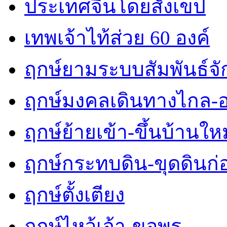
ประเทศจีนโดยสังเขป
เทพเจ้าไท้ส่วย 60 องค์
ฤกษ์ยามระบบสัมพันธ์จักร
ฤกษ์มงคลเดินทางไกล-
ฤกษ์ย้ายเข้า-ขึ้นบ้านใหม
ฤกษ์กระทบดิน-ขุดดินก่
ฤกษ์ตั้งเตียง
ฤกษ์ไหว้เจ้า-ขอพร