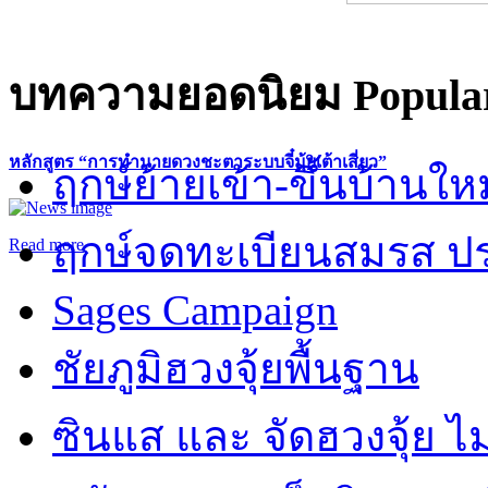
บทความยอดนิยม
Popular
หลักสูตร “การทำนายดวงชะตาระบบจี๋มุ้ยเต้าเสี่ยว”
ฤกษ์ย้ายเข้า-ขึ้นบ้านให
ฤกษ์จดทะเบียนสมรส ปร
Read more
Sages Campaign
ชัยภูมิฮวงจุ้ยพื้นฐาน
ซินแส และ จัดฮวงจุ้ย ไม่