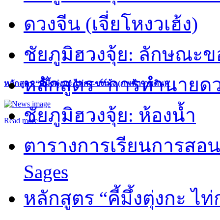
ดวงจีน (เจี่ยโหงวเฮ้ง)
ชัยภูมิฮวงจุ้ย: ลักษณะขอ
หลักสูตร “การทำนายดวงช
หลักสูตร “คี้มึ้งตุ่งกะ ไท่กง-ขงเม้ง (ภพฟ้า ภพดิน)”
ชัยภูมิฮวงจุ้ย: ห้องน้ำ
Read more
ตารางการเรียนการสอน 
Sages
หลักสูตร “คี้มึ้งตุ่งกะ ไ