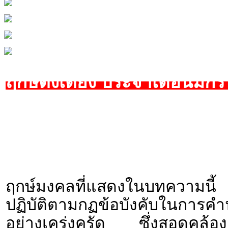
ฤกษ์ตั้งเตียง ประจำเดือนมก
ฤกษ์มงคลที่แสดงในบทความนี้ 
ปฏิบัติตามกฏข้อบังคับใน
อย่างเคร่งครัด ซึ่งสอดคล้องก