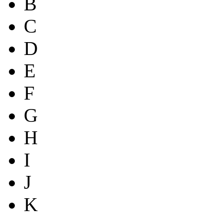
B
C
D
E
F
G
H
I
J
K