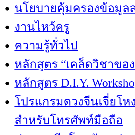
นโยบายคุ้มครองข้อมูล
งานไหว้ครู
ความรู้ทั่วไป
หลักสูตร “เคล็ดวิชาขอ
หลักสูตร D.I.Y. Worksho
โปรแกรมดวงจีนเจี่ยโหงว
สำหรับโทรศัพท์มือถือ