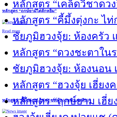
หลักสูตร “เคล็ดวิชาดวง
หลักสูตร “ฤกษ์ยามไต่ลักหยิ่ม”
หลักสูตร “คี้มึ้งตุ่งกะ ไ
Read more
ชัยภูมิฮวงจุ้ย: ห้องครัว
หลักสูตร “ดวงชะตาในร
ชัยภูมิฮวงจุ้ย: ห้องนอน 
หลักสูตร “ฮวงจุ้ย เฮี่ยง
หลักสูตร “ฤกษ์ยาม เฮี่ย
หลักสูตร “คี้มึ้งตุ่งกะ ไท่กง-ขงเม้ง (ภพฟ้า ภพดิน)”