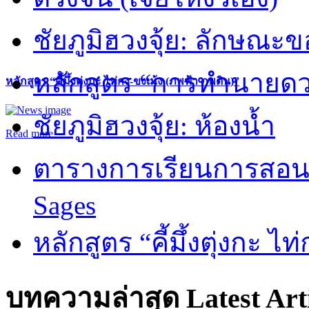
ชัยภูมิฮวงจุ้ย: ลักษณะขอ
หลักสูตร “การทำนายดวงช
หลักสูตร “คี้มึ้งตุ่งกะ ไท่กง-ขงเม้ง (ภพฟ้า ภพดิน)”
ชัยภูมิฮวงจุ้ย: ห้องน้ำ
Read more
ตารางการเรียนการสอน 
Sages
หลักสูตร “คี้มึ้งตุ่งกะ ไ
บทความล่าสุด
Latest Art