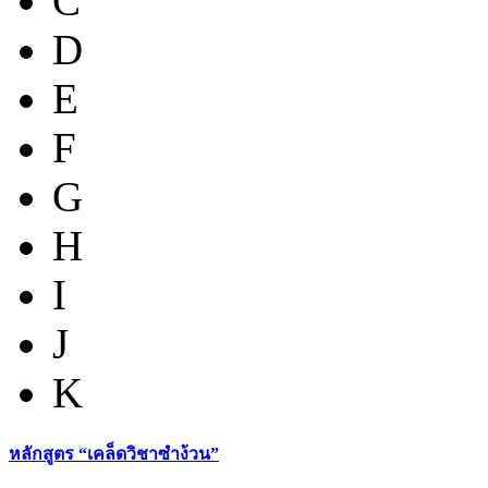
C
D
E
F
G
H
I
J
K
หลักสูตร “เคล็ดวิชาซำง้วน”