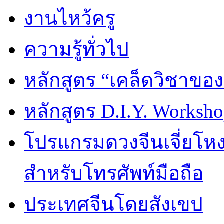
งานไหว้ครู
ความรู้ทั่วไป
หลักสูตร “เคล็ดวิชาขอ
หลักสูตร D.I.Y. Worksho
โปรแกรมดวงจีนเจี่ยโหงว
สำหรับโทรศัพท์มือถือ
ประเทศจีนโดยสังเขป