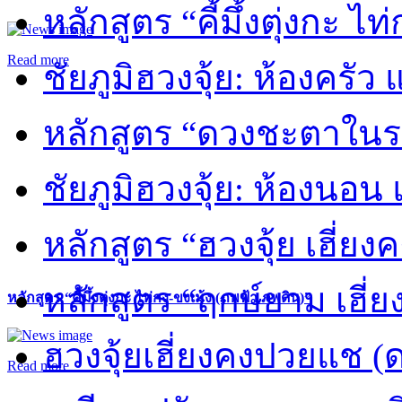
หลักสูตร “คี้มึ้งตุ่งกะ ไ
Read more
ชัยภูมิฮวงจุ้ย: ห้องครัว
หลักสูตร “ดวงชะตาในร
ชัยภูมิฮวงจุ้ย: ห้องนอน 
หลักสูตร “ฮวงจุ้ย เฮี่ยง
หลักสูตร “ฤกษ์ยาม เฮี่ย
หลักสูตร “คี้มึ้งตุ่งกะ ไท่กง-ขงเม้ง (ภพฟ้า ภพดิน)”
ฮวงจุ้ยเฮี่ยงคงปวยแช (
Read more