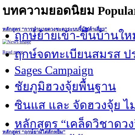
บทความยอดนิยม
Popular
หลักสูตร “การทำนายดวงชะตาระบบจี๋มุ้ยเต้าเสี่ยว”
ฤกษ์ย้ายเข้า-ขึ้นบ้านให
ฤกษ์จดทะเบียนสมรส ปร
Read more
Sages Campaign
ชัยภูมิฮวงจุ้ยพื้นฐาน
ซินแส และ จัดฮวงจุ้ย ไม่
หลักสูตร “เคล็ดวิชาดวง
หลักสูตร “ฤกษ์ยามไต่ลักหยิ่ม”