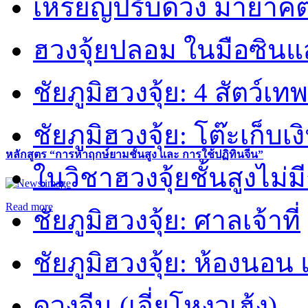
เหรียญปรับดวง มายาคต
ฮวงจุ้ยปลอม ในมือซิน
ชัยภูมิฮวงจุ้ย: 4 สัตว์เทพ
ชัยภูมิฮวงจุ้ย: โต๊ะเก็บเงิ
หลักสูตร “การหาฤกษ์ยามชั้นสูง และ การใช้ปฏิทินจีน”
ในวิชาฮวงจุ้ยชั้นสูงไม่ม
Read more
ชัยภูมิฮวงจุ้ย: ศาลเจ้าที่
ชัยภูมิฮวงจุ้ย: ห้องนอน 
ดวงจีน (เจี่ยโหงวเฮ้ง)