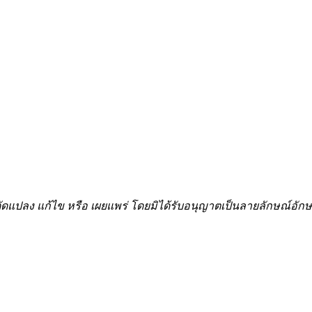
้ำ ดัดแปลง แก้ไข หรือ เผยแพร่ โดยมิได้รับอนุญาตเป็นลายลักษณ์อ