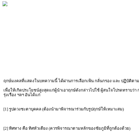
ฤกษ์มงคลที่แสดงในบทความนี้ ได้ผ่านการเลือกเฟ้น กลั่นกรอง และ ปฏิบัต
เพื่อให้เกิดประโยชน์สูงสุดแก่ผู้นำเอาฤกษ์ดังกล่าวไปใช้ ผู้สนใจโปรดทราบว่า
รุ่งเรือง ฯลฯ อันได้แก่
[1] รูปดวงชะตาบุคคล (ต้องนำมาพิจารณาร่วมกับรูปฤกษ์ให้เหมาะสม)
[2] ทิศทาง คือ ทิศหัวเตียง (ควรพิจารณาตามหลักของชัยภูมิที่ถูกต้องด้วย)