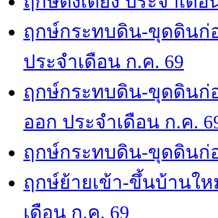
ฤกษ์ตั้งเตียง ประจำเดือ
ฤกษ์กระทบดิน-ขุดดินก่อ
ประจำเดือน ก.ค. 69
ฤกษ์กระทบดิน-ขุดดินก่อ
ออก ประจำเดือน ก.ค. 6
ฤกษ์กระทบดิน-ขุดดินก่อ
ฤกษ์ย้ายเข้า-ขึ้นบ้านให
เดือน ก.ค. 69