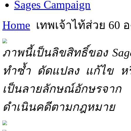
Sages Campaign
Home
เทพเจ้าไท้ส่วย 60 อ
ภาพนี้เป็นลิขสิทธิ์ของ Sa
ทำซ้ำ ดัดแปลง แก้ไข หร
เป็นลายลักษณ์อักษรจาก 
ดำเนินคดีตามกฎหมาย