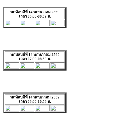
พฤหัสบดีที่ 14 พฤษภาคม 2569
เวลา 05.00-06.59 น.
พฤหัสบดีที่ 14 พฤษภาคม 2569
เวลา 07.00-08.59 น.
พฤหัสบดีที่ 14 พฤษภาคม 2569
เวลา 09.00-10.59 น.