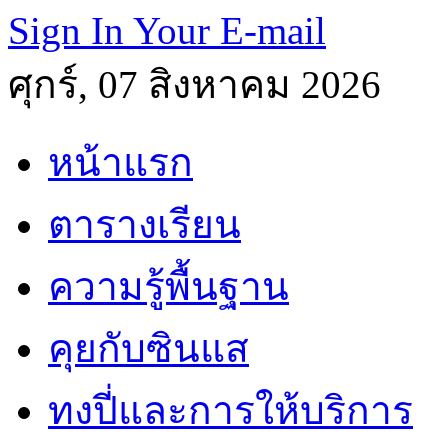
Sign In Your E-mail
ศุกร์, 07 สิงหาคม 2026
หน้าแรก
ตารางเรียน
ความรู้พื้นฐาน
คุยกับซินแส
ทงปี่และการให้บริการ