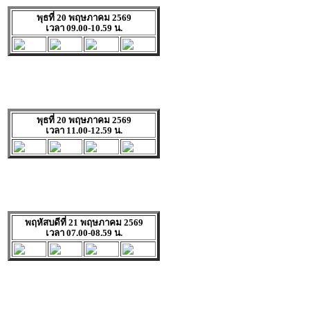
พุธที่ 20 พฤษภาคม 2569
เวลา 09.00-10.59 น.
พุธที่ 20 พฤษภาคม 2569
เวลา 11.00-12.59 น.
พฤหัสบดีที่ 21 พฤษภาคม 2569
เวลา 07.00-08.59 น.