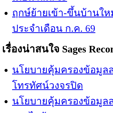
ฤกษ์ย้ายเข้า-ขึ้นบ้านให
ประจำเดือน ก.ค. 69
เรื่องน่าสนใจ
Sages Rec
นโยบายคุ้มครองข้อมูลส่
โทรทัศน์วงจรปิด
นโยบายคุ้มครองข้อมูล