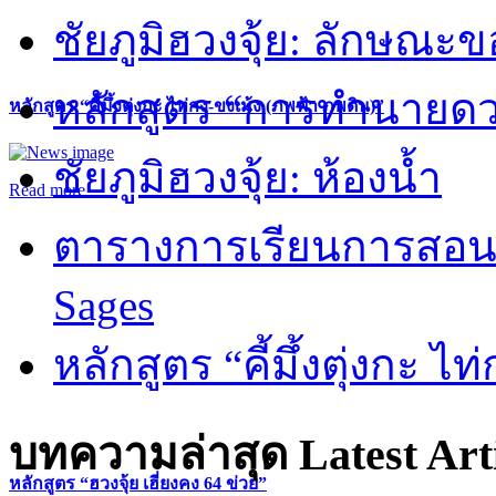
ชัยภูมิฮวงจุ้ย: ลักษณะขอ
หลักสูตร “การทำนายดวงช
หลักสูตร “คี้มึ้งตุ่งกะ ไท่กง-ขงเม้ง (ภพฟ้า ภพดิน)”
ชัยภูมิฮวงจุ้ย: ห้องน้ำ
Read more
ตารางการเรียนการสอน 
Sages
หลักสูตร “คี้มึ้งตุ่งกะ ไ
บทความล่าสุด
Latest Art
หลักสูตร “ฮวงจุ้ย เฮี่ยงคง 64 ข่วย”