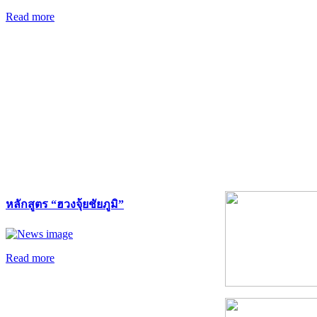
Read more
หลักสูตร “ฮวงจุ้ยชัยภูมิ”
Read more