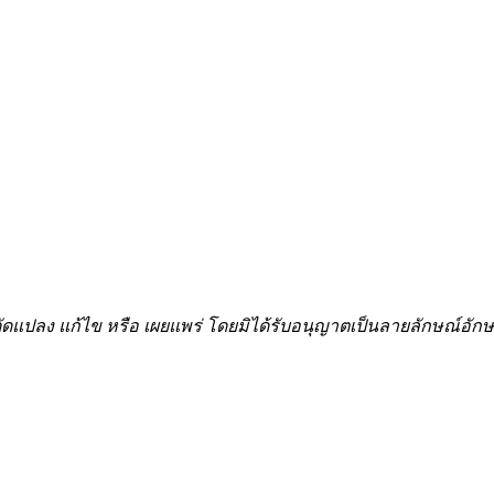
้ำ ดัดแปลง แก้ไข หรือ เผยแพร่ โดยมิได้รับอนุญาตเป็นลายลักษณ์อ