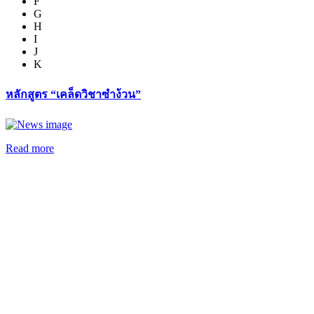
F
G
H
I
J
K
หลักสูตร “เคล็ดวิชาซำง้วน”
Read more