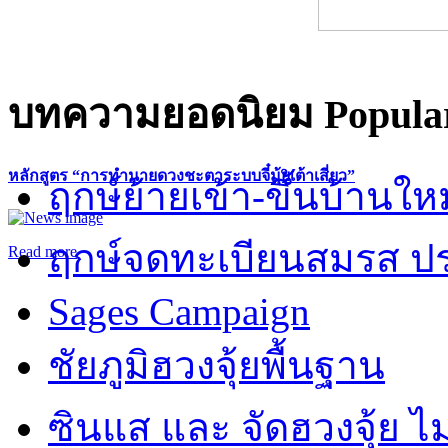
บทความยอดนิยม
Popular
หลักสูตร “การทำนายดวงชะตาระบบจี๋มุ้ยเต้าเสี่ยว”
ฤกษ์ย้ายเข้า-ขึ้นบ้านให
ฤกษ์จดทะเบียนสมรส ปร
Read more
Sages Campaign
ชัยภูมิฮวงจุ้ยพื้นฐาน
ซินแส และ จัดฮวงจุ้ย ไม่