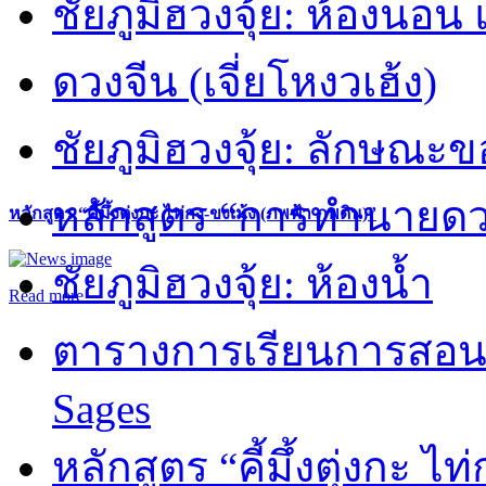
ชัยภูมิฮวงจุ้ย: ห้องนอน 
ดวงจีน (เจี่ยโหงวเฮ้ง)
ชัยภูมิฮวงจุ้ย: ลักษณะขอ
หลักสูตร “การทำนายดวงช
หลักสูตร “คี้มึ้งตุ่งกะ ไท่กง-ขงเม้ง (ภพฟ้า ภพดิน)”
ชัยภูมิฮวงจุ้ย: ห้องน้ำ
Read more
ตารางการเรียนการสอน 
Sages
หลักสูตร “คี้มึ้งตุ่งกะ ไ