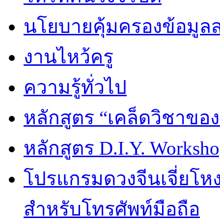
นโยบายคุ้มครองข้อมูล
งานไหว้ครู
ความรู้ทั่วไป
หลักสูตร “เคล็ดวิชาขอ
หลักสูตร D.I.Y. Worksho
โปรแกรมดวงจีนเจี่ยโหงว
สำหรับโทรศัพท์มือถือ