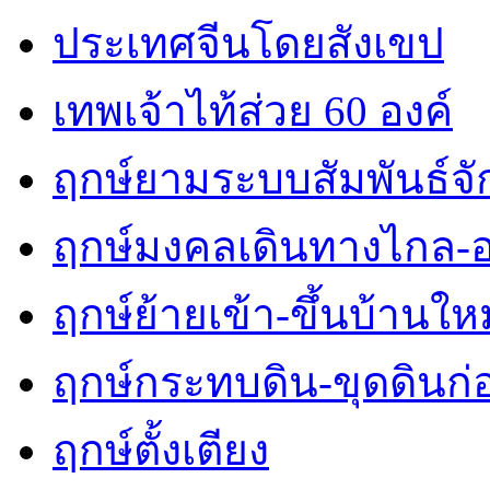
ประเทศจีนโดยสังเขป
เทพเจ้าไท้ส่วย 60 องค์
ฤกษ์ยามระบบสัมพันธ์จักร
ฤกษ์มงคลเดินทางไกล-
ฤกษ์ย้ายเข้า-ขึ้นบ้านใหม
ฤกษ์กระทบดิน-ขุดดินก่
ฤกษ์ตั้งเตียง