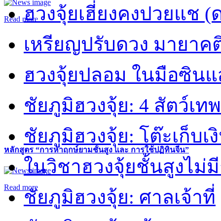
ฮวงจุ้ยเฮี่ยงคงปวยแช (
Read more
เหรียญปรับดวง มายาคต
ฮวงจุ้ยปลอม ในมือซิน
ชัยภูมิฮวงจุ้ย: 4 สัตว์เทพ
ชัยภูมิฮวงจุ้ย: โต๊ะเก็บเงิ
หลักสูตร “การหาฤกษ์ยามชั้นสูง และ การใช้ปฏิทินจีน”
ในวิชาฮวงจุ้ยชั้นสูงไม่ม
Read more
ชัยภูมิฮวงจุ้ย: ศาลเจ้าที่