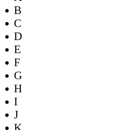
B
C
D
E
F
G
H
I
J
K