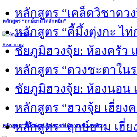
หลักสูตร “เคล็ดวิชาดวง
หลักสูตร “ฤกษ์ยามไต่ลักหยิ่ม”
หลักสูตร “คี้มึ้งตุ่งกะ ไ
Read more
ชัยภูมิฮวงจุ้ย: ห้องครัว
หลักสูตร “ดวงชะตาในร
ชัยภูมิฮวงจุ้ย: ห้องนอน 
หลักสูตร “ฮวงจุ้ย เฮี่ยง
หลักสูตร “ฤกษ์ยาม เฮี่ย
หลักสูตร “คี้มึ้งตุ่งกะ ไท่กง-ขงเม้ง (ภพฟ้า ภพดิน)”