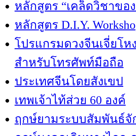
หลักสูตร “เคล็ดวิชาขอ
หลักสูตร D.I.Y. Worksho
โปรแกรมดวงจีนเจี่ยโหงว
สำหรับโทรศัพท์มือถือ
ประเทศจีนโดยสังเขป
เทพเจ้าไท้ส่วย 60 องค์
ฤกษ์ยามระบบสัมพันธ์จักร