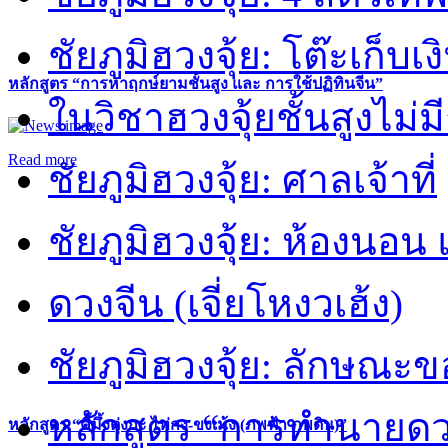
ชัยภูมิฮวงจุ้ย: โต๊ะเก็บเงิ
หลักสูตร “การหาฤกษ์ยามชั้นสูง และ การใช้ปฏิทินจีน”
ในวิชาฮวงจุ้ยชั้นสูงไม่ม
Read more
ชัยภูมิฮวงจุ้ย: ศาลเจ้าที่
ชัยภูมิฮวงจุ้ย: ห้องนอน 
ดวงจีน (เจี่ยโหงวเฮ้ง)
ชัยภูมิฮวงจุ้ย: ลักษณะขอ
หลักสูตร “การทำนายดวงช
หลักสูตร “คี้มึ้งตุ่งกะ ไท่กง-ขงเม้ง (ภพฟ้า ภพดิน)”