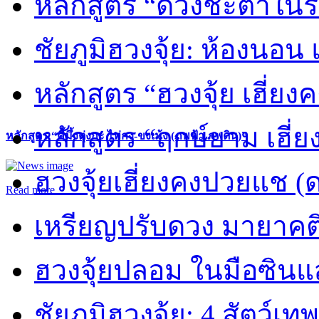
หลักสูตร “ดวงชะตาในร
ชัยภูมิฮวงจุ้ย: ห้องนอน 
หลักสูตร “ฮวงจุ้ย เฮี่ยง
หลักสูตร “ฤกษ์ยาม เฮี่ย
หลักสูตร “คี้มึ้งตุ่งกะ ไท่กง-ขงเม้ง (ภพฟ้า ภพดิน)”
ฮวงจุ้ยเฮี่ยงคงปวยแช (
Read more
เหรียญปรับดวง มายาคต
ฮวงจุ้ยปลอม ในมือซิน
ชัยภูมิฮวงจุ้ย: 4 สัตว์เทพ