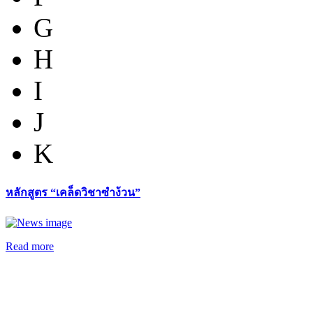
G
H
I
J
K
หลักสูตร “เคล็ดวิชาซำง้วน”
Read more