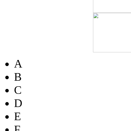
A
B
C
D
E
F