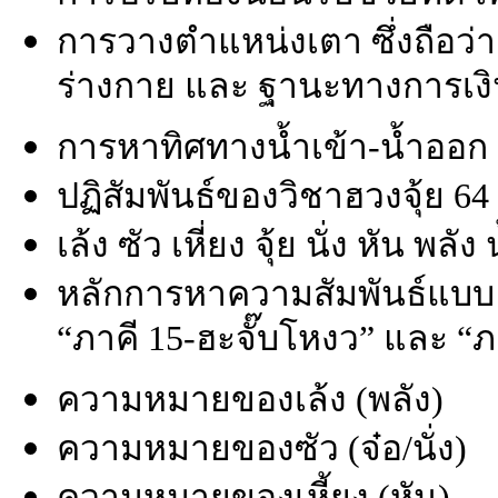
การวางตำแหน่งเตา ซึ่งถือว่า
ร่างกาย และ ฐานะทางการเง
การหาทิศทางน้ำเข้า-น้ำออก
ปฏิสัมพันธ์ของวิชาฮวงจุ้ย 64
เล้ง ซัว เหี่ยง จุ้ย นั่ง หัน พลัง 
หลักการหาความสัมพันธ์แบบ “
“ภาคี 15-ฮะจั๊บโหงว” และ “ภ
ความหมายของเล้ง (พลัง)
ความหมายของซัว (จ๋อ/นั่ง)
ความหมายของเหี้ยง (หัน)