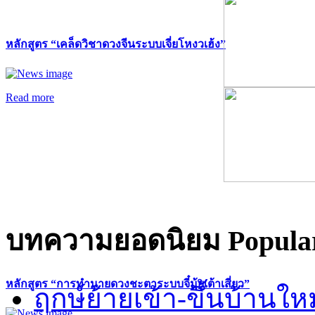
หลักสูตร “เคล็ดวิชาดวงจีนระบบเจี่ยโหงวเฮ้ง”
Read more
บทความยอดนิยม
Popular
หลักสูตร “การทำนายดวงชะตาระบบจี๋มุ้ยเต้าเสี่ยว”
ฤกษ์ย้ายเข้า-ขึ้นบ้านให