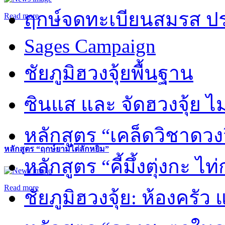
ฤกษ์จดทะเบียนสมรส ปร
Read more
Sages Campaign
ชัยภูมิฮวงจุ้ยพื้นฐาน
ซินแส และ จัดฮวงจุ้ย ไม่
หลักสูตร “เคล็ดวิชาดวง
หลักสูตร “ฤกษ์ยามไต่ลักหยิ่ม”
หลักสูตร “คี้มึ้งตุ่งกะ ไ
Read more
ชัยภูมิฮวงจุ้ย: ห้องครัว