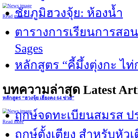
ชัยภูมิฮวงจุ้ย: ห้องน้ำ
Read more
ตารางการเรียนการสอน 
Sages
หลักสูตร “คี้มึ้งตุ่งกะ ไ
บทความล่าสุด
Latest Art
หลักสูตร “ฮวงจุ้ย เฮี่ยงคง 64 ข่วย”
ฤกษ์จดทะเบียนสมรส ปร
Read more
ฤกษ์ตั้งเตียง สำหรับหั