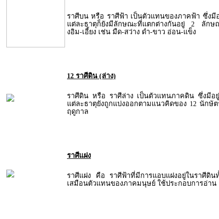
ราศีบน หรือ ราศีฟ้า เป็นตัวแทนของภาคฟ้า ซึ่งมีอย
แต่ละธาตุก็ยังมีลักษณะที่แตกต่างกันอยู่ 2 ล
งอิม-เอี้ยง เช่น มืด-สว่าง ดำ-ขาว อ่อน-แข็ง
12 ราศีดิน (ล่าง)
ราศีดิน หรือ ราศีล่าง เป็นตัวแทนภาคดิน ซึ่งมีอย
แต่ละธาตุยังถูกแบ่งออกตามแนวคิดของ 12 นักษ
ฤดูกาล
ราศีแฝง
ราศีแฝง คือ ราศีฟ้าที่มีการแอบแฝงอยู่ในราศีดินท
เสมือนตัวแทนของภาคมนุษย์ ใช้ประกอบการอ่าน 