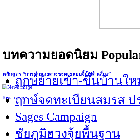
บทความยอดนิยม
Popular
หลักสูตร “การทำนายดวงชะตาระบบจี๋มุ้ยเต้าเสี่ยว”
ฤกษ์ย้ายเข้า-ขึ้นบ้านให
ฤกษ์จดทะเบียนสมรส ปร
Read more
Sages Campaign
ชัยภูมิฮวงจุ้ยพื้นฐาน