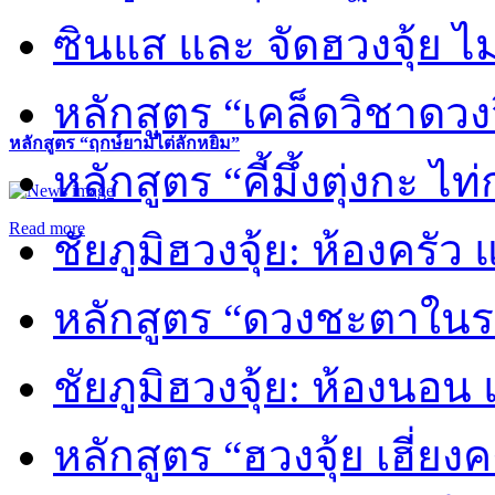
ซินแส และ จัดฮวงจุ้ย ไม่
หลักสูตร “เคล็ดวิชาดวง
หลักสูตร “ฤกษ์ยามไต่ลักหยิ่ม”
หลักสูตร “คี้มึ้งตุ่งกะ ไ
Read more
ชัยภูมิฮวงจุ้ย: ห้องครัว
หลักสูตร “ดวงชะตาในร
ชัยภูมิฮวงจุ้ย: ห้องนอน 
หลักสูตร “ฮวงจุ้ย เฮี่ยง