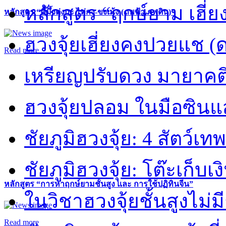
หลักสูตร “ฤกษ์ยาม เฮี่ย
หลักสูตร “คี้มึ้งตุ่งกะ ไท่กง-ขงเม้ง (ภพฟ้า ภพดิน)”
ฮวงจุ้ยเฮี่ยงคงปวยแช (
Read more
เหรียญปรับดวง มายาคต
ฮวงจุ้ยปลอม ในมือซิน
ชัยภูมิฮวงจุ้ย: 4 สัตว์เทพ
ชัยภูมิฮวงจุ้ย: โต๊ะเก็บเงิ
หลักสูตร “การหาฤกษ์ยามชั้นสูง และ การใช้ปฏิทินจีน”
ในวิชาฮวงจุ้ยชั้นสูงไม่ม
Read more