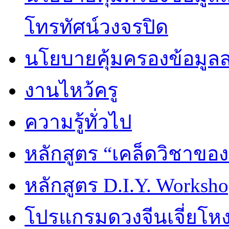
โทรทัศน์วงจรปิด
นโยบายคุ้มครองข้อมูล
งานไหว้ครู
ความรู้ทั่วไป
หลักสูตร “เคล็ดวิชาขอ
หลักสูตร D.I.Y. Worksho
โปรแกรมดวงจีนเจี่ยโหงว