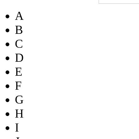
A
B
C
D
E
F
G
H
I