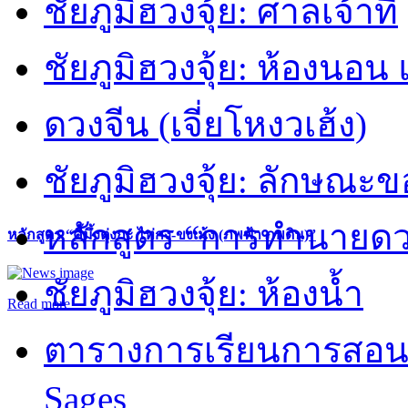
ชัยภูมิฮวงจุ้ย: ศาลเจ้าที่
ชัยภูมิฮวงจุ้ย: ห้องนอน 
ดวงจีน (เจี่ยโหงวเฮ้ง)
ชัยภูมิฮวงจุ้ย: ลักษณะขอ
หลักสูตร “การทำนายดวงช
หลักสูตร “คี้มึ้งตุ่งกะ ไท่กง-ขงเม้ง (ภพฟ้า ภพดิน)”
ชัยภูมิฮวงจุ้ย: ห้องน้ำ
Read more
ตารางการเรียนการสอน 
Sages