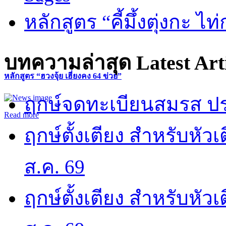
หลักสูตร “คี้มึ้งตุ่งกะ ไ
บทความล่าสุด
Latest Art
หลักสูตร “ฮวงจุ้ย เฮี่ยงคง 64 ข่วย”
ฤกษ์จดทะเบียนสมรส ปร
Read more
ฤกษ์ตั้งเตียง สำหรับหั
ส.ค. 69
ฤกษ์ตั้งเตียง สำหรับหั