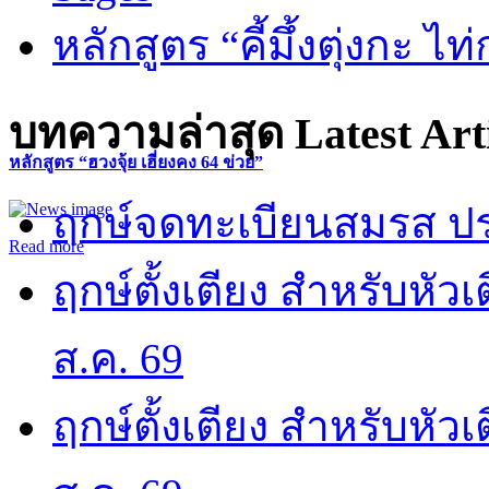
หลักสูตร “คี้มึ้งตุ่งกะ ไ
บทความล่าสุด
Latest Art
หลักสูตร “ฮวงจุ้ย เฮี่ยงคง 64 ข่วย”
ฤกษ์จดทะเบียนสมรส ปร
Read more
ฤกษ์ตั้งเตียง สำหรับหั
ส.ค. 69
ฤกษ์ตั้งเตียง สำหรับหั