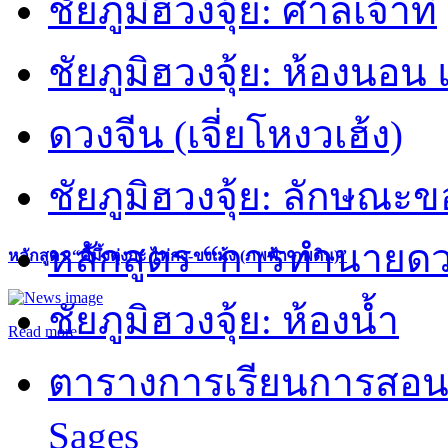
ชัยภูมิฮวงจุ้ย: ศาลเจ้าที่
ชัยภูมิฮวงจุ้ย: ห้องนอน 
ดวงจีน (เจี่ยโหงวเฮ้ง)
ชัยภูมิฮวงจุ้ย: ลักษณะขอ
หลักสูตร “การทำนายดวงช
หลักสูตร “คี้มึ้งตุ่งกะ ไท่กง-ขงเม้ง (ภพฟ้า ภพดิน)”
ชัยภูมิฮวงจุ้ย: ห้องน้ำ
Read more
ตารางการเรียนการสอน 
Sages