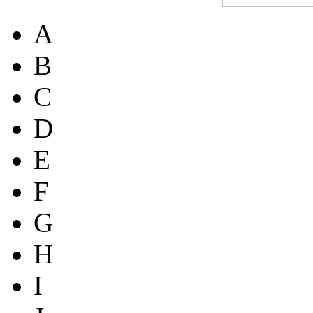
A
B
C
D
E
F
G
H
I