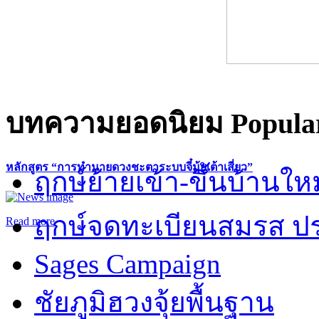
บทความยอดนิยม
Popular
หลักสูตร “การทำนายดวงชะตาระบบจี๋มุ้ยเต้าเสี่ยว”
ฤกษ์ย้ายเข้า-ขึ้นบ้านให
ฤกษ์จดทะเบียนสมรส ปร
Read more
Sages Campaign
ชัยภูมิฮวงจุ้ยพื้นฐาน