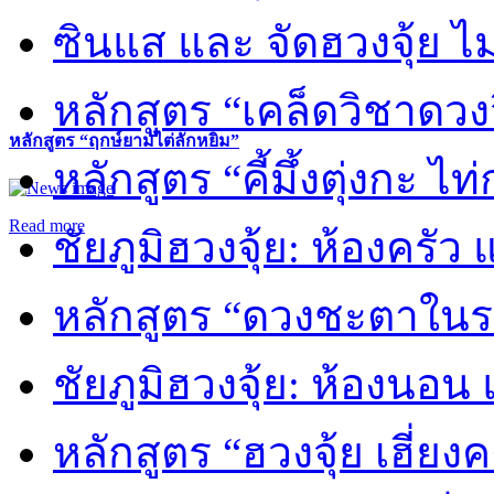
ซินแส และ จัดฮวงจุ้ย ไม่
หลักสูตร “เคล็ดวิชาดวง
หลักสูตร “ฤกษ์ยามไต่ลักหยิ่ม”
หลักสูตร “คี้มึ้งตุ่งกะ ไ
Read more
ชัยภูมิฮวงจุ้ย: ห้องครัว
หลักสูตร “ดวงชะตาในร
ชัยภูมิฮวงจุ้ย: ห้องนอน 
หลักสูตร “ฮวงจุ้ย เฮี่ยง