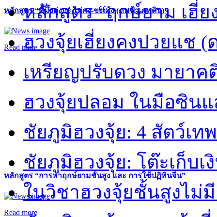
หลักสูตร “ฤกษ์ยาม เฮี่ย
หลักสูตร “คี้มึ้งตุ่งกะ ไท่กง-ขงเม้ง (ภพฟ้า ภพดิน)”
ฮวงจุ้ยเฮี่ยงคงปวยแช (
Read more
เหรียญปรับดวง มายาคต
ฮวงจุ้ยปลอม ในมือซิน
ชัยภูมิฮวงจุ้ย: 4 สัตว์เทพ
ชัยภูมิฮวงจุ้ย: โต๊ะเก็บเงิ
หลักสูตร “การหาฤกษ์ยามชั้นสูง และ การใช้ปฏิทินจีน”
ในวิชาฮวงจุ้ยชั้นสูงไม่ม
Read more