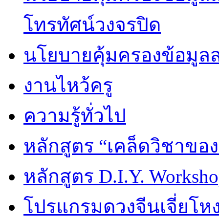
โทรทัศน์วงจรปิด
นโยบายคุ้มครองข้อมูล
งานไหว้ครู
ความรู้ทั่วไป
หลักสูตร “เคล็ดวิชาขอ
หลักสูตร D.I.Y. Worksho
โปรแกรมดวงจีนเจี่ยโหงว