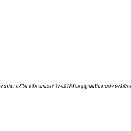
้ำ ดัดแปลง แก้ไข หรือ เผยแพร่ โดยมิได้รับอนุญาตเป็นลายลักษณ์อ