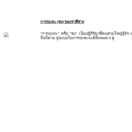
การปะทะ (ชง) ของราศีล่าง
“การปะทะ” หรือ “ชง” เป็นปฎิกิริยาที่คนส่วนใหญ่รู้จัก 
จีนก็ตาม รูปแบบในการปะทะจะมีทั้งหมด 6 คู่