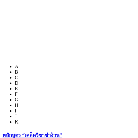
A
B
C
D
E
F
G
H
I
J
K
หลักสูตร “เคล็ดวิชาซำง้วน”