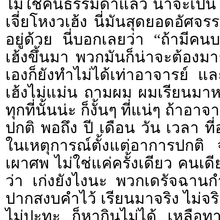
ไม่ใช่คนธรรมดาแล้ว น่าจะเป็
เจี่ยโหงวเฮ้ง นี่มันสุดยอดอัศจร
อยู่ด้วย นี่บอกเลยว่า “ถ้ามีคน
เฮ้งขึ้นมา พวกมันก็น่าจะต้อง
เองก็ยังทำไม่ได้เท่าอาจารย์ แ
เฮ้งไม่แม่น ถามผม ผมเรียนมาห
ทุกที่นั้นน่ะ ก็งั้นๆ ที่แน่ๆ ถ้าอ
ปกติ พอถึง ปี เดือน วัน เวลา ที
ในเหตุการณ์ตั้งแต่อาการปกติ 
เผาศพ ไม่ใช่แค่ครั้งเดียว คนเดี
ว่า เก่งยังไงนะ พวกเดรัจฉาน
ปากสงบคำไว้ เรียนมาจริง ไม่จริงนี
ไม่ปะทะ ก็หากินไม่ได้ เหลือทางร