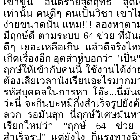
เข้าขั้น อันตรายสุดฤทธิ์ ส
เท่านั้น คนดีๆ คนเป็นวิชา เขาไ
ง่ายขนาดนั้น แหม!!! ลองหาตามแบ
มีฤกษ์ดี ตามระบบ 64 ข่วย ที่มัน
ดีๆ เยอะเหลือเกิน แล้วดีจริงไ
เกิดเรื่องอีก อุตส่าห์บอกว่า "เป็น
ฤกษ์ให้เข้ากับคนนี้ ใช้งานได้ง่
ต้องเสียเวลานั่งเรียนอะไรมากมา
รหัสบุคคลในการหา โอ๊ะ...นี่มันฤ
ว่ะนี่ จะกินบะหมี่กึ่งสำเร็จรูปย
ลวก รอมันสุก นี่ฤกษ์วิเศษมันหาง
เรียกใหม่ว่า "ฤกษ์ 64 ข่วย สุ
สำเร็จรูป" แต่ยังไง ก็แรงทางฉิ