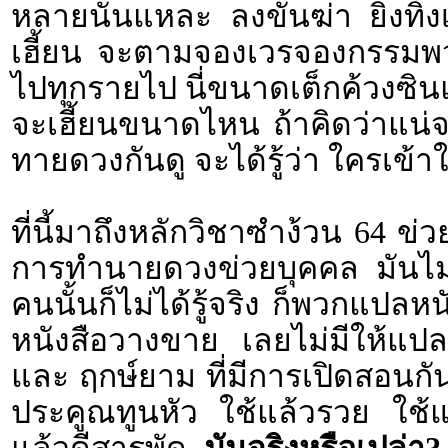
หลายนั่นแหละ ลงขันฆ่า ยิงทิ้งเ
เฮี้ยน จะตามจองเวรจองกรรมพ
ไปทุกรายไป นี่ขนาดเต็กค้วงซินแ
จะเฮี้ยนขนาดไหน ถ้าคิดว่าแน่จริ
ทายดวงกันดู จะได้รู้ว่า ใครเข้าใ
ที่นี้มาถึงหลักวิชาซำง้วน 64 ข่
การทำนายดวงข่วยบุคคล มันไม่มีป
คนนั้นก็ไม่ได้รู้จริง ก็พวกแปลห
หนังสือวางขาย เลยไม่มีให้แป
และ ฤกษ์ยาม ที่มีการเปิดสอนกันโ
ประคูณทูนหัว ใช้แล้วรวย ใช้แล้