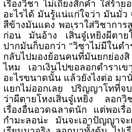
เรื่องวิชา ไม่เถียงสักคำ ใส่ร้
อะไรได้ มันรู้แน่แก่ใจว่า มันมั
สีข้างมันแดง พอเราใส่วิชาการสู
ก่อน มันอ้าง เสิ่นจู๋เหยิงผีตา
ปากมันก็บอกว่า "วิชาไม่มีใน
กลับไปมองย้อนคนที่มันยกย่องสิ ไ
ไหม เอาเงินไปขอลอกตำราเขาม
อะไรขนาดนั้น แล้วยังไงต่อ มานั่
แยกไม่ออกเลย ปริญญาโทที่จบ
ว่าผีตายโหงเสิ่นจู๋เหยิง ลอก
เรื่องอื่นอวดฉลาดนัก แต่พอเรื
กำมะลอน่ะ มันจะเอาปัญญาจะเอ
เรียนมาจริง ลอกมาทั้งดุ้น ไปเร