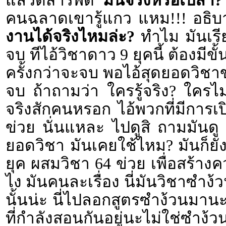
แล้วดีสารพัด
มันจริงหรือเปล่า?
คนฉลาดเขารู้แกว แหม!!! อธิบา
งานได้จริงไหมล่ะ?
ทำไม มันเรีย
จบ ทีไอ้วิชาดาว 9 ยุคนี้ ต้องมีขั
ครั้งกว่าจะจบ พอไอ้สุดยอดวิชาข่
จบ ถ้าถามว่า ใครรู้จริง? ใครไม่
จริงสักคนหรอก ไอ้พวกที่มีการเป
ข่วย นั่นแหละ ไปดูสิ ถามมันดู 
ยอดวิชา มันเคยใช้ไหม? มันก็ยัง
ยุค ผสมวิชา 64 ข่วย เพื่อสร้างค
ไง มันคนละเรื่อง นี่มันวิชาซำง้วน ถ
นั้นน่ะ นี่ไปลอกสูตรซำง้วนมานะ 
ที่กำลังสอนกันอยู่นะไม่ใช่ซ