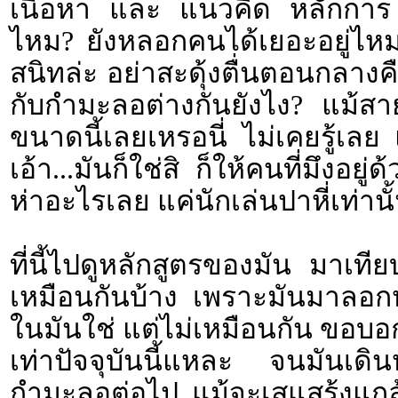
เนื้อหา และ แนวคิด หลักการ เ
ไหม? ยังหลอกคนได้เยอะอยู่ไหม
สนิทล่ะ อย่าสะดุ้งตื่นตอนกลางคืน
กับกำมะลอต่างกันยังไง? แม้สายที
ขนาดนี้เลยเหรอนี่ ไม่เคยรู้เลย แล
เอ้า...มันก็ใช่สิ ก็ให้คนที่มึงอยู่ด
ห่าอะไรเลย แค่นักเล่นปาหี่เท่านั
ที่นี้ไปดูหลักสูตรของมัน มาเที
เหมือนกันบ้าง เพราะมันมาลอกหลั
ในมันใช่ แต่ไม่เหมือนกัน ขอบอก
เท่าปัจจุบันนี้แหละ จนมันเด
กำมะลอต่อไป แม้จะเสแสร้งแกล