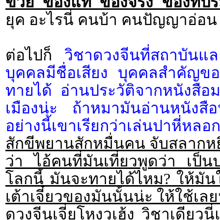
ข่วย ของแท้ ของจริง ของที่ปร
ยุค อะไรนี่ คนบ้า คนปัญญาอ่อน พ
ต่อไปก็
วิชาดวงจีนที่สถาบัน
บุคคลมีชื่อเสียง บุคคลสำคัญ
ทายได้ อ่านประวัติจากหนังสือ
เมืองน่ะ ถ้าหมามันอ่านหนังสื
อย่างนี้เขาเรียกว่าเล่นปาหี่หล
สักขีพยานสักหมื่นคน จับสลากห
ว่า ไอ้คนที่มันเที่ยวพูดว่า เป
โลกนี้ มันจะทายได้ไหม? ให้มันใช้ส
เต้าเจี๋ยวของมันนั้นน่ะ ให้ใช้เ
ดวงจีนเจี่ยโหงวเฮ้ง วิชาเดียว