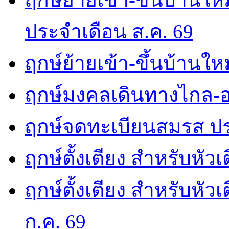
ประจำเดือน ส.ค. 69
ฤกษ์ย้ายเข้า-ขึ้นบ้านให
ฤกษ์มงคลเดินทางไกล-อ
ฤกษ์จดทะเบียนสมรส ปร
ฤกษ์ตั้งเตียง สำหรับหัว
ฤกษ์ตั้งเตียง สำหรับหั
ก.ค. 69