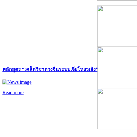
หลักสูตร “เคล็ดวิชาดวงจีนระบบเจี่ยโหงวเฮ้ง”
Read more