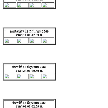
พฤหัสบดีที่ 11 มิถุนายน 2569
เวลา 11.00-12.59 น.
จันทร์ที่ 15 มิถุนายน 2569
เวลา 23.00-00.59 น.
จันทร์ที่ 15 มิถุนายน 2569
เวลา 01.00-02.59 น.