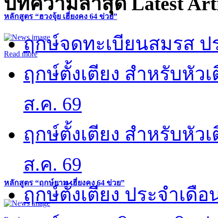
บทความล่าสุด
Latest Art
หลักสูตร “ฮวงจุ้ย เฮี่ยงคง 64 ข่วย”
ฤกษ์จดทะเบียนสมรส ปร
Read more
ฤกษ์ตั้งเตียง สำหรับหั
ส.ค. 69
ฤกษ์ตั้งเตียง สำหรับหั
ส.ค. 69
หลักสูตร “ฤกษ์ยาม เฮี่ยงคง 64 ข่วย”
ฤกษ์ตั้งเตียง ประจำเดือ