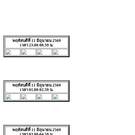
พฤหัสบดีที่ 11 มิถุนายน 2569
เวลา 23.00-00.59 น.
พฤหัสบดีที่ 11 มิถุนายน 2569
เวลา 01.00-02.59 น.
พฤหัสบดีที่ 11 มิถุนายน 2569
เวลา 03.00-04.59 น.