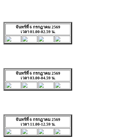
จันทร์ที่ 6 กรกฎาคม 2569
เวลา 01.00-02.59 น.
จันทร์ที่ 6 กรกฎาคม 2569
เวลา 03.00-04.59 น.
จันทร์ที่ 6 กรกฎาคม 2569
เวลา 11.00-12.59 น.