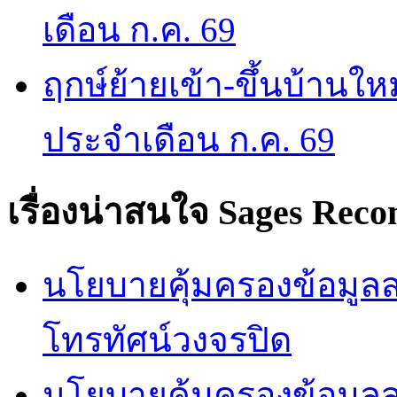
เดือน ก.ค. 69
ฤกษ์ย้ายเข้า-ขึ้นบ้านให
ประจำเดือน ก.ค. 69
เรื่องน่าสนใจ
Sages Rec
นโยบายคุ้มครองข้อมูลส่
โทรทัศน์วงจรปิด
นโยบายคุ้มครองข้อมูล