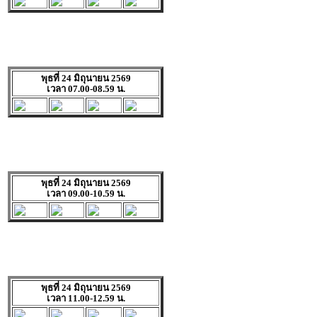
พุธที่ 24 มิถุนายน 2569
เวลา 07.00-08.59 น.
พุธที่ 24 มิถุนายน 2569
เวลา 09.00-10.59 น.
พุธที่ 24 มิถุนายน 2569
เวลา 11.00-12.59 น.