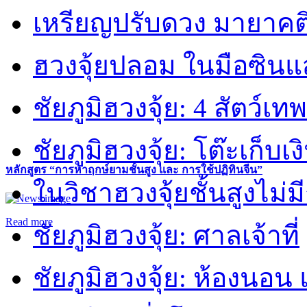
เหรียญปรับดวง มายาคต
ฮวงจุ้ยปลอม ในมือซิน
ชัยภูมิฮวงจุ้ย: 4 สัตว์เทพ
ชัยภูมิฮวงจุ้ย: โต๊ะเก็บเงิ
หลักสูตร “การหาฤกษ์ยามชั้นสูง และ การใช้ปฏิทินจีน”
ในวิชาฮวงจุ้ยชั้นสูงไม่ม
Read more
ชัยภูมิฮวงจุ้ย: ศาลเจ้าที่
ชัยภูมิฮวงจุ้ย: ห้องนอน 