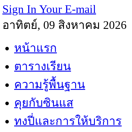
Sign In Your E-mail
อาทิตย์, 09 สิงหาคม 2026
หน้าแรก
ตารางเรียน
ความรู้พื้นฐาน
คุยกับซินแส
ทงปี่และการให้บริการ