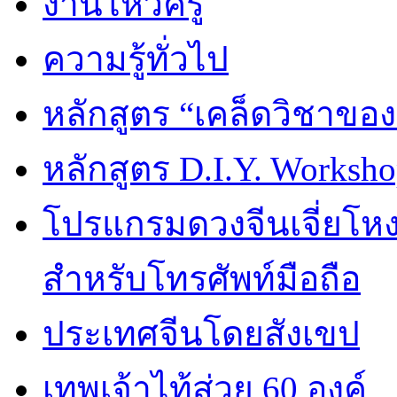
งานไหว้ครู
ความรู้ทั่วไป
หลักสูตร “เคล็ดวิชาขอ
หลักสูตร D.I.Y. Worksho
โปรแกรมดวงจีนเจี่ยโหงว
สำหรับโทรศัพท์มือถือ
ประเทศจีนโดยสังเขป
เทพเจ้าไท้ส่วย 60 องค์