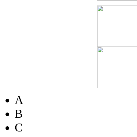
A
B
C