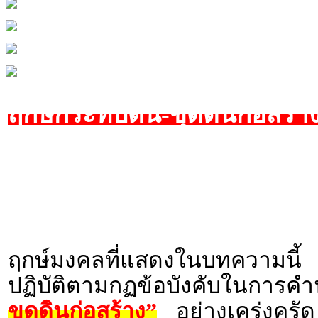
ฤกษ์กระทบดิน-ขุดดินก่อสร้
ฤกษ์มงคลที่แสดงในบทความนี้ 
ปฏิบัติตามกฏข้อบังคับในก
ขุดดินก่อสร้าง”
อย่างเคร่งครัด