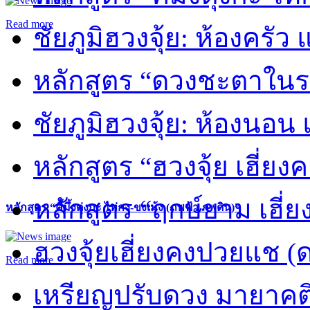
Read more
ชัยภูมิฮวงจุ้ย: ห้องครัว
หลักสูตร “ดวงชะตาในร
ชัยภูมิฮวงจุ้ย: ห้องนอน 
หลักสูตร “ฮวงจุ้ย เฮี่ยง
หลักสูตร “ฤกษ์ยาม เฮี่ย
หลักสูตร “คี้มึ้งตุ่งกะ ไท่กง-ขงเม้ง (ภพฟ้า ภพดิน)”
ฮวงจุ้ยเฮี่ยงคงปวยแช (
Read more
เหรียญปรับดวง มายาคต