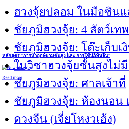
ฮวงจุ้ยปลอม ในมือซิน
ชัยภูมิฮวงจุ้ย: 4 สัตว์เทพ
ชัยภูมิฮวงจุ้ย: โต๊ะเก็บเงิ
หลักสูตร “การหาฤกษ์ยามชั้นสูง และ การใช้ปฏิทินจีน”
ในวิชาฮวงจุ้ยชั้นสูงไม่ม
Read more
ชัยภูมิฮวงจุ้ย: ศาลเจ้าที่
ชัยภูมิฮวงจุ้ย: ห้องนอน 
ดวงจีน (เจี่ยโหงวเฮ้ง)