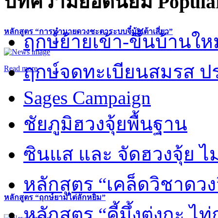
บทความยอดนิยม
Popular
หลักสูตร “การทำนายดวงชะตาระบบจี๋มุ้ยเต้าเสี่ยว”
ฤกษ์ย้ายเข้า-ขึ้นบ้านให
ฤกษ์จดทะเบียนสมรส ปร
Read more
Sages Campaign
ชัยภูมิฮวงจุ้ยพื้นฐาน
ซินแส และ จัดฮวงจุ้ย ไม่
หลักสูตร “เคล็ดวิชาดวง
หลักสูตร “ฤกษ์ยามไต่ลักหยิ่ม”
หลักสูตร “คี้มึ้งตุ่งกะ ไ