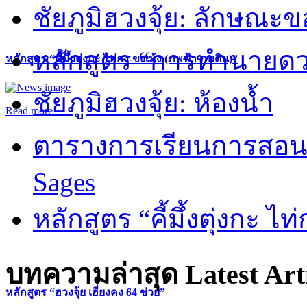
ชัยภูมิฮวงจุ้ย: ลักษณะขอ
หลักสูตร “การทำนายดวงช
หลักสูตร “คี้มึ้งตุ่งกะ ไท่กง-ขงเม้ง (ภพฟ้า ภพดิน)”
ชัยภูมิฮวงจุ้ย: ห้องน้ำ
Read more
ตารางการเรียนการสอน 
Sages
หลักสูตร “คี้มึ้งตุ่งกะ ไ
บทความล่าสุด
Latest Art
หลักสูตร “ฮวงจุ้ย เฮี่ยงคง 64 ข่วย”