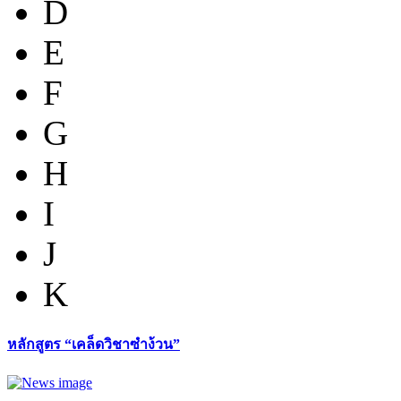
D
E
F
G
H
I
J
K
หลักสูตร “เคล็ดวิชาซำง้วน”