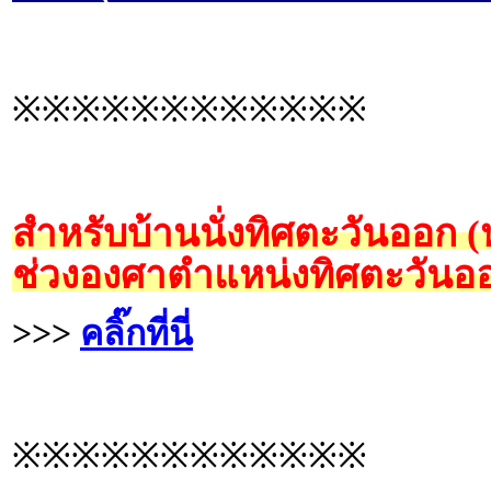
※※※※※※※※※※※※
สำหรับบ้านนั่งทิศตะวันออก 
ช่วงองศาตำแหน่งทิศตะวันออ
>>>
คลิ๊กที่นี่
※※※※※※※※※※※※