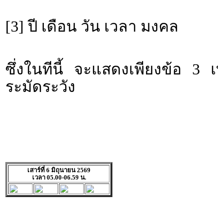
[3] ปี เดือน วัน เวลา มงคล
ซึ่งในทีนี้ จะแสดงเพียงข้อ 3 
ระมัดระวัง
เสาร์ที่ 6 มิถุนายน 2569
เวลา 05.00-06.59 น.