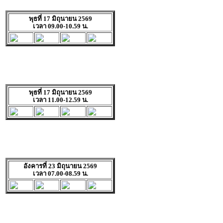
พุธที่ 17 มิถุนายน 2569
เวลา 09.00-10.59 น.
พุธที่ 17 มิถุนายน 2569
เวลา 11.00-12.59 น.
อังคารที่ 23 มิถุนายน 2569
เวลา 07.00-08.59 น.