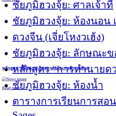
ชัยภูมิฮวงจุ้ย: ศาลเจ้าที่
ชัยภูมิฮวงจุ้ย: ห้องนอน 
ดวงจีน (เจี่ยโหงวเฮ้ง)
ชัยภูมิฮวงจุ้ย: ลักษณะขอ
หลักสูตร “การทำนายดวงช
หลักสูตร “คี้มึ้งตุ่งกะ ไท่กง-ขงเม้ง (ภพฟ้า ภพดิน)”
ชัยภูมิฮวงจุ้ย: ห้องน้ำ
Read more
ตารางการเรียนการสอน 
Sages