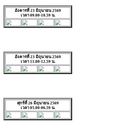
อังคารที่ 23 มิถุนายน 2569
เวลา 09.00-10.59 น.
อังคารที่ 23 มิถุนายน 2569
เวลา 11.00-12.59 น.
ศุกร์ที่ 26 มิถุนายน 2569
เวลา 05.00-06.59 น.