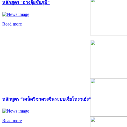
หลักสูตร “ฮวงจุ้ยชัยภูมิ”
Read more
หลักสูตร “เคล็ดวิชาดวงจีนระบบเจี่ยโหงวเฮ้ง”
Read more