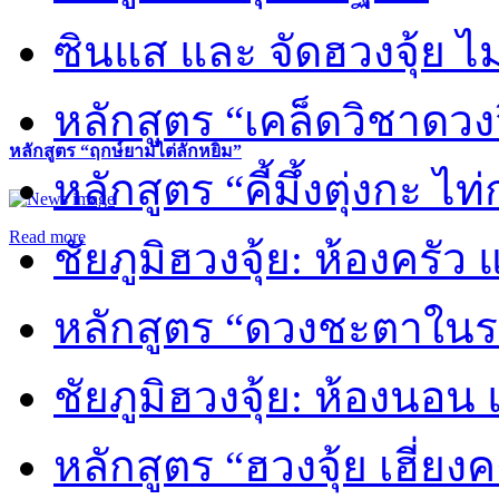
ซินแส และ จัดฮวงจุ้ย ไม่
หลักสูตร “เคล็ดวิชาดวง
หลักสูตร “ฤกษ์ยามไต่ลักหยิ่ม”
หลักสูตร “คี้มึ้งตุ่งกะ ไ
Read more
ชัยภูมิฮวงจุ้ย: ห้องครัว
หลักสูตร “ดวงชะตาในร
ชัยภูมิฮวงจุ้ย: ห้องนอน 
หลักสูตร “ฮวงจุ้ย เฮี่ยง