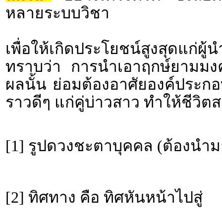
หลายระบบวิชา
เพื่อให้เกิดประโยชน์สูงสุดแก่ผ
ทราบว่า การนำเอาฤกษ์ยามมงคล
ผลนั้น ย่อมต้องอาศัยองค์ประกอบ 
ราวดีๆ แก่คู่บ่าวสาว ทำให้ชีวิต
[1] รูปดวงชะตาบุคคล (ต้องนำม
[2] ทิศทาง คือ ทิศหันหน้าไปสู่