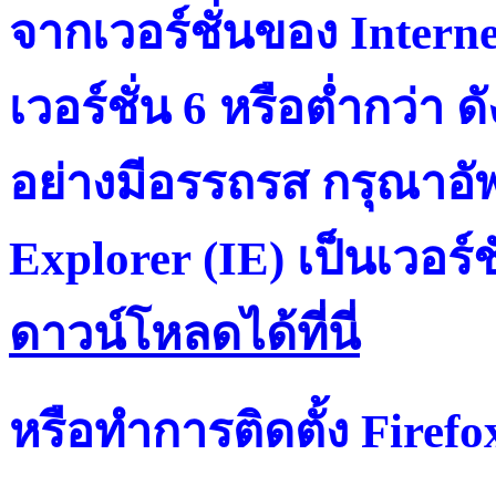
จากเวอร์ชั่นของ Intern
เวอร์ชั่น 6 หรือต่ำกว่า ดั
อย่างมีอรรถรส กรุณาอัพ
Explorer (IE) เป็นเวอร์ช
ดาวน์โหลดได้ที่น
หรือทำการติดตั้ง Firef