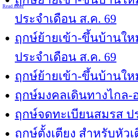
Read more
ประจำเดือน ส.ค. 69
ฤกษ์ย้ายเข้า-ขึ้นบ้านให
ประจำเดือน ส.ค. 69
ฤกษ์ย้ายเข้า-ขึ้นบ้านให
ฤกษ์มงคลเดินทางไกล-อ
ฤกษ์จดทะเบียนสมรส ปร
ฤกษ์ตั้งเตียง สำหรับหัว