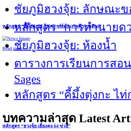
ชัยภูมิฮวงจุ้ย: ลักษณะขอ
หลักสูตร “การทำนายดวงช
หลักสูตร “คี้มึ้งตุ่งกะ ไท่กง-ขงเม้ง (ภพฟ้า ภพดิน)”
ชัยภูมิฮวงจุ้ย: ห้องน้ำ
Read more
ตารางการเรียนการสอน 
Sages
หลักสูตร “คี้มึ้งตุ่งกะ ไ
บทความล่าสุด
Latest Art
หลักสูตร “ฮวงจุ้ย เฮี่ยงคง 64 ข่วย”