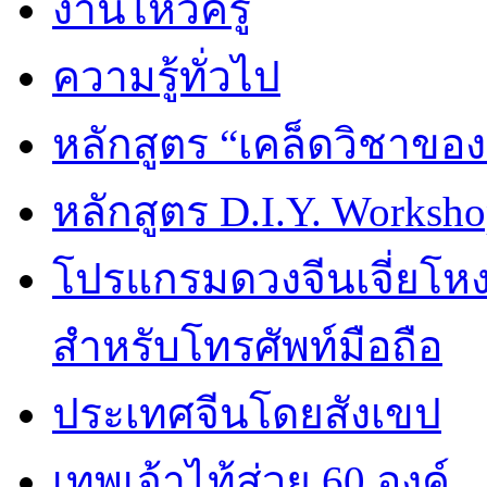
งานไหว้ครู
ความรู้ทั่วไป
หลักสูตร “เคล็ดวิชาขอ
หลักสูตร D.I.Y. Worksho
โปรแกรมดวงจีนเจี่ยโหงว
สำหรับโทรศัพท์มือถือ
ประเทศจีนโดยสังเขป
เทพเจ้าไท้ส่วย 60 องค์