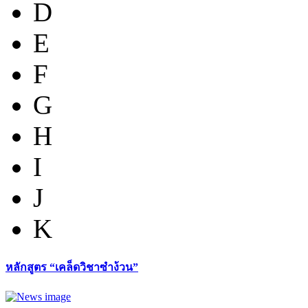
D
E
F
G
H
I
J
K
หลักสูตร “เคล็ดวิชาซำง้วน”