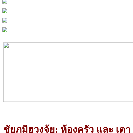
ชัยภูมิฮวงจุ้ย: ห้องครัว และ เตา