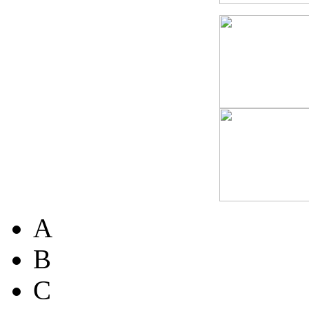
A
B
C