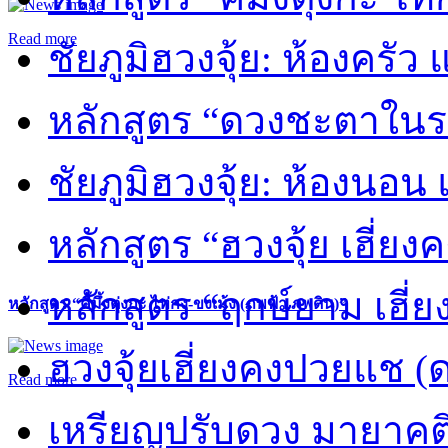
Read more
ชัยภูมิฮวงจุ้ย: ห้องครัว
หลักสูตร “ดวงชะตาในร
ชัยภูมิฮวงจุ้ย: ห้องนอน 
หลักสูตร “ฮวงจุ้ย เฮี่ยง
หลักสูตร “ฤกษ์ยาม เฮี่ย
หลักสูตร “คี้มึ้งตุ่งกะ ไท่กง-ขงเม้ง (ภพฟ้า ภพดิน)”
ฮวงจุ้ยเฮี่ยงคงปวยแช (
Read more
เหรียญปรับดวง มายาคต