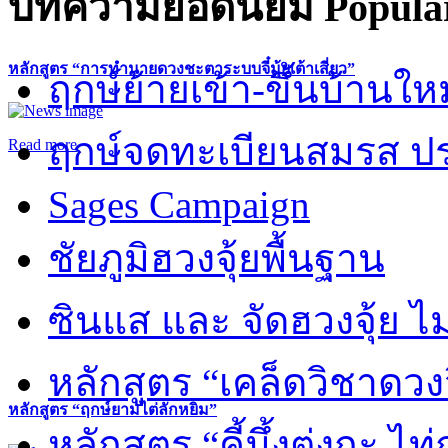
บทความยอดนิยม
Popular
หลักสูตร “การทำนายดวงชะตาระบบจี๋มุ้ยเต้าเสี่ยว”
ฤกษ์ย้ายเข้า-ขึ้นบ้านให
ฤกษ์จดทะเบียนสมรส ปร
Read more
Sages Campaign
ชัยภูมิฮวงจุ้ยพื้นฐาน
ซินแส และ จัดฮวงจุ้ย ไม่
หลักสูตร “เคล็ดวิชาดวง
หลักสูตร “ฤกษ์ยามไต่ลักหยิ่ม”
หลักสูตร “คี้มึ้งตุ่งกะ ไ