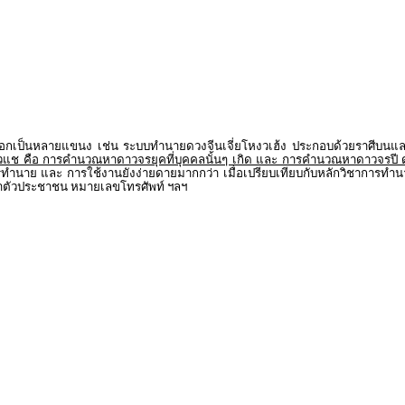
เป็นหลายแขนง เช่น ระบบทำนายดวงจีนเจี่ยโหงวเฮ้ง ประกอบด้วยราศีบนและร
แช คือ การคำนวณหาดาวจรยุคที่บุคคลนั้นๆ เกิด และ การคำนวณหาดาวจรปี
 การทำนาย และ การใช้งานยังง่ายดายมากกว่า เมื่อเปรียบเทียบกับหลักวิชากา
ะจำตัวประชาชน หมายเลขโทรศัพท์ ฯลฯ