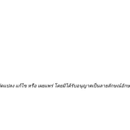
้ำ ดัดแปลง แก้ไข หรือ เผยแพร่ โดยมิได้รับอนุญาตเป็นลายลักษณ์อ