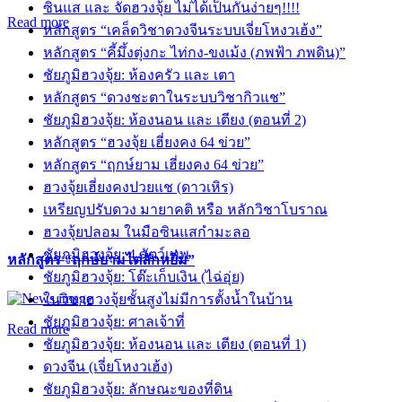
ซินแส และ จัดฮวงจุ้ย ไม่ได้เป็นกันง่ายๆ!!!!
Read more
หลักสูตร “เคล็ดวิชาดวงจีนระบบเจี่ยโหงวเฮ้ง”
หลักสูตร “คี้มึ้งตุ่งกะ ไท่กง-ขงเม้ง (ภพฟ้า ภพดิน)”
ชัยภูมิฮวงจุ้ย: ห้องครัว และ เตา
หลักสูตร “ดวงชะตาในระบบวิชากิวแช”
ชัยภูมิฮวงจุ้ย: ห้องนอน และ เตียง (ตอนที่ 2)
หลักสูตร “ฮวงจุ้ย เฮี่ยงคง 64 ข่วย”
หลักสูตร “ฤกษ์ยาม เฮี่ยงคง 64 ข่วย”
ฮวงจุ้ยเฮี่ยงคงปวยแช (ดาวเหิร)
เหรียญปรับดวง มายาคติ หรือ หลักวิชาโบราณ
ฮวงจุ้ยปลอม ในมือซินแสกำมะลอ
ชัยภูมิฮวงจุ้ย: 4 สัตว์เทพ
หลักสูตร “ฤกษ์ยามไต่ลักหยิ่ม”
ชัยภูมิฮวงจุ้ย: โต๊ะเก็บเงิน (ไฉ่อุ่ย)
ในวิชาฮวงจุ้ยชั้นสูงไม่มีการตั้งน้ำในบ้าน
ชัยภูมิฮวงจุ้ย: ศาลเจ้าที่
Read more
ชัยภูมิฮวงจุ้ย: ห้องนอน และ เตียง (ตอนที่ 1)
ดวงจีน (เจี่ยโหงวเฮ้ง)
ชัยภูมิฮวงจุ้ย: ลักษณะของที่ดิน