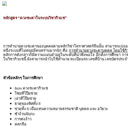
หลักสูตร “ดวงชะตาในระบบวิชากิวแช”
การทำนายดวงชะตาของบุคคลตามหลักวิชาโหราศาสตร์จีนนั้น สามารถแบ่งออก
หนึ่งระบบที่ไม่ค่อยมีคนทราบมากนัก คือ
การทำนายดวงชะตาบุคคล โดยใช้กิว
หลักการดังกล่าวก็มีความแม่นยำอยู่ในระดับที่น่าพึงพอใจ อีกทั้งการศึกษา
ในวิชากิวแชนี้ ยังสามารถนำไปใช้ทำนาย ทะเบียนรถ เลขที่บ้าน เลขบัตรปร
หัวข้อหลักๆ ในการศึกษา
Intro ดวงชะตากิวแช
โซยทีโป๊ยข่วย
เอ่าทีโป๊ยข่วย
ธาตุของทิศทั้ง 8
ข่วยทั้ง 8 เมื่อแทนความหมายธรรมชาติ บุคคล และ อวัยวะ
ซำง้วนนับกะ
การต่งง้าว
หลกจือ