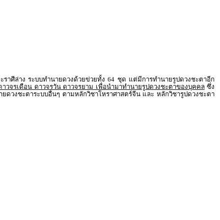
าศีล่าง ระบบทำนายดวงด้วยข่วยทั้ง 64 ชุด แต่มีการทำนายรูปดวงชะตาอีก
 ดาวจรเดือน ดาวจรวัน ดาวจรยาม เพื่อนำมาทำนายรูปดวงชะตาของบุคคล
ซึ่ง
รทำนายดวงชะตาระบบอื่นๆ ตามหลักวิชาโหราศาสตร์จีน และ หลักวิชารูปดวงชะตา