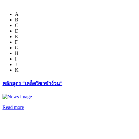
A
B
C
D
E
F
G
H
I
J
K
หลักสูตร “เคล็ดวิชาซำง้วน”
Read more