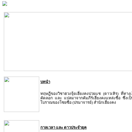
บทนำ
ทฤษฎีของวิชาฮวงจุ้ยเฮี่ยงคงปวยแช (ดาวเหิร) ที่ทางเ
คัดลอก และ แปลมาจากคัมภีร์เฮี่ยงคงแหล่ะซื่อ ซึ่งเป็น
โบราณของโซยซือ (ปรมาจารย์) สำนักเฮี่ยงคง
กาลเวลา และ ดาวประจำยุค