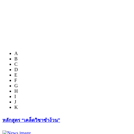
A
B
C
D
E
F
G
H
I
J
K
หลักสูตร “เคล็ดวิชาซำง้วน”