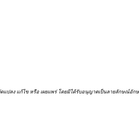
้ำ ดัดแปลง แก้ไข หรือ เผยแพร่ โดยมิได้รับอนุญาตเป็นลายลักษณ์อ