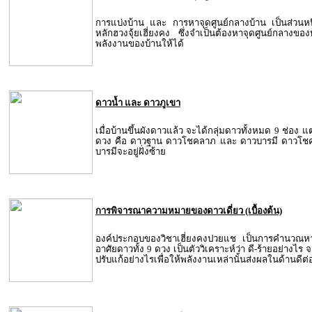
การแบ่งบ้าน และ การหาจุดศูนย์กลางบ้าน เป็นส่วนห
หลักฮวงจุ้ยเฮี่ยงคง
ซึ่งจำเป็นต้องหาจุดศูนย์กลางขอ
พลังงานของบ้านให้ได้
ดาวน้ำ และ ดาวภูเขา
เมื่อบ้านขึ้นผังดาวแล้ว จะได้กลุ่มดาวทั้งหมด 9 ช่อง 
ดวง คือ ดาวฐาน ดาวโชคลาภ และ ดาวบารมี ดาวโชคล
บารมีจะอยู่ฝั่งซ้าย
การพิจารณาความหมายของดาวเดี่ยว (เบื้องต้น)
องค์ประกอบของวิชาเฮี่ยงคงปวยแช เป็นการคำนวณห
อาศัยดาวทั้ง 9 ดวง เป็นตัววิเคราะห์ว่า ดี-ร้ายอย่างไร
ปรับแก้อย่างไรเพื่อให้พลังงานเหล่านั้นส่งผลในด้านดีต่อท