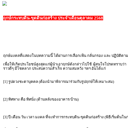
ฤกษ์กระทบดิน-ขุดดินก่อสร้าง ประจำเดือนตุลาคม 2568
ฤกษ์มงคลที่แสดงในบทความนี้ ได้ผ่านการเลือกเฟ้น กลั่นกรอง และ ปฏิบัต
เพื่อให้เกิดประโยชน์สูงสุดแก่ผู้นำเอาฤกษ์ดังกล่าวไปใช้ ผู้สนใจโปรดทราบว่
ราวดีๆ มีโชคลาภ ประสบความสำเร็จ ความสมหวัง ฯลฯ อันได้แก่
[1] รูปดวงชะตาบุคคล (ต้องนำมาพิจารณาร่วมกับรูปฤกษ์ให้เหมาะสม)
[2] ทิศทาง คือ ทิศนั่ง (ด้านหลังของอาคาร/บ้าน)
[3] ปี เดือน วัน เวลา มงคล ที่จะทำการกระทบดิน-ขุดดินก่อสร้าง (พิธีเริ่มต้นใ