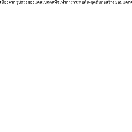
 เนื่องจาก รูปดวงของแต่ละบุคคลที่จะทำการกระทบดิน-ขุดดินก่อสร้าง ย่อมแตกต่า