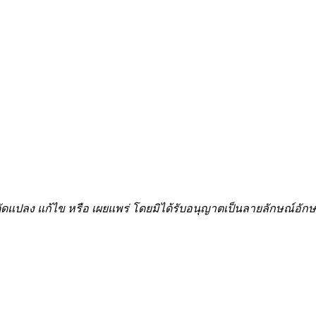
้ำ ดัดแปลง แก้ไข หรือ เผยแพร่ โดยมิได้รับอนุญาตเป็นลายลักษณ์อ