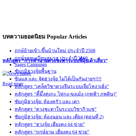
บทความยอดนิยม
Popular Articles
ฤกษ์ย้ายเข้า-ขึ้นบ้านใหม่ ประจำปี 2568
ฤกษ์จดทะเบียนสมรส ประจำปี 2568
หลักสูตร “การทำนายดวงชะตาระบบจี๋มุ้ยเต้าเสี่ยว”
Sages Campaign
ชัยภูมิฮวงจุ้ยพื้นฐาน
ซินแส และ จัดฮวงจุ้ย ไม่ได้เป็นกันง่ายๆ!!!!
Read more
หลักสูตร “เคล็ดวิชาดวงจีนระบบเจี่ยโหงวเฮ้ง”
หลักสูตร “คี้มึ้งตุ่งกะ ไท่กง-ขงเม้ง (ภพฟ้า ภพดิน)”
ชัยภูมิฮวงจุ้ย: ห้องครัว และ เตา
หลักสูตร “ดวงชะตาในระบบวิชากิวแช”
ชัยภูมิฮวงจุ้ย: ห้องนอน และ เตียง (ตอนที่ 2)
หลักสูตร “ฮวงจุ้ย เฮี่ยงคง 64 ข่วย”
หลักสูตร “ฤกษ์ยาม เฮี่ยงคง 64 ข่วย”