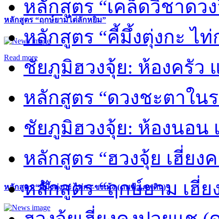
หลักสูตร “เคล็ดวิชาดวง
หลักสูตร “ฤกษ์ยามไต่ลักหยิ่ม”
หลักสูตร “คี้มึ้งตุ่งกะ ไ
Read more
ชัยภูมิฮวงจุ้ย: ห้องครัว
หลักสูตร “ดวงชะตาในร
ชัยภูมิฮวงจุ้ย: ห้องนอน 
หลักสูตร “ฮวงจุ้ย เฮี่ยง
หลักสูตร “ฤกษ์ยาม เฮี่ย
หลักสูตร “คี้มึ้งตุ่งกะ ไท่กง-ขงเม้ง (ภพฟ้า ภพดิน)”
ฮวงจุ้ยเฮี่ยงคงปวยแช (