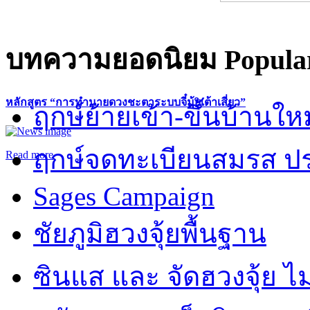
บทความยอดนิยม
Popular
หลักสูตร “การทำนายดวงชะตาระบบจี๋มุ้ยเต้าเสี่ยว”
ฤกษ์ย้ายเข้า-ขึ้นบ้านให
ฤกษ์จดทะเบียนสมรส ปร
Read more
Sages Campaign
ชัยภูมิฮวงจุ้ยพื้นฐาน
ซินแส และ จัดฮวงจุ้ย ไม่