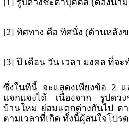
[1] รูปดวงชะตาบุคคล (ต้องนำม
[2] ทิศทาง คือ ทิศนั่ง (ด้านหลั
[3] ปี เดือน วัน เวลา มงคล ที่จ
ซึ่งในทีนี้ จะแสดงเพียงข้อ 2 
แจกแจงได้ เนื่องจาก รูปดวงขอ
บ้านใหม่ ย่อมแตกต่างกันไป ตา
ตามเวลาที่เกิด ทั้งนี้ผู้สนใจโ