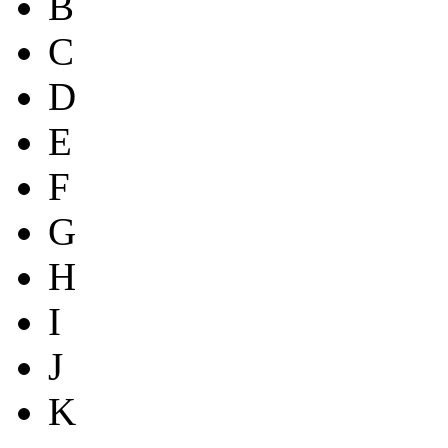
B
C
D
E
F
G
H
I
J
K