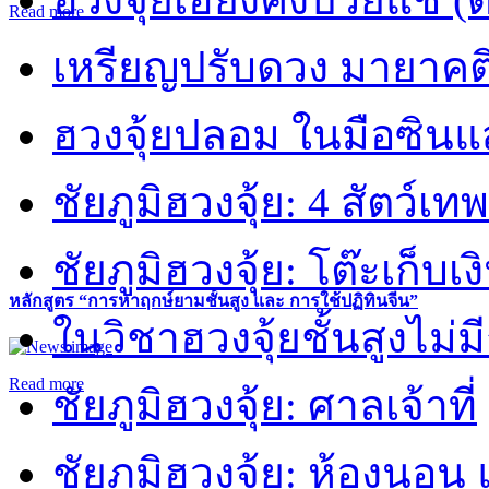
Read more
เหรียญปรับดวง มายาคต
ฮวงจุ้ยปลอม ในมือซิน
ชัยภูมิฮวงจุ้ย: 4 สัตว์เทพ
ชัยภูมิฮวงจุ้ย: โต๊ะเก็บเงิ
หลักสูตร “การหาฤกษ์ยามชั้นสูง และ การใช้ปฏิทินจีน”
ในวิชาฮวงจุ้ยชั้นสูงไม่ม
Read more
ชัยภูมิฮวงจุ้ย: ศาลเจ้าที่
ชัยภูมิฮวงจุ้ย: ห้องนอน 