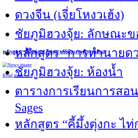
ดวงจีน (เจี่ยโหงวเฮ้ง)
ชัยภูมิฮวงจุ้ย: ลักษณะขอ
หลักสูตร “การทำนายดวงช
หลักสูตร “คี้มึ้งตุ่งกะ ไท่กง-ขงเม้ง (ภพฟ้า ภพดิน)”
ชัยภูมิฮวงจุ้ย: ห้องน้ำ
Read more
ตารางการเรียนการสอน 
Sages
หลักสูตร “คี้มึ้งตุ่งกะ ไ