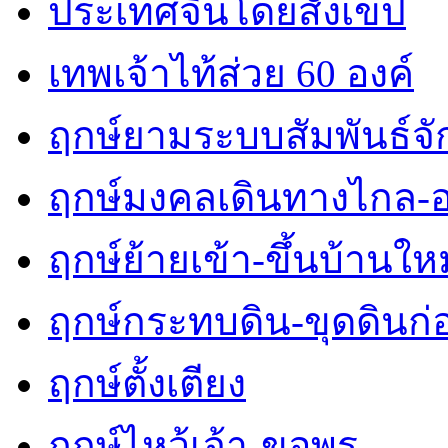
ประเทศจีนโดยสังเขป
เทพเจ้าไท้ส่วย 60 องค์
ฤกษ์ยามระบบสัมพันธ์จักร
ฤกษ์มงคลเดินทางไกล-
ฤกษ์ย้ายเข้า-ขึ้นบ้านใหม
ฤกษ์กระทบดิน-ขุดดินก่
ฤกษ์ตั้งเตียง
ฤกษ์ไหว้เจ้า-ขอพร