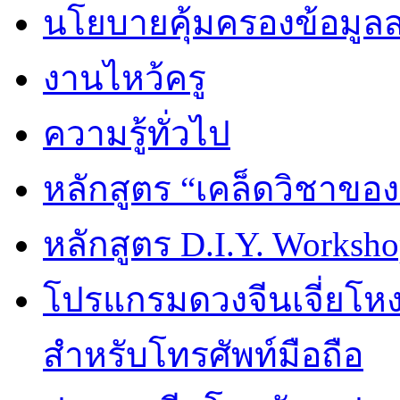
นโยบายคุ้มครองข้อมูล
งานไหว้ครู
ความรู้ทั่วไป
หลักสูตร “เคล็ดวิชาขอ
หลักสูตร D.I.Y. Worksho
โปรแกรมดวงจีนเจี่ยโหงว
สำหรับโทรศัพท์มือถือ