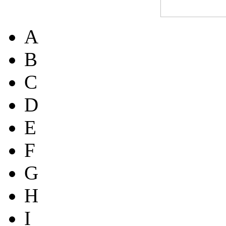
A
B
C
D
E
F
G
H
I