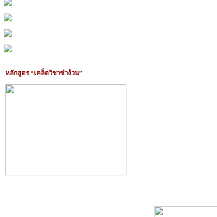
หลักสูตร “เคล็ดวิชาซำง้วน”