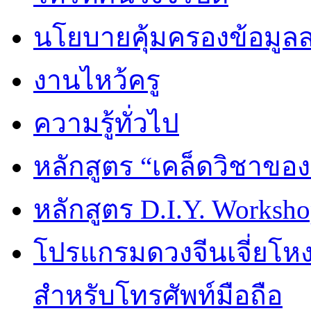
นโยบายคุ้มครองข้อมูล
งานไหว้ครู
ความรู้ทั่วไป
หลักสูตร “เคล็ดวิชาขอ
หลักสูตร D.I.Y. Worksho
โปรแกรมดวงจีนเจี่ยโหงว
สำหรับโทรศัพท์มือถือ