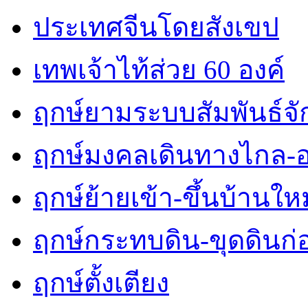
ประเทศจีนโดยสังเขป
เทพเจ้าไท้ส่วย 60 องค์
ฤกษ์ยามระบบสัมพันธ์จักร
ฤกษ์มงคลเดินทางไกล-
ฤกษ์ย้ายเข้า-ขึ้นบ้านใหม
ฤกษ์กระทบดิน-ขุดดินก่
ฤกษ์ตั้งเตียง