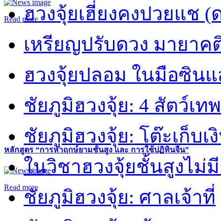
ฮวงจุ้ยเฮี่ยงคงปวยแช (
Read more
เหรียญปรับดวง มายาคต
ฮวงจุ้ยปลอม ในมือซิน
ชัยภูมิฮวงจุ้ย: 4 สัตว์เทพ
ชัยภูมิฮวงจุ้ย: โต๊ะเก็บเงิ
หลักสูตร “การหาฤกษ์ยามชั้นสูง และ การใช้ปฏิทินจีน”
ในวิชาฮวงจุ้ยชั้นสูงไม่ม
Read more
ชัยภูมิฮวงจุ้ย: ศาลเจ้าที่