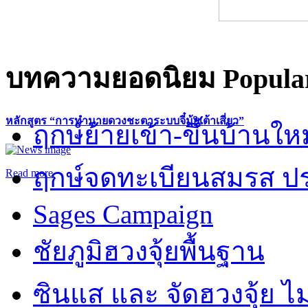
บทความยอดนิยม
Popular
หลักสูตร “การทำนายดวงชะตาระบบจี๋มุ้ยเต้าเสี่ยว”
ฤกษ์ย้ายเข้า-ขึ้นบ้านให
ฤกษ์จดทะเบียนสมรส ปร
Read more
Sages Campaign
ชัยภูมิฮวงจุ้ยพื้นฐาน
ซินแส และ จัดฮวงจุ้ย ไม่