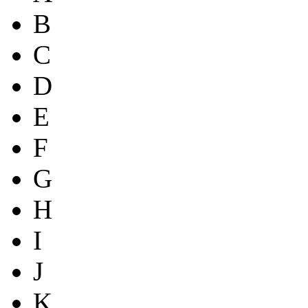
B
C
D
E
F
G
H
I
J
K