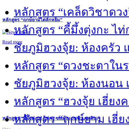
หลักสูตร “เคล็ดวิชาดวง
หลักสูตร “ฤกษ์ยามไต่ลักหยิ่ม”
หลักสูตร “คี้มึ้งตุ่งกะ ไ
Read more
ชัยภูมิฮวงจุ้ย: ห้องครัว
หลักสูตร “ดวงชะตาในร
ชัยภูมิฮวงจุ้ย: ห้องนอน 
หลักสูตร “ฮวงจุ้ย เฮี่ยง
หลักสูตร “ฤกษ์ยาม เฮี่ย
หลักสูตร “คี้มึ้งตุ่งกะ ไท่กง-ขงเม้ง (ภพฟ้า ภพดิน)”