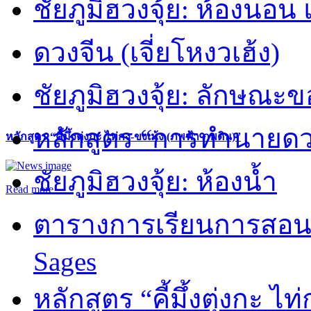
ชัยภูมิฮวงจุ้ย: ห้องนอน 
ดวงจีน (เจี่ยโหงวเฮ้ง)
ชัยภูมิฮวงจุ้ย: ลักษณะขอ
หลักสูตร “การทำนายดวงช
หลักสูตร “คี้มึ้งตุ่งกะ ไท่กง-ขงเม้ง (ภพฟ้า ภพดิน)”
ชัยภูมิฮวงจุ้ย: ห้องน้ำ
Read more
ตารางการเรียนการสอน 
Sages
หลักสูตร “คี้มึ้งตุ่งกะ ไ