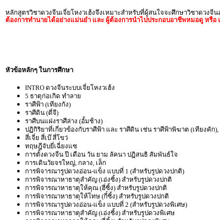
หลักสูตรวิชาดวงจีนเจี่ยโหงวเฮ้งจึงเหมาะสำหรับที่ผู้สนใจจะศึกษาวิชาดวงจี
ต้องการทำนายได้อย่างแม่นยำ และ ผู้ต้องการนำไปประกอบอาชีพหมอดู หรือ เ
หัวข้อหลักๆ ในการศึกษา
INTRO ดวงจีนระบบเจี่ยโหงวเฮ้ง
5 ธาตุก่อเกิด ทำลาย
ราศีฟ้า (เทียงกัง)
ราศีดิน (ตี่จี)
ราศีบนแฝงราศีล่าง (อั้มช้าง)
ปฏิกิริยาที่เกี่ยวข้องกับราศีฟ้า และ ราศีดิน เช่น ราศีฟ้าพิฆาต (เทียงคัก
สี่เจี่ย สี่เบ๊ สี่โขว่
ทฤษฎีจับยี่เฉี่ยงแซ
การตั้งดวงจีน ปี เดือน วัน ยาม ลัคนา ปฏิสนธิ สัมพันธ์ใจ
การเดินวัยจรใหญ่, กลาง, เล็ก
การพิจารณารูปดวงอ่อน-แข็ง แบบที่ 1 (สำหรับรูปดวงปกติ)
การพิจารณาหาธาตุสำคัญ (เอ่งซิ้ง) สำหรับรูปดวงปกติ
การพิจารณาหาธาตุให้คุณ (ฮี่ซิ้ง) สำหรับรูปดวงปกติ
การพิจารณาหาธาตุให้โทษ (กี๋ซิ้ง) สำหรับรูปดวงปกติ
การพิจารณารูปดวงอ่อน-แข็ง แบบที่ 2 (สำหรับรูปดวงพิเศษ)
การพิจารณาหาธาตุสำคัญ (เอ่งซิ้ง) สำหรับรูปดวงพิเศษ