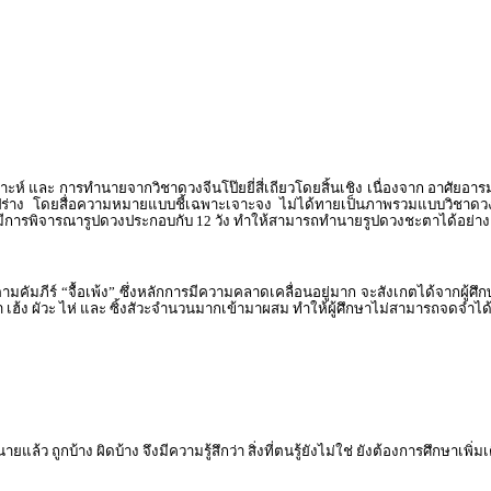
์ และ การทำนายจากวิชาดวงจีนโป๊ยยี่สี่เถียวโดยสิ้นเชิง เนื่องจาก อาศัยอาร
ง โดยสื่อความหมายแบบชี้เฉพาะเจาะจง ไม่ได้ทายเป็นภาพรวมแบบวิชาดวงจีนโป๊
ง ยังมีการพิจารณารูปดวงประกอบกับ 12 วัง ทำให้สามารถทำนายรูปดวงชะตาได้อย่าง
รตามคัมภีร์ “จื้อเพ้ง” ซึ่งหลักการมีความคลาดเคลื่อนอยู่มาก จะสังเกตได้จา
ยา เฮ้ง ผัวะ ไห่ และ ซิ้งสัวะจำนวนมากเข้ามาผสม ทำให้ผู้ศึกษาไม่สามารถจดจำได
ว ถูกบ้าง ผิดบ้าง จึงมีความรู้สึกว่า สิ่งที่ตนรู้ยังไม่ใช่ ยังต้องการศึกษาเพิ่