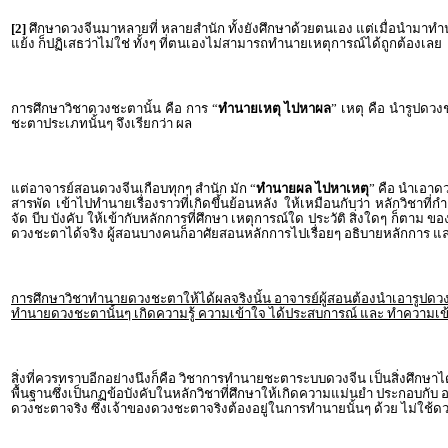
[2]
ศึกษาดวงจีนมาหลายที่ หลายสำนัก ทั้งยังศึกษาด้วยตนเอง แต่เมื่อนำมาทำนายแ
แย้ง ก็ปฏิเสธว่าไม่ใช่ ทั้งๆ ที่ตนเองไม่สามารถทำนายเหตุการณ์ได้ถูกต้องเลย
การศึกษาวิชาดวงชะตานั้น คือ การ “
ทำนายเหตุ ไปหาผล
” เหตุ คือ นำรูปดว
ชะตาประเภทนั้นๆ จึงเรียกว่า ผล
แต่อาจารย์สอนดวงจีนเกือบทุกๆ สำนัก มัก “
ทำนายผล ไปหาเหตุ
” คือ นำเอาด
สารพัด เข้าไปทำนายเรื่องราวที่เกิดขึ้นย้อนหลัง ให้เหมือนกับว่า หลักวิชา
จัด บีบ บังคับ ให้เข้ากับหลักการที่ศึกษา เหตุการณ์ใด ประวัติ สิ่งใดๆ ก็ต
ดวงชะตาได้จริง ผู้สอนบางคนก็อาศัยสอนหลักการไปเรื่อยๆ อธิบายหลักการ และ
การศึกษาวิชาทำนายดวงชะตาให้ได้ผลจริงนั้น อาจารย์ผู้สอนต้องนำเอารูปดวงชะต
ทำนายดวงชะตานั้นๆ เกิดความรู้ ความเข้าใจ ได้ประสบการณ์ และ ทำความเข้าใจไป
สิ่งที่ควรทราบอีกอย่างนึงก็คือ วิชาการทำนายชะตาระบบดวงจีน เป็นสิ่งศึกษา
พื้นฐานซึ่งเป็นกฏข้อบังคับในหลักวิชาที่ศึกษาให้เกิดความแม่นยำ ประกอบกับ อา
ดวงชะตาจริง ซึ่งเจ้าของดวงชะตาจริงต้องอยู่ในการทำนายนั้นๆ ด้วย ไม่ใช้ด