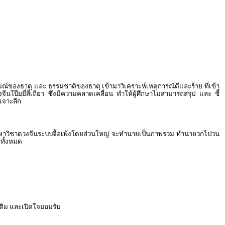
มณ์ของธาตุ และ ธรรมชาติของธาตุ เข้ามาวิเคราะห์เหตุการณ์ดีและร้าย ที่เข้า
ยยี่สี่เถียว ซึ่งมีความคลาดเคลื่อน ทำให้ผู้ศึกษาไม่สามารถสรุป และ ชี้
เจาะลึก
กผู้ศึกษาวิชาดวงจีนระบบจื้อเพ้งโดยส่วนใหญ่ จะทำนายเป็นภาพรวม ทำนายวกไปวน
้ทั้งหมด
มเติม และเปิดใจยอมรับ