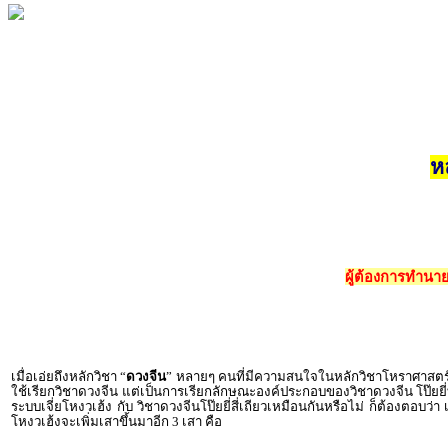
ห
ผู้ต้องการทำนา
เมื่อเอ่ยถึงหลักวิชา “
ดวงจีน
” หลายๆ คนที่มีความสนใจในหลักวิชาโหราศาสตร์จีน 
ใช้เรียกวิชาดวงจีน แต่เป็นการเรียกลักษณะองค์ประกอบของวิชาดวงจีน โป๊ยยี่ท
ระบบเจี่ยโหงวเฮ้ง กับ วิชาดวงจีนโป๊ยยี่สี่เถียวเหมือนกันหรือไม่ ก็ต้องต
โหงวเฮ้งจะเพิ่มเสาขึ้นมาอีก 3 เสา คือ