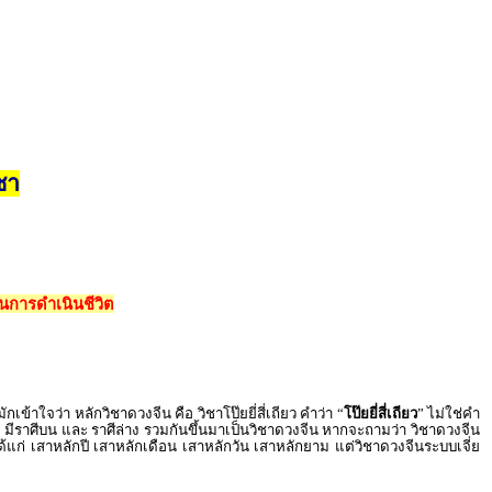
ชา
นการดำเนินชีวิต
าใจว่า หลักวิชาดวงจีน คือ วิชาโป๊ยยี่สี่เถียว คำว่า “
โป๊ยยี่สี่เถียว
” ไม่ใช่คำ
ม มีราศีบน และ ราศีล่าง รวมกันขึ้นมาเป็นวิชาดวงจีน หากจะถามว่า วิชาดวงจีน
้แก่ เสาหลักปี เสาหลักเดือน เสาหลักวัน เสาหลักยาม แต่วิชาดวงจีนระบบเจี่ย