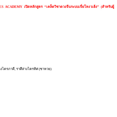
S ACADEMY เปิดหลักสูตร “เคล็ดวิชาดวงจีนระบบเจี่ยโหงวเฮ้ง” (สำหรับผู้
ศีล่างไตรภาคี, ราศีล่างไตรทิศ (ซาหวย)