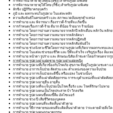
การพิจารณาหาธาตุให้คุณ (ฮี่ซิ้ง) สำหรับรูปดวงพิเศษ
การพิจารณาหาธาตุให้โทษ (กี๋ซิ้ง) สำหรับรูปดวงพิเศษ
ลักชิง ปฏิกิริยาครอบครัว
ภูมิ และ ผลกระทบในรูปดวง ในแต่ละหลัก
ความสัมพันธ์ในครอบครัว และ สภาพแวดล้อมทุกตำแหน่ง
การทำนาย และ พิจารณา เรื่องราวดี-ร้ายที่จะเกิดขึ้น
การกำหนดเรื่องราวดี-ร้าย ดีมาก ดีน้อย ร้ายมาก ร้ายน้อย
การทำนาย โดยการอ่านความหมายจากหลักปี หลักเดือน หลักวัน หลัก
การทำนาย โดยการอ่านความหมายจากหลักลัคนา
การทำนาย โดยการอ่านความหมายจากหลักปฏิสนธิ
การทำนาย โดยการอ่านความหมายจากหลักสัมพันธ์ใจ
การทำนาย ช่วงจังหวะชีวิตโดยการอ่านรูปดวงที่เกิดจากผลกระทบและส่ง
การทำนาย ในแต่ละช่วงของชีวิต และ ปีที่จะสำเร็จ เจริญรุ่งเรือง ล้มเห
การทำนาย หน้าตา รูปร่าง และ ลักษณะนิสัยเจ้าชะตาโดยกำหนดจากรู
การทำนาย รูปดวงฝาแฝดชาย รูปดวงฝาแฝดหญิง
การทำนาย รูปดวงที่เกี่ยวข้องกับโรคภัย สุขภาพ ที่อยู่ในรูปดวงชะตา แ
การทำนาย อาการเจ็บป่วย สัดส่วน และ ตำแหน่งของความเจ็บป่วย
การทำนาย อาการเจ็บป่วยจะดีขึ้น หรือแย่ลง ในช่วงนั้นๆ
การทำนาย รูปดวงที่จะผ่าตัดศัลยกรรม การระบุตำแหน่งที่จะผ่าตัดศัล
การทำนาย รูปดวงอายุยืน อายุสั้น
การทำนาย รูปดวงที่จะเจ็บป่วยเป็นโรคเรื้อรัง และ โรคที่รักษาไม่หาย
การทำนาย รูปดวงคนเป็นโรคประสาท บ้า วิกลจริต
การทำนาย รูปดวงคนขี้หลงขี้ลืม อัลไซเมอร์
การทำนาย ช่วง/ปี เสียชีวิตของบุคคล
การทำนาย รูปดวงคนที่จะคิดสั้นฆ่าตัวตาย
การทำนาย วิธีการตายของคนที่จะคิดสั้นฆ่าตัวตาย ว่าจะตายด้วยสิ่ง
การทำนาย รูปดวงคนถูกฆาตกรรม