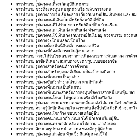
การทำนาย รูปดวงคนที่จะเกิดอุบัติเหตุตาย
การทำนาย ช่วงที่จะลงทุน ทุ่มสุดตัว หรือ ระงับการลงทุน
การทำนาย รูปดวงการเงิน ล้มละลาย เกี่ยวกับทรัพย์สิน เงินทอง และ สมบ
การทำนาย รูปดวงคนมีเงินเก็บ มีทรัพย์สมบัติ มีที่ดิน
การทำนาย รูปดวงคนที่ได้รับมรดก ทรัพย์สิน ที่ดิน บ้านเรือน
การทำนาย รูปดวงคนหาเงินเก่ง หากินเก่ง ทำงานเก่ง
การทำนาย รูปดวงคนใช้เงินเก่ง เก็บทรัพย์สินไม่อยู่ ดวงคนรวย ดวงคน
การทำนาย รูปดวงจะโดนหลอก/โดนโกง
การทำนาย รูปดวงต้องมีหนี้สิน/มีภาระตลอดชีวิต
การทำนาย รูปดวงที่ต้องมีภาระเงินกู้/ธนาคาร
การทำนาย ว่าจะได้รับโชคลาภจากการเสี่ยง/หวย/การจับสลาก/การค้า/เ
การทำนาย อาชีพที่เหมาะสมกับดวงชะตา/รูปแบบของอาชีพ
การทำนาย รูปดวงสำหรับคนทำการค้าขาย
การทำนาย รูปดวงสำหรับบุคคลที่เกิดมาเป็นเจ้าของกิจการ
การทำนาย รูปดวงที่เหมาะเป็นลูกจ้าง
การทำนาย รูปดวงจับกัง ทำงานลำบาก หาเช้ากินค่ำ
การทำนาย รูปดวงที่เหมาะเป็นหุ้นส่วน
การทำนาย รูปดวงที่เหมาะสำหรับการลงทุนซื้อตราสารหนี้ เล่นหุ้น ฯลฯ
การทำนาย รูปดวงคนโกหก ไม่พูดความจริง มีเรื่องปิดบัง
การทำนาย รูปดวงอาฆาตพยาบาท ชอบกลั่นแกล้งใส่ความใส่ร้ายลับหลั
การทำนาย ความรู้สึกนึกคิดภายใน ความลับ สิ่งที่ปกปิด สิ่งที่เจ้าชะตาไ
การทำนาย รูปดวงคนใจกว้าง ชอบช่วยเหลือผู้อื่น
การทำนาย รูปดวงคนเห็นแก่ตัว เห็นแก่ได้ มักเอาเปรียบผู้อื่น
การทำนาย รูปดวงคนทรยศ หักหลัง คนใส่ความ เอาตัวรอด
การทำนาย ลักษณะรูปร่าง หน้าตา เพศ ของศัตรู ผู้คิดร้าย
การทำนาย รูปดวงคนหัวอ่อน หัวแข็ง ดีแต่พูด คนขี้โม้