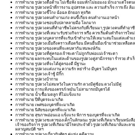
การทำนาย รูปดวงดื้อด้าน ไม่เชื่อฟัง ยอมหักไม่ยอมงอ มักเอาแต่ใจตน
การทำนาย รูปดวงหน้าที่การงาน อุปสรรค และ ความสำเร็จ การเจ๊ง ล้
การทำนาย รูปดวงขี้โกง ฉ้อฉล ยักยอก ทุจริต
การทำนาย รูปดวงคนทำงานเก่ง คนขี้เกียจ คนทำงานเอาหน้า
การทำนาย รูปดวงชอบจับปลาหลายมือ โลภมาก
การทำนาย รูปดวงคนที่ทำอาชีพไม่ตรงกับที่เรียนมา รูปดวงคนที่ทำอาชีพท
การทำนาย รูปดวงที่เหมาะรับช่วงกิจการ หรือ ควรเริ่่มต้นทำกิจการใหม่
การทำนาย รูปดวงบุคลากรที่จะรับเข้าทำงานให้เหมาะสมในแต่ละตำแ
การทำนาย รูปดวงเมื่อถึงคราวเดือดร้อน มีคนยื่นมือเข้ามาช่วยเหลือต
การทำนาย รูปดวงของคนที่จะคบหากัน/สมพงษ์กัน
การทำนาย รูปดวงที่คู่ครองเจ้าชะตาไม่ถูกกับพ่อแม่เจ้าชะตา
การทำนาย ผลกระทบในแต่ละด้านของรูปดวงคู่สามีภรรยา ร่ำรวย สำเร็จ
การทำนาย รูปดวงที่จะได้คู่ครองดี มีฐานะ
การทำนาย รูปดวงแต่งงาน ความรัก หย่าร้าง มีบุตร ไม่มีบุตร
การทำนาย รูปดวงเจ้าชู้ มีกิ๊ก
การทำนาย รูปดวงบ้ากาม
การทำนาย รูปดวงไม่สมหวังในความรัก ดวงมีคู่ซ้อน ดวงไม่มีคู่
การทำนาย การแท้งของครรภ์/หมัน/ไม่สามารถมีบุตรได้
การทำนาย น้ำเชื้อ/มดลูก ที่ไม่แข็งแรง
การทำนาย ปีที่บุตรจะมาเกิด
การทำนาย เพศของบุตรที่จะมาเกิด
การทำนาย นิสัยของบุตรที่จะมาเกิด
การทำนาย สุขภาพอ่อนแอ แข็งแรง พิการ ของบุตรที่จะมาเกิด
การทำนาย รูปดวงชะตาของเด็กในลักษณะ รูปดวงที่เกิดมาเรียนหนังสือเก่
เจ้าของกิจการ รูปดวงที่เกิดมามีโรคประจำตัว รูปดวงที่เกิดมาล้มละลาย
ผลาญสมบัติ ฯลฯ
การทำนาย รูปดวงเกี่ยวกับศัตรู คู่แข่ง คดีความ