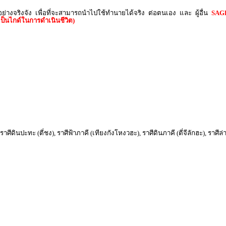
นอย่างจริงจัง เพื่อที่จะสามารถนำไปใช้ทำนายได้จริง ต่อตนเอง และ ผู้อื่น
SAGE
ป็นไกด์ในการดำเนินชีวิต)
), ราศีดินปะทะ (ตี่ชง), ราศีฟ้าภาคี (เทียงกังโหงวฮะ), ราศีดินภาคี (ตี่จีลักฮะ), รา