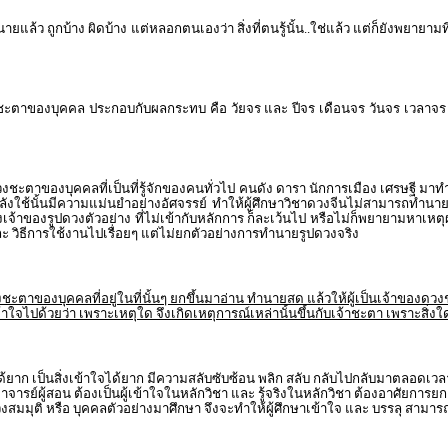
ล้ว ถูกบ้าง ผิดบ้าง แต่หลอกตนเองว่า สิ่งที่ตนรู้นั้น..ใช่แล้ว แต่ก็ยังพยายาม
งชะตาของบุคคล ประกอบกับผลกระทบ คือ วัยจร และ ปีจร เดือนจร วันจร เวลาจร
วงชะตาของบุคคลที่เป็นที่รู้จักของคนทั่วไป คนดัง ดารา นักการเมือง เศรษฐี
ที่กำลังใช้นั้นมีความแม่นยำอย่างอัศจรรย์ ทำให้ผู้ศึกษาวิชาดวงจีนไม่สามารถท
าม ของเจ้าของรูปดวงตัวอย่าง ที่ไม่เข้ากับหลักการ ก็ละเว้นไป หรือไม่ก็พยายา
 วิธีการใช้งานไปเรื่อยๆ แต่ไม่ยกตัวอย่างการทำนายรูปดวงจริง
าของบุคคลที่อยู่ในที่นั้นๆ ยกขึ้นมาอ่าน ทำนายสด แล้วให้ผู้เป็นเจ้าของดวงช
ด้วยว่า เพราะเหตุใด จึงเกิดเหตุการณ์เหล่านั้นขึ้นกับเจ้าชะตา เพราะสิ่งใดเป็
ได้ยาก เป็นสิ่งเข้าใจได้ยาก มีความสลับซับซ้อน พลิก สลับ กลับไปกลับมาตลอดเว
จารย์ผู้สอน ต้องเป็นผู้เข้าใจในหลักวิชา และ รู้จริงในหลักวิชา ต้องอาศัยการย
วงสมมุติ หรือ บุคคลตัวอย่างมาศึกษา จึงจะทำให้ผู้ศึกษาเข้าใจ และ บรรลุ สา