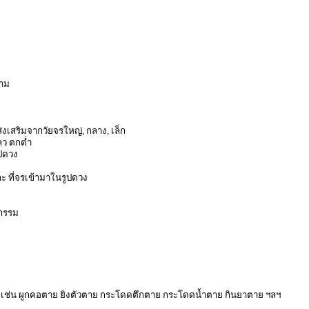
ยาม
เสริมจากวัยจรใหญ่, กลาง, เล็ก
ลว ตกต่ำ
ปดวง
ละ ที่จรเข้ามาในรูปดวง
ยกรรม
ใด เช่น ผูกคอตาย ยิงตัวตาย กระโดดตึกตาย กระโดดน้ำตาย กินยาตาย ฯลฯ