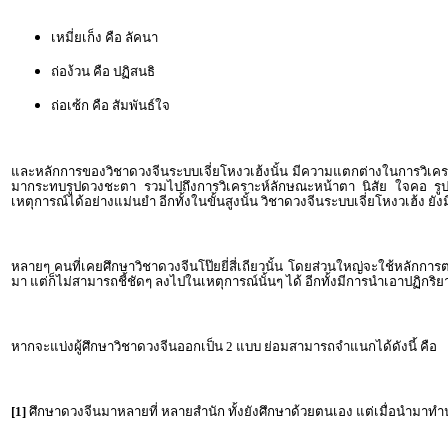
เหมี่ยเก็ง คือ ลัคนา
ถ่อง้วน คือ ปฏิสนธิ
ถ่อเซ้ก คือ สัมพันธ์ใจ
และหลักการของวิชาดวงจีนระบบเจี่ยโหงวเฮ้งนั้น มีความแตกต่างในการวิเคราะห
มากระทบรูปดวงชะตา รวมไปถึงการวิเคราะห์ลักษณะหน้าตา นิสัย ใจคอ รูปร่า
เหตุการณ์ได้อย่างแม่นยำ อีกทั้งในขั้นสูงนั้น วิชาดวงจีนระบบเจี่ยโหงวเฮ้
หลายๆ คนที่เคยศึกษาวิชาดวงจีนโป๊ยยี่สี่เถียวนั้น โดยส่วนใหญ่จะใช้หลักกา
มา แต่ก็ไม่สามารถชี้ชัดๆ ลงไปในเหตุการณ์นั้นๆ ได้ อีกทั้งมีการนำเอาปฏิกริ
หากจะแบ่งผู้ศึกษาวิชาดวงจีนออกเป็น 2 แบบ ย่อมสามารถจำแนกได้ดังนี้ คือ
[1]
ศึกษาดวงจีนมาหลายที่ หลายสำนัก ทั้งยังศึกษาด้วยตนเอง แต่เมื่อนำมาทำนายแล้