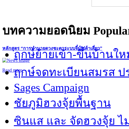
บทความยอดนิยม
Popular
หลักสูตร “การทำนายดวงชะตาระบบจี๋มุ้ยเต้าเสี่ยว”
ฤกษ์ย้ายเข้า-ขึ้นบ้านให
ฤกษ์จดทะเบียนสมรส ปร
Read more
Sages Campaign
ชัยภูมิฮวงจุ้ยพื้นฐาน
ซินแส และ จัดฮวงจุ้ย ไม่