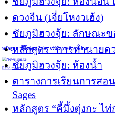
ชัยภูมิฮวงจุ้ย: ห้องนอน 
ดวงจีน (เจี่ยโหงวเฮ้ง)
ชัยภูมิฮวงจุ้ย: ลักษณะขอ
หลักสูตร “การทำนายดวงช
หลักสูตร “คี้มึ้งตุ่งกะ ไท่กง-ขงเม้ง (ภพฟ้า ภพดิน)”
ชัยภูมิฮวงจุ้ย: ห้องน้ำ
Read more
ตารางการเรียนการสอน 
Sages
หลักสูตร “คี้มึ้งตุ่งกะ ไ