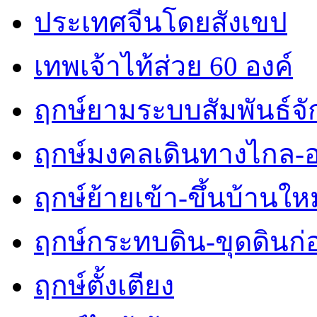
ประเทศจีนโดยสังเขป
เทพเจ้าไท้ส่วย 60 องค์
ฤกษ์ยามระบบสัมพันธ์จักร
ฤกษ์มงคลเดินทางไกล-
ฤกษ์ย้ายเข้า-ขึ้นบ้านใหม
ฤกษ์กระทบดิน-ขุดดินก่
ฤกษ์ตั้งเตียง