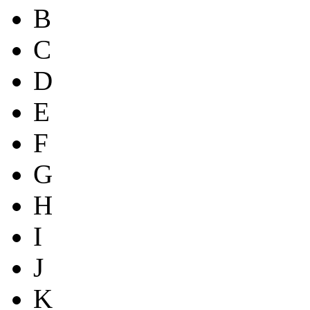
B
C
D
E
F
G
H
I
J
K