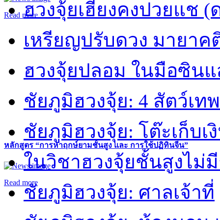
ฮวงจุ้ยเฮี่ยงคงปวยแช (
Read more
เหรียญปรับดวง มายาคต
ฮวงจุ้ยปลอม ในมือซิน
ชัยภูมิฮวงจุ้ย: 4 สัตว์เทพ
ชัยภูมิฮวงจุ้ย: โต๊ะเก็บเงิ
หลักสูตร “การหาฤกษ์ยามชั้นสูง และ การใช้ปฏิทินจีน”
ในวิชาฮวงจุ้ยชั้นสูงไม่ม
Read more
ชัยภูมิฮวงจุ้ย: ศาลเจ้าที่