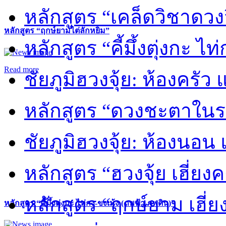
หลักสูตร “เคล็ดวิชาดวง
หลักสูตร “ฤกษ์ยามไต่ลักหยิ่ม”
หลักสูตร “คี้มึ้งตุ่งกะ ไ
Read more
ชัยภูมิฮวงจุ้ย: ห้องครัว
หลักสูตร “ดวงชะตาในร
ชัยภูมิฮวงจุ้ย: ห้องนอน 
หลักสูตร “ฮวงจุ้ย เฮี่ยง
หลักสูตร “ฤกษ์ยาม เฮี่ย
หลักสูตร “คี้มึ้งตุ่งกะ ไท่กง-ขงเม้ง (ภพฟ้า ภพดิน)”