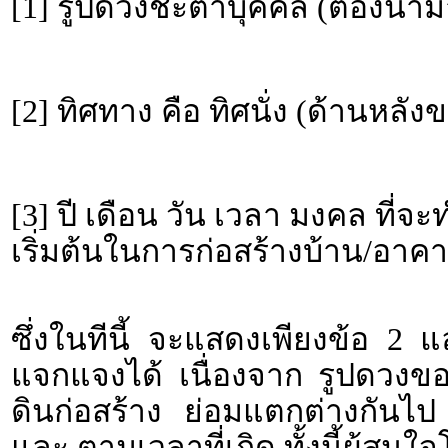
[1] รูปดวงชะตาบุคคล (ต้องนำม
[2] ทิศทาง คือ ทิศนั่ง (ด้านหลั
[3] ปี เดือน วัน เวลา มงคล ที่จ
เริ่มต้นในการก่อสร้างบ้าน/อาคา
ซึ่งในทีนี้ จะแสดงเพียงข้อ 2 
แจกแจงได้ เนื่องจาก รูปดวงข
ดินก่อสร้าง ย่อมแตกต่างกันไป
และ ตามเวลาที่เกิด ทั้งนี้ผู้ส