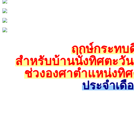
ฤกษ์กระทบดิ
สำหรับบ้านนั่งทิศตะวั
ช่วงองศาตำแหน่งทิศ
ประจำเดื