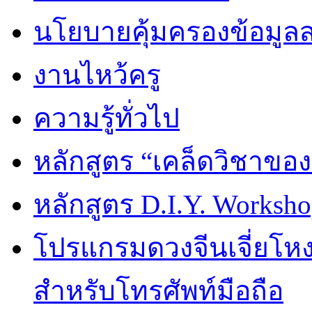
นโยบายคุ้มครองข้อมูล
งานไหว้ครู
ความรู้ทั่วไป
หลักสูตร “เคล็ดวิชาขอ
หลักสูตร D.I.Y. Worksho
โปรแกรมดวงจีนเจี่ยโหงว
สำหรับโทรศัพท์มือถือ