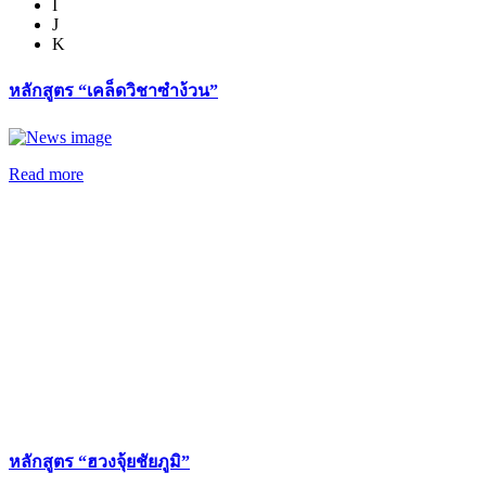
I
J
K
หลักสูตร “เคล็ดวิชาซำง้วน”
Read more
หลักสูตร “ฮวงจุ้ยชัยภูมิ”