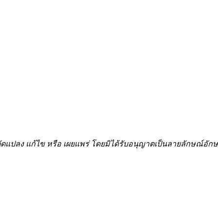
้ำ ดัดแปลง แก้ไข หรือ เผยแพร่ โดยมิได้รับอนุญาตเป็นลายลักษณ์อ