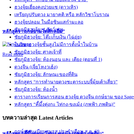
ฮวงจุ้ยเฮี่ยงคงปวยแช (ดาวเหิร)
เหรียญปรับดวง มายาคติ หรือ หลักวิชาโบราณ
ฮวงจุ้ยปลอม ในมือซินแสกำมะลอ
ชัยภูมิฮวงจุ้ย: 4 สัตว์เทพ
หลักสูตร “ฤกษ์ยามไต่ลักหยิ่ม”
ชัยภูมิฮวงจุ้ย: โต๊ะเก็บเงิน (ไฉ่อุ่ย)
ในวิชาฮวงจุ้ยชั้นสูงไม่มีการตั้งน้ำในบ้าน
ชัยภูมิฮวงจุ้ย: ศาลเจ้าที่
Read more
ชัยภูมิฮวงจุ้ย: ห้องนอน และ เตียง (ตอนที่ 1)
ดวงจีน (เจี่ยโหงวเฮ้ง)
ชัยภูมิฮวงจุ้ย: ลักษณะของที่ดิน
หลักสูตร “การทำนายดวงชะตาระบบจี๋มุ้ยเต้าเสี่ยว”
ชัยภูมิฮวงจุ้ย: ห้องน้ำ
ตารางการเรียนการสอน ฮวงจุ้ย ดวงจีน ฤกษ์ยาม ของ Sage
หลักสูตร “คี้มึ้งตุ่งกะ ไท่กง-ขงเม้ง (ภพฟ้า ภพดิน)”
บทความล่าสุด
Latest Articles
ฤกษ์จดทะเบียนสมรส ประจำเดือน ส.ค. 69
หลักสูตร “คี้มึ้งตุ่งกะ ไท่กง-ขงเม้ง (ภพฟ้า ภพดิน)”