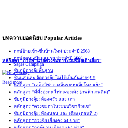
บทความยอดนิยม
Popular Articles
ฤกษ์ย้ายเข้า-ขึ้นบ้านใหม่ ประจำปี 2568
ฤกษ์จดทะเบียนสมรส ประจำปี 2568
หลักสูตร “การทำนายดวงชะตาระบบจี๋มุ้ยเต้าเสี่ยว”
Sages Campaign
ชัยภูมิฮวงจุ้ยพื้นฐาน
ซินแส และ จัดฮวงจุ้ย ไม่ได้เป็นกันง่ายๆ!!!!
Read more
หลักสูตร “เคล็ดวิชาดวงจีนระบบเจี่ยโหงวเฮ้ง”
หลักสูตร “คี้มึ้งตุ่งกะ ไท่กง-ขงเม้ง (ภพฟ้า ภพดิน)”
ชัยภูมิฮวงจุ้ย: ห้องครัว และ เตา
หลักสูตร “ดวงชะตาในระบบวิชากิวแช”
ชัยภูมิฮวงจุ้ย: ห้องนอน และ เตียง (ตอนที่ 2)
หลักสูตร “ฮวงจุ้ย เฮี่ยงคง 64 ข่วย”
หลักสูตร “ฤกษ์ยาม เฮี่ยงคง 64 ข่วย”