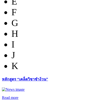
E
F
G
H
I
J
K
หลักสูตร “เคล็ดวิชาซำง้วน”
Read more