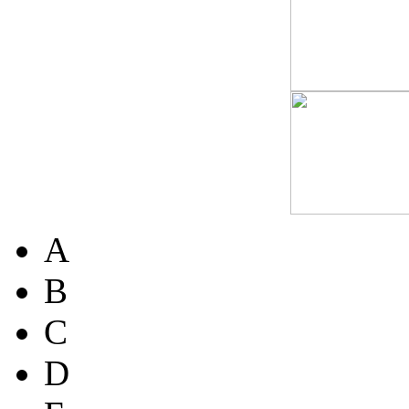
A
B
C
D