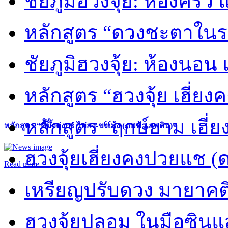
ชัยภูมิฮวงจุ้ย: ห้องครัว
หลักสูตร “ดวงชะตาในร
ชัยภูมิฮวงจุ้ย: ห้องนอน 
หลักสูตร “ฮวงจุ้ย เฮี่ยง
หลักสูตร “ฤกษ์ยาม เฮี่ย
หลักสูตร “คี้มึ้งตุ่งกะ ไท่กง-ขงเม้ง (ภพฟ้า ภพดิน)”
ฮวงจุ้ยเฮี่ยงคงปวยแช (
Read more
เหรียญปรับดวง มายาคต
ฮวงจุ้ยปลอม ในมือซิน