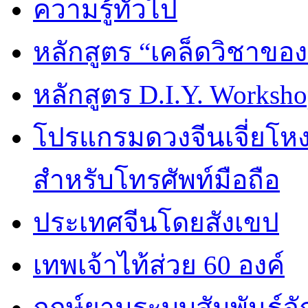
ความรู้ทั่วไป
หลักสูตร “เคล็ดวิชาขอ
หลักสูตร D.I.Y. Worksho
โปรแกรมดวงจีนเจี่ยโหงว
สำหรับโทรศัพท์มือถือ
ประเทศจีนโดยสังเขป
เทพเจ้าไท้ส่วย 60 องค์
ฤกษ์ยามระบบสัมพันธ์จักร