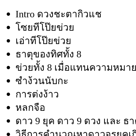
Intro ดวงชะตากิวแช
โซยทีโป๊ยข่วย
เอ่าทีโป๊ยข่วย
ธาตุของทิศทั้ง 8
ข่วยทั้ง 8 เมื่อแทนความหมา
ซำง้วนนับกะ
การต่งง้าว
หลกจือ
ดาว 9 ยุค ดาว 9 ดวง และ ธา
วิธีการคำนวณหาดาวจรยุคเก