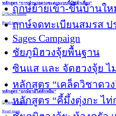
หลักสูตร “การทำนายดวงชะตาระบบจี๋มุ้ยเต้าเสี่ยว”
ฤกษ์ย้ายเข้า-ขึ้นบ้านให
ฤกษ์จดทะเบียนสมรส ปร
Read more
Sages Campaign
ชัยภูมิฮวงจุ้ยพื้นฐาน
ซินแส และ จัดฮวงจุ้ย ไม่
หลักสูตร “เคล็ดวิชาดวง
หลักสูตร “ฤกษ์ยามไต่ลักหยิ่ม”
หลักสูตร “คี้มึ้งตุ่งกะ ไ
Read more