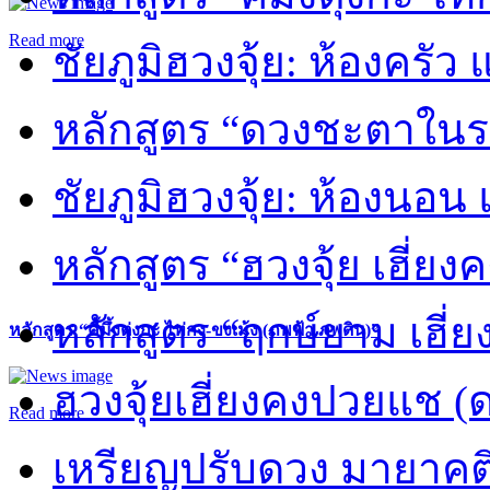
Read more
ชัยภูมิฮวงจุ้ย: ห้องครัว
หลักสูตร “ดวงชะตาในร
ชัยภูมิฮวงจุ้ย: ห้องนอน 
หลักสูตร “ฮวงจุ้ย เฮี่ยง
หลักสูตร “ฤกษ์ยาม เฮี่ย
หลักสูตร “คี้มึ้งตุ่งกะ ไท่กง-ขงเม้ง (ภพฟ้า ภพดิน)”
ฮวงจุ้ยเฮี่ยงคงปวยแช (
Read more
เหรียญปรับดวง มายาคต