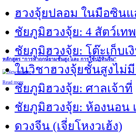
ฮวงจุ้ยปลอม ในมือซิน
ชัยภูมิฮวงจุ้ย: 4 สัตว์เทพ
ชัยภูมิฮวงจุ้ย: โต๊ะเก็บเงิ
หลักสูตร “การหาฤกษ์ยามชั้นสูง และ การใช้ปฏิทินจีน”
ในวิชาฮวงจุ้ยชั้นสูงไม่ม
Read more
ชัยภูมิฮวงจุ้ย: ศาลเจ้าที่
ชัยภูมิฮวงจุ้ย: ห้องนอน 
ดวงจีน (เจี่ยโหงวเฮ้ง)