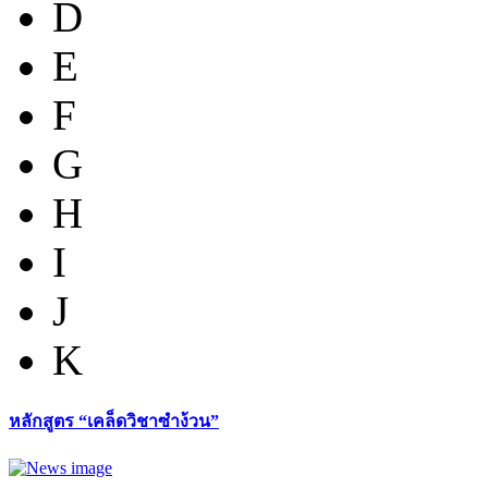
D
E
F
G
H
I
J
K
หลักสูตร “เคล็ดวิชาซำง้วน”