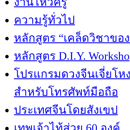
งานไหว้ครู
ความรู้ทั่วไป
หลักสูตร “เคล็ดวิชาขอ
หลักสูตร D.I.Y. Worksho
โปรแกรมดวงจีนเจี่ยโหงว
สำหรับโทรศัพท์มือถือ
ประเทศจีนโดยสังเขป
เทพเจ้าไท้ส่วย 60 องค์