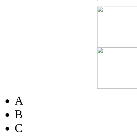
A
B
C