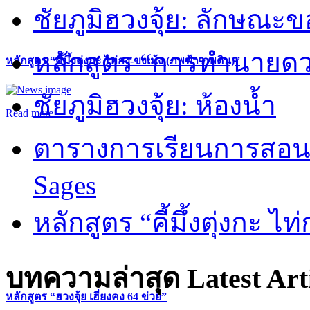
ชัยภูมิฮวงจุ้ย: ลักษณะขอ
หลักสูตร “การทำนายดวงช
หลักสูตร “คี้มึ้งตุ่งกะ ไท่กง-ขงเม้ง (ภพฟ้า ภพดิน)”
ชัยภูมิฮวงจุ้ย: ห้องน้ำ
Read more
ตารางการเรียนการสอน 
Sages
หลักสูตร “คี้มึ้งตุ่งกะ ไ
บทความล่าสุด
Latest Art
หลักสูตร “ฮวงจุ้ย เฮี่ยงคง 64 ข่วย”