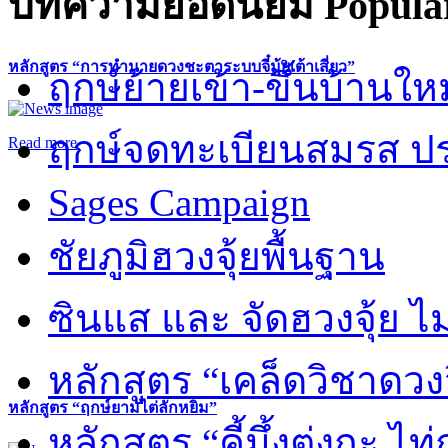
บทความยอดนิยม
Popular
หลักสูตร “การทำนายดวงชะตาระบบจี๋มุ้ยเต้าเสี่ยว”
ฤกษ์ย้ายเข้า-ขึ้นบ้านให
ฤกษ์จดทะเบียนสมรส ปร
Read more
Sages Campaign
ชัยภูมิฮวงจุ้ยพื้นฐาน
ซินแส และ จัดฮวงจุ้ย ไม่
หลักสูตร “เคล็ดวิชาดวง
หลักสูตร “ฤกษ์ยามไต่ลักหยิ่ม”
หลักสูตร “คี้มึ้งตุ่งกะ ไ