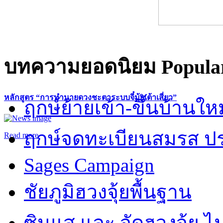
บทความยอดนิยม
Popular
หลักสูตร “การทำนายดวงชะตาระบบจี๋มุ้ยเต้าเสี่ยว”
ฤกษ์ย้ายเข้า-ขึ้นบ้านให
ฤกษ์จดทะเบียนสมรส ปร
Read more
Sages Campaign
ชัยภูมิฮวงจุ้ยพื้นฐาน
ซินแส และ จัดฮวงจุ้ย ไม่