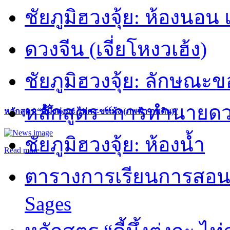
ชัยภูมิฮวงจุ้ย: ห้องนอน 
ดวงจีน (เจี่ยโหงวเฮ้ง)
ชัยภูมิฮวงจุ้ย: ลักษณะขอ
หลักสูตร “การทำนายดวงช
หลักสูตร “คี้มึ้งตุ่งกะ ไท่กง-ขงเม้ง (ภพฟ้า ภพดิน)”
ชัยภูมิฮวงจุ้ย: ห้องน้ำ
Read more
ตารางการเรียนการสอน 
Sages