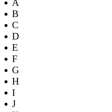
A
B
C
D
E
F
G
H
I
J