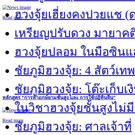
ฮวงจุ้ยเฮี่ยงคงปวยแช (
Read more
เหรียญปรับดวง มายาคต
ฮวงจุ้ยปลอม ในมือซิน
ชัยภูมิฮวงจุ้ย: 4 สัตว์เทพ
ชัยภูมิฮวงจุ้ย: โต๊ะเก็บเงิ
หลักสูตร “การหาฤกษ์ยามชั้นสูง และ การใช้ปฏิทินจีน”
ในวิชาฮวงจุ้ยชั้นสูงไม่ม
Read more
ชัยภูมิฮวงจุ้ย: ศาลเจ้าที่