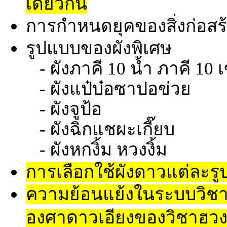
เดียวกัน
การกำหนดยุคของสิ่งก่อสร
รูปแบบของผังพิเศษ
- ผังภาคี 10 น้ำ ภาคี 10 
- ผังแป๋บ๋อซาปอข่วย
- ผังจูป้อ
- ผังฉิกแชผะเกี๊ยบ
- ผังหกงิ้ม หวงงิ้ม
การเลือกใช้ผังดาวแต่ละร
ความย้อนแย้งในระบบวิชา(บั
องศาดาวเอียงของวิชาฮวงจ