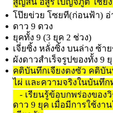
สูญสิ้น อสูร เบญจภูติ ใช้ยั
โป๊ยข่วย โซยที(ก่อนฟ้า) อ่
ดาว 9 ดวง
ยุคทั้ง 9 (3 ยุค 2 ช่วง)
เจี่ยซิ้ง หลั่งซิ้ง บนล่าง ซ้
ผังดาวสำเร็จรูปของทั้ง 9 ย
คติบันทึกเจียงตงซัว คติบันท
ไผ่ และความจริงในบันทึกท
- เรียนรู้ข้อบกพร่องของว
ดาว 9 ยุค เมื่อมีการใช้ง