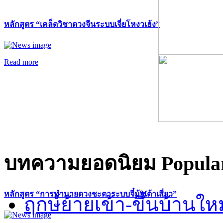
หลักสูตร “เคล็ดวิชาดวงจีนระบบเจี่ยโหงวเฮ้ง”
Read more
บทความยอดนิยม
Popular
หลักสูตร “การทำนายดวงชะตาระบบจี๋มุ้ยเต้าเสี่ยว”
ฤกษ์ย้ายเข้า-ขึ้นบ้านให