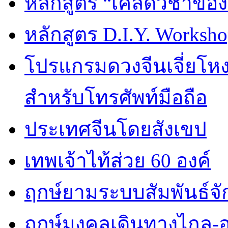
หลักสูตร “เคล็ดวิชาขอ
หลักสูตร D.I.Y. Worksho
โปรแกรมดวงจีนเจี่ยโหงว
สำหรับโทรศัพท์มือถือ
ประเทศจีนโดยสังเขป
เทพเจ้าไท้ส่วย 60 องค์
ฤกษ์ยามระบบสัมพันธ์จักร
ฤกษ์มงคลเดินทางไกล-