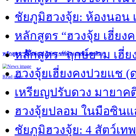
ชัยภูมิฮวงจุ้ย: ห้องนอน 
หลักสูตร “ฮวงจุ้ย เฮี่ยง
หลักสูตร “ฤกษ์ยาม เฮี่ย
หลักสูตร “คี้มึ้งตุ่งกะ ไท่กง-ขงเม้ง (ภพฟ้า ภพดิน)”
ฮวงจุ้ยเฮี่ยงคงปวยแช (
Read more
เหรียญปรับดวง มายาคต
ฮวงจุ้ยปลอม ในมือซิน
ชัยภูมิฮวงจุ้ย: 4 สัตว์เทพ