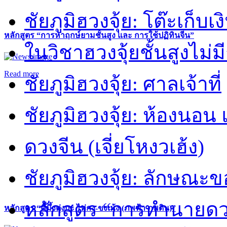
ชัยภูมิฮวงจุ้ย: โต๊ะเก็บเงิ
หลักสูตร “การหาฤกษ์ยามชั้นสูง และ การใช้ปฏิทินจีน”
ในวิชาฮวงจุ้ยชั้นสูงไม่ม
Read more
ชัยภูมิฮวงจุ้ย: ศาลเจ้าที่
ชัยภูมิฮวงจุ้ย: ห้องนอน 
ดวงจีน (เจี่ยโหงวเฮ้ง)
ชัยภูมิฮวงจุ้ย: ลักษณะขอ
หลักสูตร “การทำนายดวงช
หลักสูตร “คี้มึ้งตุ่งกะ ไท่กง-ขงเม้ง (ภพฟ้า ภพดิน)”