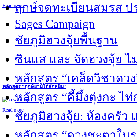
ฤกษ์จดทะเบียนสมรส ปร
Read more
Sages Campaign
ชัยภูมิฮวงจุ้ยพื้นฐาน
ซินแส และ จัดฮวงจุ้ย ไม่
หลักสูตร “เคล็ดวิชาดวง
หลักสูตร “ฤกษ์ยามไต่ลักหยิ่ม”
หลักสูตร “คี้มึ้งตุ่งกะ ไ
Read more
ชัยภูมิฮวงจุ้ย: ห้องครัว
หลักสูตร “ดวงชะตาในร