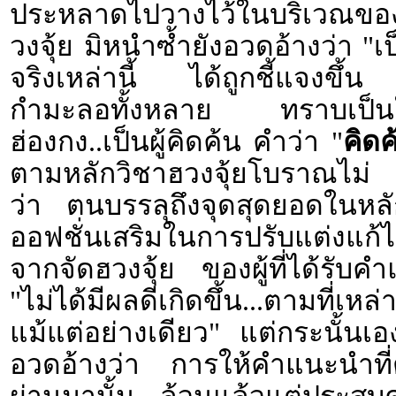
ประหลาดไปวางไว้ในบริเวณของบ
วงจุ้ย มิหนำซ้ำยังอวดอ้างว่า "เป
จริงเหล่านี้ ได้ถูกชี้แจงขึ้น
กำมะลอทั้งหลาย ทราบเป็น
ฮ่องกง..เป็นผู้คิดค้น คำว่า "
คิดค
ตามหลักวิชาฮวงจุ้ยโบราณไม่ แต่
ว่า ตนบรรลุถึงจุดสุดยอดในหลัก
ออฟชั่นเสริมในการปรับแต่งแก้ไข
จากจัดฮวงจุ้ย ของผู้ที่ได้รับค
"ไม่ได้มีผลดีเกิดขึ้น...ตามที่เ
แม้แต่อย่างเดียว" แต่กระนั้น
อวดอ้างว่า การให้คำแนะนำที่ต