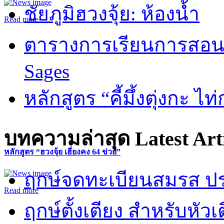
ชัยภูมิฮวงจุ้ย: ห้องน้ำ
Read more
ตารางการเรียนการสอน 
Sages
หลักสูตร “คี้มึ้งตุ่งกะ ไ
บทความล่าสุด
Latest Art
หลักสูตร “ฮวงจุ้ย เฮี่ยงคง 64 ข่วย”
ฤกษ์จดทะเบียนสมรส ปร
Read more
ฤกษ์ตั้งเตียง สำหรับหั