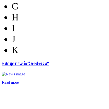
G
H
I
J
K
หลักสูตร “เคล็ดวิชาซำง้วน”
Read more