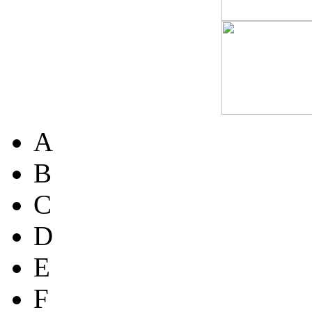
A
B
C
D
E
F