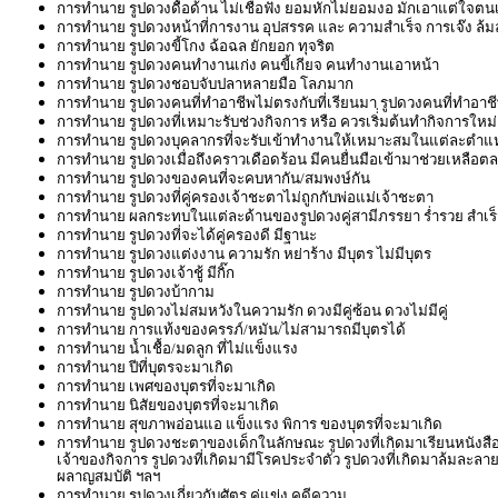
การทำนาย รูปดวงดื้อด้าน ไม่เชื่อฟัง ยอมหักไม่ยอมงอ มักเอาแต่ใจตน
การทำนาย รูปดวงหน้าที่การงาน อุปสรรค และ ความสำเร็จ การเจ๊ง ล้
การทำนาย รูปดวงขี้โกง ฉ้อฉล ยักยอก ทุจริต
การทำนาย รูปดวงคนทำงานเก่ง คนขี้เกียจ คนทำงานเอาหน้า
การทำนาย รูปดวงชอบจับปลาหลายมือ โลภมาก
การทำนาย รูปดวงคนที่ทำอาชีพไม่ตรงกับที่เรียนมา รูปดวงคนที่ทำอาชีพท
การทำนาย รูปดวงที่เหมาะรับช่วงกิจการ หรือ ควรเริ่่มต้นทำกิจการใหม่
การทำนาย รูปดวงบุคลากรที่จะรับเข้าทำงานให้เหมาะสมในแต่ละตำแ
การทำนาย รูปดวงเมื่อถึงคราวเดือดร้อน มีคนยื่นมือเข้ามาช่วยเหลือต
การทำนาย รูปดวงของคนที่จะคบหากัน/สมพงษ์กัน
การทำนาย รูปดวงที่คู่ครองเจ้าชะตาไม่ถูกกับพ่อแม่เจ้าชะตา
การทำนาย ผลกระทบในแต่ละด้านของรูปดวงคู่สามีภรรยา ร่ำรวย สำเร็จ
การทำนาย รูปดวงที่จะได้คู่ครองดี มีฐานะ
การทำนาย รูปดวงแต่งงาน ความรัก หย่าร้าง มีบุตร ไม่มีบุตร
การทำนาย รูปดวงเจ้าชู้ มีกิ๊ก
การทำนาย รูปดวงบ้ากาม
การทำนาย รูปดวงไม่สมหวังในความรัก ดวงมีคู่ซ้อน ดวงไม่มีคู่
การทำนาย การแท้งของครรภ์/หมัน/ไม่สามารถมีบุตรได้
การทำนาย น้ำเชื้อ/มดลูก ที่ไม่แข็งแรง
การทำนาย ปีที่บุตรจะมาเกิด
การทำนาย เพศของบุตรที่จะมาเกิด
การทำนาย นิสัยของบุตรที่จะมาเกิด
การทำนาย สุขภาพอ่อนแอ แข็งแรง พิการ ของบุตรที่จะมาเกิด
การทำนาย รูปดวงชะตาของเด็กในลักษณะ รูปดวงที่เกิดมาเรียนหนังสือเก่
เจ้าของกิจการ รูปดวงที่เกิดมามีโรคประจำตัว รูปดวงที่เกิดมาล้มละลาย
ผลาญสมบัติ ฯลฯ
การทำนาย รูปดวงเกี่ยวกับศัตรู คู่แข่ง คดีความ