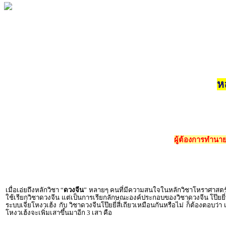
ห
ผู้ต้องการทำนา
เมื่อเอ่ยถึงหลักวิชา “
ดวงจีน
” หลายๆ คนที่มีความสนใจในหลักวิชาโหราศาสตร์จีน 
ใช้เรียกวิชาดวงจีน แต่เป็นการเรียกลักษณะองค์ประกอบของวิชาดวงจีน โป๊ยยี่ท
ระบบเจี่ยโหงวเฮ้ง กับ วิชาดวงจีนโป๊ยยี่สี่เถียวเหมือนกันหรือไม่ ก็ต้องต
โหงวเฮ้งจะเพิ่มเสาขึ้นมาอีก 3 เสา คือ