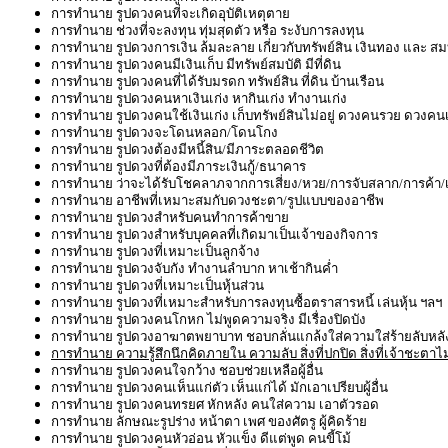
การทำนาย รูปดวงคนที่จะเกิดอุบัติเหตุตาย
การทำนาย ช่วงที่จะลงทุน ทุ่มสุดตัว หรือ ระงับการลงทุน
การทำนาย รูปดวงการเงิน ล้มละลาย เกี่ยวกับทรัพย์สิน เงินทอง และ สมบ
การทำนาย รูปดวงคนมีเงินเก็บ มีทรัพย์สมบัติ มีที่ดิน
การทำนาย รูปดวงคนที่ได้รับมรดก ทรัพย์สิน ที่ดิน บ้านเรือน
การทำนาย รูปดวงคนหาเงินเก่ง หากินเก่ง ทำงานเก่ง
การทำนาย รูปดวงคนใช้เงินเก่ง เก็บทรัพย์สินไม่อยู่ ดวงคนรวย ดวงคน
การทำนาย รูปดวงจะโดนหลอก/โดนโกง
การทำนาย รูปดวงต้องมีหนี้สิน/มีภาระตลอดชีวิต
การทำนาย รูปดวงที่ต้องมีภาระเงินกู้/ธนาคาร
การทำนาย ว่าจะได้รับโชคลาภจากการเสี่ยง/หวย/การจับสลาก/การค้า/เ
การทำนาย อาชีพที่เหมาะสมกับดวงชะตา/รูปแบบของอาชีพ
การทำนาย รูปดวงสำหรับคนทำการค้าขาย
การทำนาย รูปดวงสำหรับบุคคลที่เกิดมาเป็นเจ้าของกิจการ
การทำนาย รูปดวงที่เหมาะเป็นลูกจ้าง
การทำนาย รูปดวงจับกัง ทำงานลำบาก หาเช้ากินค่ำ
การทำนาย รูปดวงที่เหมาะเป็นหุ้นส่วน
การทำนาย รูปดวงที่เหมาะสำหรับการลงทุนซื้อตราสารหนี้ เล่นหุ้น ฯลฯ
การทำนาย รูปดวงคนโกหก ไม่พูดความจริง มีเรื่องปิดบัง
การทำนาย รูปดวงอาฆาตพยาบาท ชอบกลั่นแกล้งใส่ความใส่ร้ายลับหลั
การทำนาย ความรู้สึกนึกคิดภายใน ความลับ สิ่งที่ปกปิด สิ่งที่เจ้าชะตาไ
การทำนาย รูปดวงคนใจกว้าง ชอบช่วยเหลือผู้อื่น
การทำนาย รูปดวงคนเห็นแก่ตัว เห็นแก่ได้ มักเอาเปรียบผู้อื่น
การทำนาย รูปดวงคนทรยศ หักหลัง คนใส่ความ เอาตัวรอด
การทำนาย ลักษณะรูปร่าง หน้าตา เพศ ของศัตรู ผู้คิดร้าย
การทำนาย รูปดวงคนหัวอ่อน หัวแข็ง ดีแต่พูด คนขี้โม้