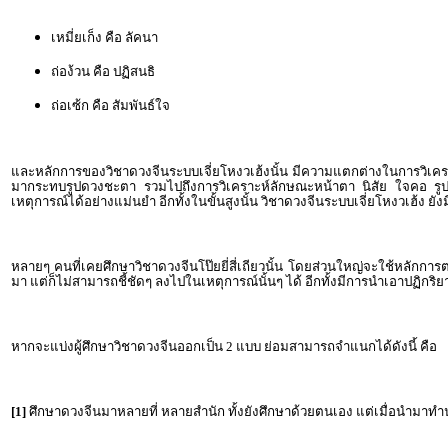
เหมี่ยเก็ง คือ ลัคนา
ถ่อง้วน คือ ปฏิสนธิ
ถ่อเซ้ก คือ สัมพันธ์ใจ
และหลักการของวิชาดวงจีนระบบเจี่ยโหงวเฮ้งนั้น มีความแตกต่างในการวิเคราะห
มากระทบรูปดวงชะตา รวมไปถึงการวิเคราะห์ลักษณะหน้าตา นิสัย ใจคอ รูปร่า
เหตุการณ์ได้อย่างแม่นยำ อีกทั้งในขั้นสูงนั้น วิชาดวงจีนระบบเจี่ยโหงวเฮ้
หลายๆ คนที่เคยศึกษาวิชาดวงจีนโป๊ยยี่สี่เถียวนั้น โดยส่วนใหญ่จะใช้หลักกา
มา แต่ก็ไม่สามารถชี้ชัดๆ ลงไปในเหตุการณ์นั้นๆ ได้ อีกทั้งมีการนำเอาปฏิกริ
หากจะแบ่งผู้ศึกษาวิชาดวงจีนออกเป็น 2 แบบ ย่อมสามารถจำแนกได้ดังนี้ คือ
[1]
ศึกษาดวงจีนมาหลายที่ หลายสำนัก ทั้งยังศึกษาด้วยตนเอง แต่เมื่อนำมาทำนายแล้