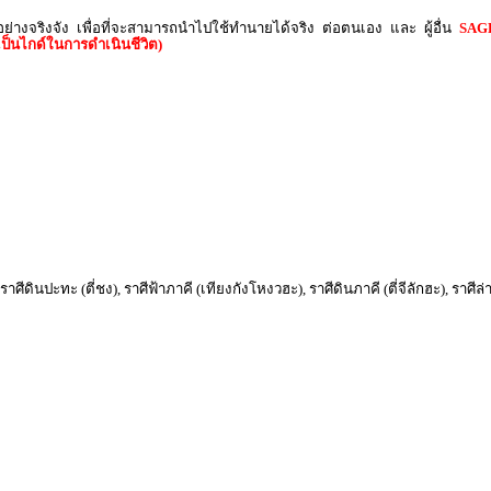
นอย่างจริงจัง เพื่อที่จะสามารถนำไปใช้ทำนายได้จริง ต่อตนเอง และ ผู้อื่น
SAGE
ป็นไกด์ในการดำเนินชีวิต)
), ราศีดินปะทะ (ตี่ชง), ราศีฟ้าภาคี (เทียงกังโหงวฮะ), ราศีดินภาคี (ตี่จีลักฮะ), รา