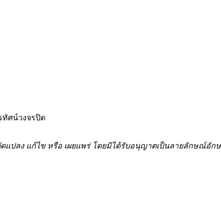
รทัศน์วงจรปิด
้ำ ดัดแปลง แก้ไข หรือ เผยแพร่ โดยมิได้รับอนุญาตเป็นลายลักษณ์อ