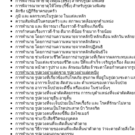
การพิจารณาหาธาตุให้คุณ (ฮี่ซิ้ง) สำหรับรูปดวงพิเศษ
การพิจารณาหาธาตุให้โทษ (กี๋ซิ้ง) สำหรับรูปดวงพิเศษ
ลักชิง ปฏิกิริยาครอบครัว
ภูมิ และ ผลกระทบในรูปดวง ในแต่ละหลัก
ความสัมพันธ์ในครอบครัว และ สภาพแวดล้อมทุกตำแหน่ง
การทำนาย และ พิจารณา เรื่องราวดี-ร้ายที่จะเกิดขึ้น
การกำหนดเรื่องราวดี-ร้าย ดีมาก ดีน้อย ร้ายมาก ร้ายน้อย
การทำนาย โดยการอ่านความหมายจากหลักปี หลักเดือน หลักวัน หลัก
การทำนาย โดยการอ่านความหมายจากหลักลัคนา
การทำนาย โดยการอ่านความหมายจากหลักปฏิสนธิ
การทำนาย โดยการอ่านความหมายจากหลักสัมพันธ์ใจ
การทำนาย ช่วงจังหวะชีวิตโดยการอ่านรูปดวงที่เกิดจากผลกระทบและส่ง
การทำนาย ในแต่ละช่วงของชีวิต และ ปีที่จะสำเร็จ เจริญรุ่งเรือง ล้มเห
การทำนาย หน้าตา รูปร่าง และ ลักษณะนิสัยเจ้าชะตาโดยกำหนดจากรู
การทำนาย รูปดวงฝาแฝดชาย รูปดวงฝาแฝดหญิง
การทำนาย รูปดวงที่เกี่ยวข้องกับโรคภัย สุขภาพ ที่อยู่ในรูปดวงชะตา แ
การทำนาย อาการเจ็บป่วย สัดส่วน และ ตำแหน่งของความเจ็บป่วย
การทำนาย อาการเจ็บป่วยจะดีขึ้น หรือแย่ลง ในช่วงนั้นๆ
การทำนาย รูปดวงที่จะผ่าตัดศัลยกรรม การระบุตำแหน่งที่จะผ่าตัดศัล
การทำนาย รูปดวงอายุยืน อายุสั้น
การทำนาย รูปดวงที่จะเจ็บป่วยเป็นโรคเรื้อรัง และ โรคที่รักษาไม่หาย
การทำนาย รูปดวงคนเป็นโรคประสาท บ้า วิกลจริต
การทำนาย รูปดวงคนขี้หลงขี้ลืม อัลไซเมอร์
การทำนาย ช่วง/ปี เสียชีวิตของบุคคล
การทำนาย รูปดวงคนที่จะคิดสั้นฆ่าตัวตาย
การทำนาย วิธีการตายของคนที่จะคิดสั้นฆ่าตัวตาย ว่าจะตายด้วยสิ่ง
การทำนาย รูปดวงคนถูกฆาตกรรม