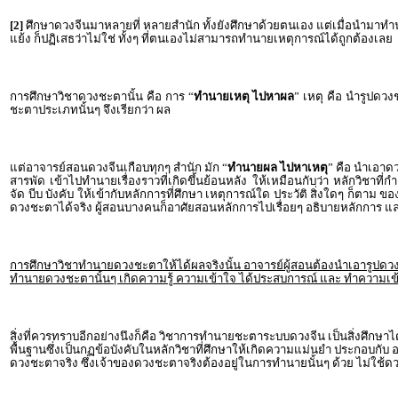
[2]
ศึกษาดวงจีนมาหลายที่ หลายสำนัก ทั้งยังศึกษาด้วยตนเอง แต่เมื่อนำมาทำนายแ
แย้ง ก็ปฏิเสธว่าไม่ใช่ ทั้งๆ ที่ตนเองไม่สามารถทำนายเหตุการณ์ได้ถูกต้องเลย
การศึกษาวิชาดวงชะตานั้น คือ การ “
ทำนายเหตุ ไปหาผล
” เหตุ คือ นำรูปดว
ชะตาประเภทนั้นๆ จึงเรียกว่า ผล
แต่อาจารย์สอนดวงจีนเกือบทุกๆ สำนัก มัก “
ทำนายผล ไปหาเหตุ
” คือ นำเอาด
สารพัด เข้าไปทำนายเรื่องราวที่เกิดขึ้นย้อนหลัง ให้เหมือนกับว่า หลักวิชา
จัด บีบ บังคับ ให้เข้ากับหลักการที่ศึกษา เหตุการณ์ใด ประวัติ สิ่งใดๆ ก็ต
ดวงชะตาได้จริง ผู้สอนบางคนก็อาศัยสอนหลักการไปเรื่อยๆ อธิบายหลักการ และ
การศึกษาวิชาทำนายดวงชะตาให้ได้ผลจริงนั้น อาจารย์ผู้สอนต้องนำเอารูปดวงชะต
ทำนายดวงชะตานั้นๆ เกิดความรู้ ความเข้าใจ ได้ประสบการณ์ และ ทำความเข้าใจไป
สิ่งที่ควรทราบอีกอย่างนึงก็คือ วิชาการทำนายชะตาระบบดวงจีน เป็นสิ่งศึกษา
พื้นฐานซึ่งเป็นกฏข้อบังคับในหลักวิชาที่ศึกษาให้เกิดความแม่นยำ ประกอบกับ อา
ดวงชะตาจริง ซึ่งเจ้าของดวงชะตาจริงต้องอยู่ในการทำนายนั้นๆ ด้วย ไม่ใช้ด