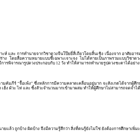
์ และ การทำนายจากวิชาดวงจีนโป๊ยยี่สี่เถียวโดยสิ้นเชิง เนื่องจาก อาศัยอาร
ง โดยสื่อความหมายแบบชี้เฉพาะเจาะจง ไม่ได้ทายเป็นภาพรวมแบบวิชาดวงจีนโป๊
ง ยังมีการพิจารณารูปดวงประกอบกับ 12 วัง ทำให้สามารถทำนายรูปดวงชะตาได้อย่าง
รตามคัมภีร์ “จื้อเพ้ง” ซึ่งหลักการมีความคลาดเคลื่อนอยู่มาก จะสังเกตได้จา
ยา เฮ้ง ผัวะ ไห่ และ ซิ้งสัวะจำนวนมากเข้ามาผสม ทำให้ผู้ศึกษาไม่สามารถจดจำได
ว ถูกบ้าง ผิดบ้าง จึงมีความรู้สึกว่า สิ่งที่ตนรู้ยังไม่ใช่ ยังต้องการศึกษาเพิ่