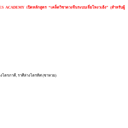
S ACADEMY เปิดหลักสูตร “เคล็ดวิชาดวงจีนระบบเจี่ยโหงวเฮ้ง” (สำหรับผู้
ศีล่างไตรภาคี, ราศีล่างไตรทิศ (ซาหวย)