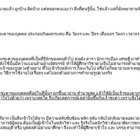
ล้ว ถูกบ้าง ผิดบ้าง แต่หลอกตนเองว่า สิ่งที่ตนรู้นั้น..ใช่แล้ว แต่ก็ยังพยายาม
งชะตาของบุคคล ประกอบกับผลกระทบ คือ วัยจร และ ปีจร เดือนจร วันจร เวลาจร
วงชะตาของบุคคลที่เป็นที่รู้จักของคนทั่วไป คนดัง ดารา นักการเมือง เศรษฐี
ที่กำลังใช้นั้นมีความแม่นยำอย่างอัศจรรย์ ทำให้ผู้ศึกษาวิชาดวงจีนไม่สามารถท
าม ของเจ้าของรูปดวงตัวอย่าง ที่ไม่เข้ากับหลักการ ก็ละเว้นไป หรือไม่ก็พยายา
 วิธีการใช้งานไปเรื่อยๆ แต่ไม่ยกตัวอย่างการทำนายรูปดวงจริง
าของบุคคลที่อยู่ในที่นั้นๆ ยกขึ้นมาอ่าน ทำนายสด แล้วให้ผู้เป็นเจ้าของดวงช
ด้วยว่า เพราะเหตุใด จึงเกิดเหตุการณ์เหล่านั้นขึ้นกับเจ้าชะตา เพราะสิ่งใดเป็
ได้ยาก เป็นสิ่งเข้าใจได้ยาก มีความสลับซับซ้อน พลิก สลับ กลับไปกลับมาตลอดเว
จารย์ผู้สอน ต้องเป็นผู้เข้าใจในหลักวิชา และ รู้จริงในหลักวิชา ต้องอาศัยการย
วงสมมุติ หรือ บุคคลตัวอย่างมาศึกษา จึงจะทำให้ผู้ศึกษาเข้าใจ และ บรรลุ สา