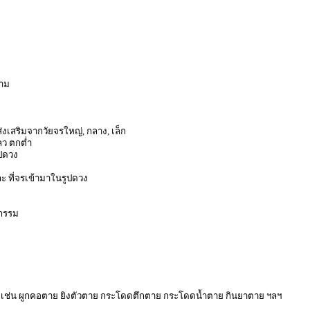
ยาม
เสริมจากวัยจรใหญ่, กลาง, เล็ก
ลว ตกต่ำ
ปดวง
ละ ที่จรเข้ามาในรูปดวง
ยกรรม
ใด เช่น ผูกคอตาย ยิงตัวตาย กระโดดตึกตาย กระโดดน้ำตาย กินยาตาย ฯลฯ