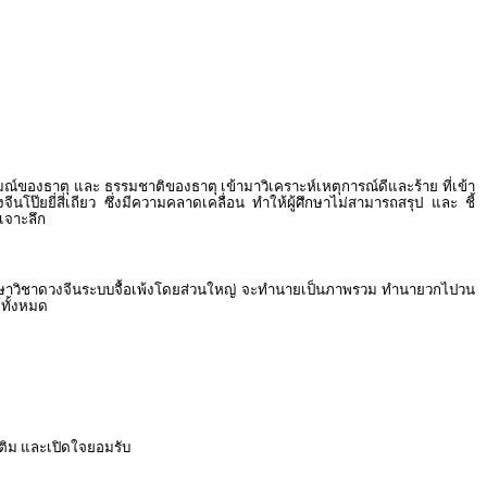
มณ์ของธาตุ และ ธรรมชาติของธาตุ เข้ามาวิเคราะห์เหตุการณ์ดีและร้าย ที่เข้า
ยยี่สี่เถียว ซึ่งมีความคลาดเคลื่อน ทำให้ผู้ศึกษาไม่สามารถสรุป และ ชี้
เจาะลึก
กผู้ศึกษาวิชาดวงจีนระบบจื้อเพ้งโดยส่วนใหญ่ จะทำนายเป็นภาพรวม ทำนายวกไปวน
้ทั้งหมด
มเติม และเปิดใจยอมรับ