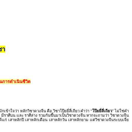
ชา
นการดำเนินชีวิต
าใจว่า หลักวิชาดวงจีน คือ วิชาโป๊ยยี่สี่เถียว คำว่า “
โป๊ยยี่สี่เถียว
” ไม่ใช่คำ
ม มีราศีบน และ ราศีล่าง รวมกันขึ้นมาเป็นวิชาดวงจีน หากจะถามว่า วิชาดวงจีน
้แก่ เสาหลักปี เสาหลักเดือน เสาหลักวัน เสาหลักยาม แต่วิชาดวงจีนระบบเจี่ย