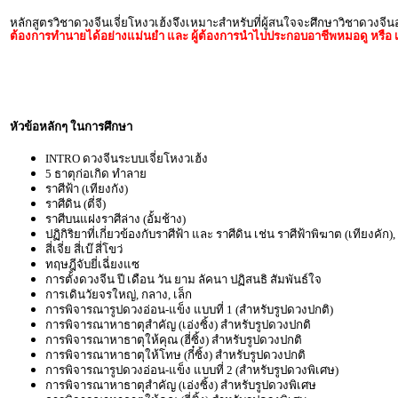
หลักสูตรวิชาดวงจีนเจี่ยโหงวเฮ้งจึงเหมาะสำหรับที่ผู้สนใจจะศึกษาวิชาดวงจี
ต้องการทำนายได้อย่างแม่นยำ และ ผู้ต้องการนำไปประกอบอาชีพหมอดู หรือ เ
หัวข้อหลักๆ ในการศึกษา
INTRO ดวงจีนระบบเจี่ยโหงวเฮ้ง
5 ธาตุก่อเกิด ทำลาย
ราศีฟ้า (เทียงกัง)
ราศีดิน (ตี่จี)
ราศีบนแฝงราศีล่าง (อั้มช้าง)
ปฏิกิริยาที่เกี่ยวข้องกับราศีฟ้า และ ราศีดิน เช่น ราศีฟ้าพิฆาต (เทียงคัก
สี่เจี่ย สี่เบ๊ สี่โขว่
ทฤษฎีจับยี่เฉี่ยงแซ
การตั้งดวงจีน ปี เดือน วัน ยาม ลัคนา ปฏิสนธิ สัมพันธ์ใจ
การเดินวัยจรใหญ่, กลาง, เล็ก
การพิจารณารูปดวงอ่อน-แข็ง แบบที่ 1 (สำหรับรูปดวงปกติ)
การพิจารณาหาธาตุสำคัญ (เอ่งซิ้ง) สำหรับรูปดวงปกติ
การพิจารณาหาธาตุให้คุณ (ฮี่ซิ้ง) สำหรับรูปดวงปกติ
การพิจารณาหาธาตุให้โทษ (กี๋ซิ้ง) สำหรับรูปดวงปกติ
การพิจารณารูปดวงอ่อน-แข็ง แบบที่ 2 (สำหรับรูปดวงพิเศษ)
การพิจารณาหาธาตุสำคัญ (เอ่งซิ้ง) สำหรับรูปดวงพิเศษ