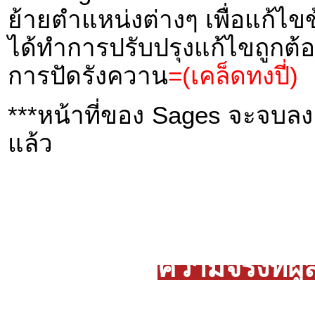
ย้ายตำแหน่งต่างๆ เพื่อแก้ไขข
ได้ทำการปรับปรุงแก้ไขถูกต
การปัดรังควาน
=(เคล็ดทงปี่)
***หน้าที่ของ Sages จะจบลง เ
แล้ว
ความจริงที่ผ