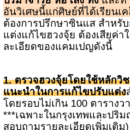
อันวิเศษนี้แก่ศิษย์ที่ได้เรียนเค
ต้องการปรึกษาซินแส สำหรับก
แต่งแก้ไขฮวงจุ้ย ต้องเสียค่าใ
ละเอียดของแคมเปญดังนี้
1. ตรวจฮวงจุ้ยโดยใช้หลักวิช
แนะนำในการแก้ไขปรับแต่ง
ส
โดยรอบไม่เกิน 100 ตารางวา(
***เฉพาะในกรุงเทพและปริมณ
สอบถามรายละเอียดเพิ่มเติม)