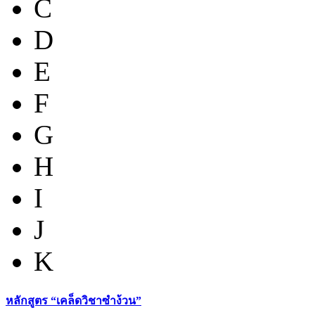
C
D
E
F
G
H
I
J
K
หลักสูตร “เคล็ดวิชาซำง้วน”