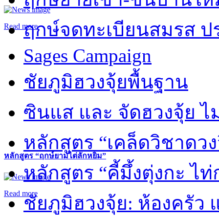
ฤกษ์จดทะเบียนสมรส ปร
Read more
Sages Campaign
ชัยภูมิฮวงจุ้ยพื้นฐาน
ซินแส และ จัดฮวงจุ้ย ไม่
หลักสูตร “เคล็ดวิชาดวง
หลักสูตร “ฤกษ์ยามไต่ลักหยิ่ม”
หลักสูตร “คี้มึ้งตุ่งกะ ไ
Read more
ชัยภูมิฮวงจุ้ย: ห้องครัว