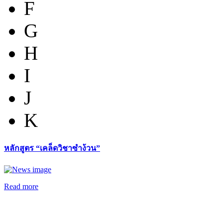
F
G
H
I
J
K
หลักสูตร “เคล็ดวิชาซำง้วน”
Read more