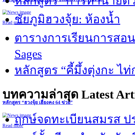
หลักสูตร “การทำนายดวงช
ชัยภูมิฮวงจุ้ย: ห้องน้ำ
Read more
ตารางการเรียนการสอน 
Sages
หลักสูตร “คี้มึ้งตุ่งกะ ไ
บทความล่าสุด
Latest Art
หลักสูตร “ฮวงจุ้ย เฮี่ยงคง 64 ข่วย”
ฤกษ์จดทะเบียนสมรส ปร
Read more