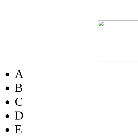
A
B
C
D
E