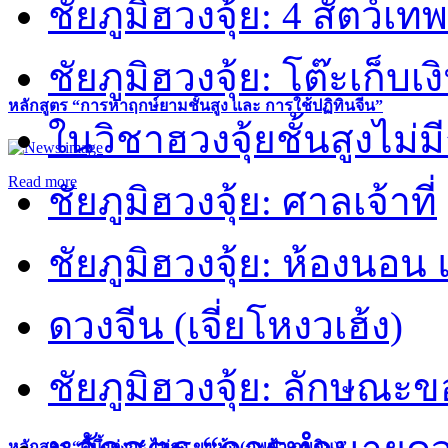
ชัยภูมิฮวงจุ้ย: 4 สัตว์เทพ
ชัยภูมิฮวงจุ้ย: โต๊ะเก็บเงิ
หลักสูตร “การหาฤกษ์ยามชั้นสูง และ การใช้ปฏิทินจีน”
ในวิชาฮวงจุ้ยชั้นสูงไม่ม
Read more
ชัยภูมิฮวงจุ้ย: ศาลเจ้าที่
ชัยภูมิฮวงจุ้ย: ห้องนอน 
ดวงจีน (เจี่ยโหงวเฮ้ง)
ชัยภูมิฮวงจุ้ย: ลักษณะขอ
หลักสูตร “คี้มึ้งตุ่งกะ ไท่กง-ขงเม้ง (ภพฟ้า ภพดิน)”