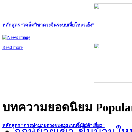
หลักสูตร “เคล็ดวิชาดวงจีนระบบเจี่ยโหงวเฮ้ง”
Read more
บทความยอดนิยม
Popular
หลักสูตร “การทำนายดวงชะตาระบบจี๋มุ้ยเต้าเสี่ยว”
ฤกษ์ย้ายเข้า-ขึ้นบ้านให