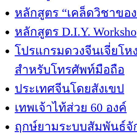
หลักสูตร “เคล็ดวิชาขอ
หลักสูตร D.I.Y. Worksho
โปรแกรมดวงจีนเจี่ยโหงว
สำหรับโทรศัพท์มือถือ
ประเทศจีนโดยสังเขป
เทพเจ้าไท้ส่วย 60 องค์
ฤกษ์ยามระบบสัมพันธ์จักร