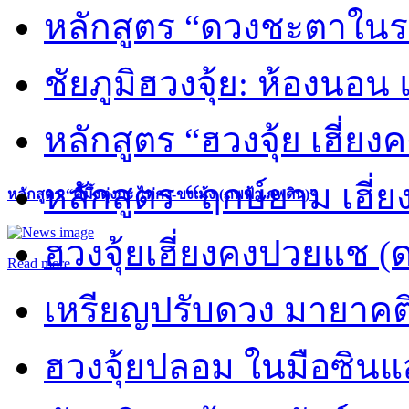
หลักสูตร “ดวงชะตาในร
ชัยภูมิฮวงจุ้ย: ห้องนอน 
หลักสูตร “ฮวงจุ้ย เฮี่ยง
หลักสูตร “ฤกษ์ยาม เฮี่ย
หลักสูตร “คี้มึ้งตุ่งกะ ไท่กง-ขงเม้ง (ภพฟ้า ภพดิน)”
ฮวงจุ้ยเฮี่ยงคงปวยแช (
Read more
เหรียญปรับดวง มายาคต
ฮวงจุ้ยปลอม ในมือซิน