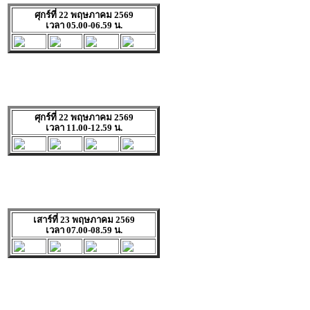
ศุกร์ที่ 22 พฤษภาคม 2569
เวลา 05.00-06.59 น.
ศุกร์ที่ 22 พฤษภาคม 2569
เวลา 11.00-12.59 น.
เสาร์ที่ 23 พฤษภาคม 2569
เวลา 07.00-08.59 น.