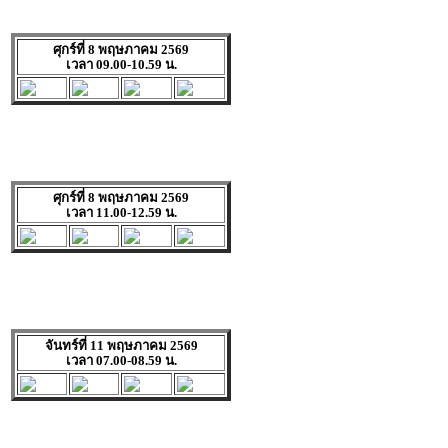
ศุกร์ที่ 8 พฤษภาคม 2569
เวลา 09.00-10.59 น.
ศุกร์ที่ 8 พฤษภาคม 2569
เวลา 11.00-12.59 น.
จันทร์ที่ 11 พฤษภาคม 2569
เวลา 07.00-08.59 น.