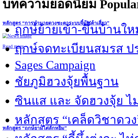
บทความยอดนิยม
Popular
หลักสูตร “การทำนายดวงชะตาระบบจี๋มุ้ยเต้าเสี่ยว”
ฤกษ์ย้ายเข้า-ขึ้นบ้านให
ฤกษ์จดทะเบียนสมรส ปร
Read more
Sages Campaign
ชัยภูมิฮวงจุ้ยพื้นฐาน
ซินแส และ จัดฮวงจุ้ย ไม่
หลักสูตร “เคล็ดวิชาดวง
หลักสูตร “ฤกษ์ยามไต่ลักหยิ่ม”