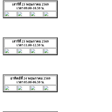
เสาร์ที่ 23 พฤษภาคม 2569
เวลา 09.00-10.59 น.
เสาร์ที่ 23 พฤษภาคม 2569
เวลา 11.00-12.59 น.
อาทิตย์ที่ 24 พฤษภาคม 2569
เวลา 05.00-06.59 น.