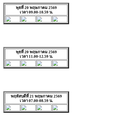
พุธที่ 20 พฤษภาคม 2569
เวลา 09.00-10.59 น.
พุธที่ 20 พฤษภาคม 2569
เวลา 11.00-12.59 น.
พฤหัสบดีที่ 21 พฤษภาคม 2569
เวลา 07.00-08.59 น.