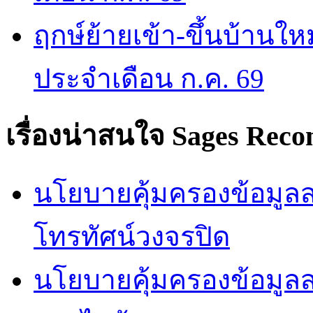
ฤกษ์ย้ายเข้า-ขึ้นบ้านให
ประจำเดือน ก.ค. 69
เรื่องน่าสนใจ
Sages Rec
นโยบายคุ้มครองข้อมูลส่
โทรทัศน์วงจรปิด
นโยบายคุ้มครองข้อมูล