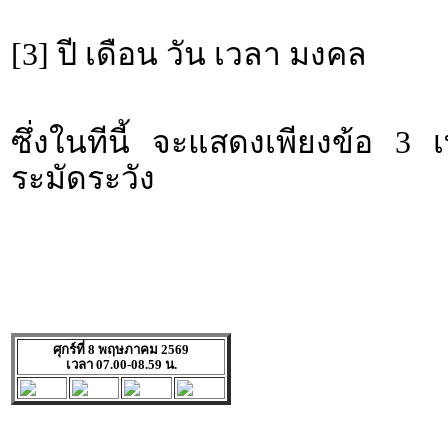
[3] ปี เดือน วัน เวลา มงคล
ซึ่งในทีนี้ จะแสดงเพียงข้อ 3 
ระมัดระวัง
ศุกร์ที่ 8 พฤษภาคม 2569
เวลา 07.00-08.59 น.