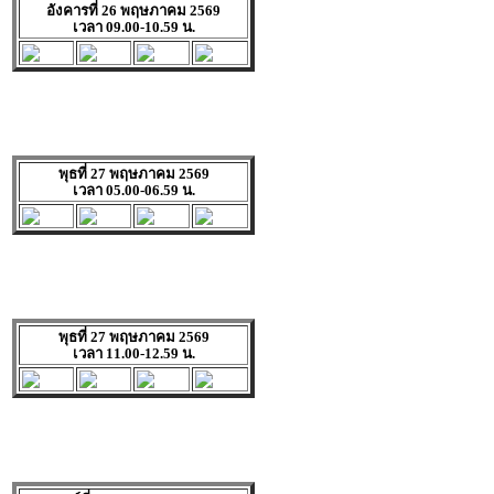
อังคารที่ 26 พฤษภาคม 2569
เวลา 09.00-10.59 น.
พุธที่ 27 พฤษภาคม 2569
เวลา 05.00-06.59 น.
พุธที่ 27 พฤษภาคม 2569
เวลา 11.00-12.59 น.