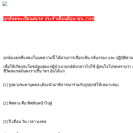
ฤกษ์จดทะเบียนสมรส ประจำเดือนมิถุนายน 2569
ฤกษ์มงคลที่แสดงในบทความนี้ ได้ผ่านการเลือกเฟ้น กลั่นกรอง และ ปฏิบัต
เพื่อให้เกิดประโยชน์สูงสุดแก่ผู้นำเอาฤกษ์ดังกล่าวไปใช้ ผู้สนใจโปรดทราบว่า
ชีวิตสมรสมั่นคงราบรื่น ฯลฯ อันได้แก่
[1] รูปดวงชะตาบุคคล (ต้องนำมาพิจารณาร่วมกับรูปฤกษ์ให้เหมาะสม)
[2] ทิศทาง คือ ทิศหันหน้าไปสู่
[3] ปี เดือน วัน เวลา มงคล