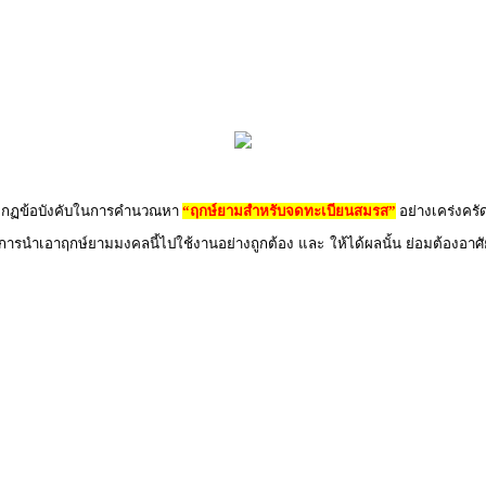
ิตามกฏข้อบังคับในการคำนวณหา
“ฤกษ์ยามสำหรับจดทะเบียนสมรส”
อย่างเคร่งครั
 การนำเอาฤกษ์ยามมงคลนี้ไปใช้งานอย่างถูกต้อง และ ให้ได้ผลนั้น ย่อมต้องอาศัย