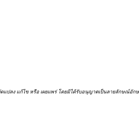
้ำ ดัดแปลง แก้ไข หรือ เผยแพร่ โดยมิได้รับอนุญาตเป็นลายลักษณ์อ