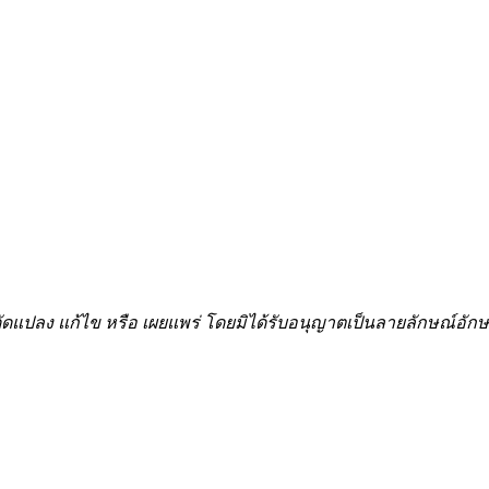
้ำ ดัดแปลง แก้ไข หรือ เผยแพร่ โดยมิได้รับอนุญาตเป็นลายลักษณ์อ