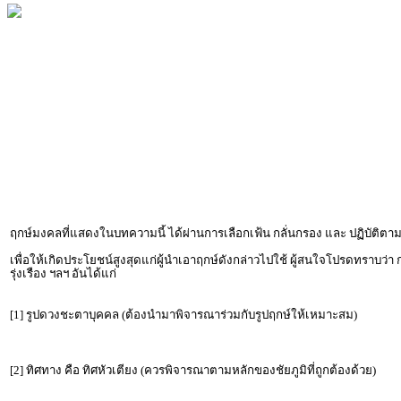
ฤกษ์มงคลที่แสดงในบทความนี้ ได้ผ่านการเลือกเฟ้น กลั่นกรอง และ ปฏิบัต
เพื่อให้เกิดประโยชน์สูงสุดแก่ผู้นำเอาฤกษ์ดังกล่าวไปใช้ ผู้สนใจโปรดทราบว่า
รุ่งเรือง ฯลฯ อันได้แก่
[1] รูปดวงชะตาบุคคล (ต้องนำมาพิจารณาร่วมกับรูปฤกษ์ให้เหมาะสม)
[2] ทิศทาง คือ ทิศหัวเตียง (ควรพิจารณาตามหลักของชัยภูมิที่ถูกต้องด้วย)