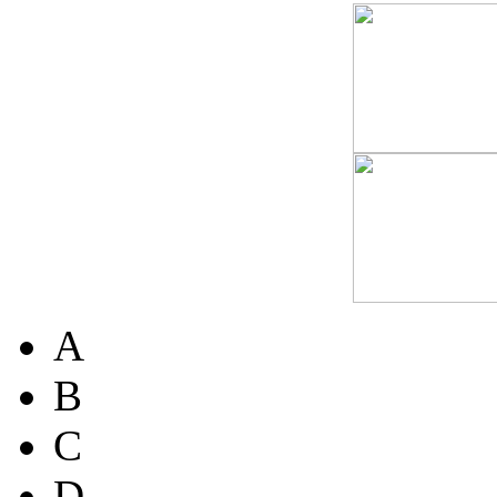
A
B
C
D