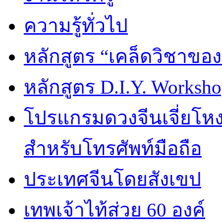
ความรู้ทั่วไป
หลักสูตร “เคล็ดวิชาขอ
หลักสูตร D.I.Y. Worksho
โปรแกรมดวงจีนเจี่ยโหงว
สำหรับโทรศัพท์มือถือ
ประเทศจีนโดยสังเขป
เทพเจ้าไท้ส่วย 60 องค์