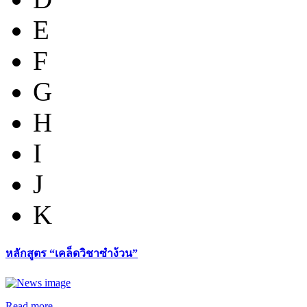
E
F
G
H
I
J
K
หลักสูตร “เคล็ดวิชาซำง้วน”
Read more