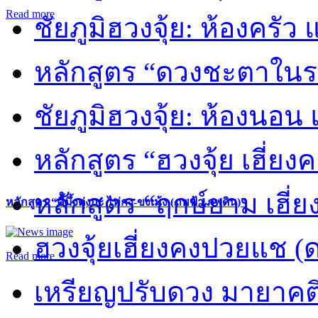
Read more
ชัยภูมิฮวงจุ้ย: ห้องครัว
หลักสูตร “ดวงชะตาในร
ชัยภูมิฮวงจุ้ย: ห้องนอน 
หลักสูตร “ฮวงจุ้ย เฮี่ยง
หลักสูตร “ฤกษ์ยาม เฮี่ย
หลักสูตร “คี้มึ้งตุ่งกะ ไท่กง-ขงเม้ง (ภพฟ้า ภพดิน)”
ฮวงจุ้ยเฮี่ยงคงปวยแช (
Read more
เหรียญปรับดวง มายาคต