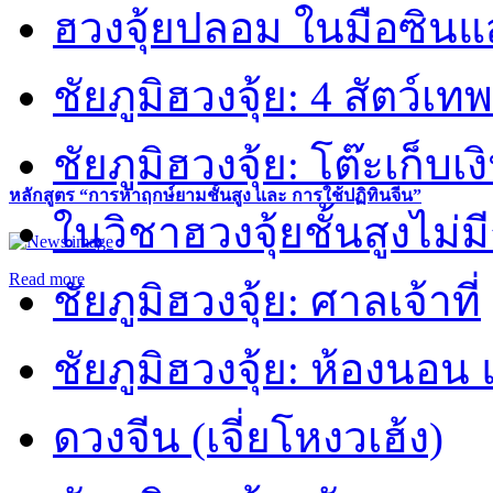
ฮวงจุ้ยปลอม ในมือซิน
ชัยภูมิฮวงจุ้ย: 4 สัตว์เทพ
ชัยภูมิฮวงจุ้ย: โต๊ะเก็บเงิ
หลักสูตร “การหาฤกษ์ยามชั้นสูง และ การใช้ปฏิทินจีน”
ในวิชาฮวงจุ้ยชั้นสูงไม่ม
Read more
ชัยภูมิฮวงจุ้ย: ศาลเจ้าที่
ชัยภูมิฮวงจุ้ย: ห้องนอน 
ดวงจีน (เจี่ยโหงวเฮ้ง)