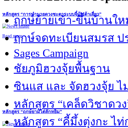
หลักสูตร “การทำนายดวงชะตาระบบจี๋มุ้ยเต้าเสี่ยว”
ฤกษ์ย้ายเข้า-ขึ้นบ้านให
ฤกษ์จดทะเบียนสมรส ปร
Read more
Sages Campaign
ชัยภูมิฮวงจุ้ยพื้นฐาน
ซินแส และ จัดฮวงจุ้ย ไม่
หลักสูตร “เคล็ดวิชาดวง
หลักสูตร “ฤกษ์ยามไต่ลักหยิ่ม”
หลักสูตร “คี้มึ้งตุ่งกะ ไ