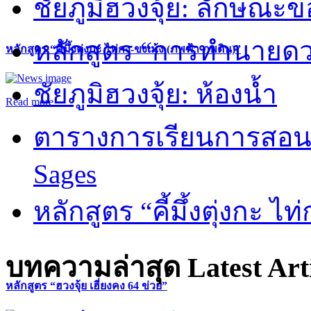
ชัยภูมิฮวงจุ้ย: ลักษณะขอ
หลักสูตร “การทำนายดวงช
หลักสูตร “คี้มึ้งตุ่งกะ ไท่กง-ขงเม้ง (ภพฟ้า ภพดิน)”
ชัยภูมิฮวงจุ้ย: ห้องน้ำ
Read more
ตารางการเรียนการสอน 
Sages
หลักสูตร “คี้มึ้งตุ่งกะ ไ
บทความล่าสุด
Latest Art
หลักสูตร “ฮวงจุ้ย เฮี่ยงคง 64 ข่วย”