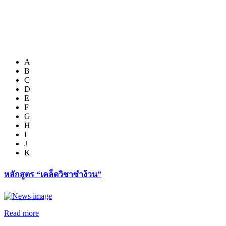
A
B
C
D
E
F
G
H
I
J
K
หลักสูตร “เคล็ดวิชาซำง้วน”
Read more