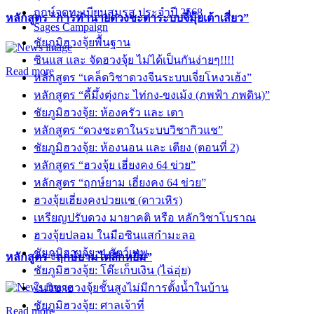
ฤกษ์จดทะเบียนสมรส ประจำปี 2568
หลักสูตร “การทำนายดวงชะตาระบบจี๋มุ้ยเต้าเสี่ยว”
Sages Campaign
ชัยภูมิฮวงจุ้ยพื้นฐาน
ซินแส และ จัดฮวงจุ้ย ไม่ได้เป็นกันง่ายๆ!!!!
Read more
หลักสูตร “เคล็ดวิชาดวงจีนระบบเจี่ยโหงวเฮ้ง”
หลักสูตร “คี้มึ้งตุ่งกะ ไท่กง-ขงเม้ง (ภพฟ้า ภพดิน)”
ชัยภูมิฮวงจุ้ย: ห้องครัว และ เตา
หลักสูตร “ดวงชะตาในระบบวิชากิวแช”
ชัยภูมิฮวงจุ้ย: ห้องนอน และ เตียง (ตอนที่ 2)
หลักสูตร “ฮวงจุ้ย เฮี่ยงคง 64 ข่วย”
หลักสูตร “ฤกษ์ยาม เฮี่ยงคง 64 ข่วย”
ฮวงจุ้ยเฮี่ยงคงปวยแช (ดาวเหิร)
เหรียญปรับดวง มายาคติ หรือ หลักวิชาโบราณ
ฮวงจุ้ยปลอม ในมือซินแสกำมะลอ
ชัยภูมิฮวงจุ้ย: 4 สัตว์เทพ
หลักสูตร “ฤกษ์ยามไต่ลักหยิ่ม”
ชัยภูมิฮวงจุ้ย: โต๊ะเก็บเงิน (ไฉ่อุ่ย)
ในวิชาฮวงจุ้ยชั้นสูงไม่มีการตั้งน้ำในบ้าน
ชัยภูมิฮวงจุ้ย: ศาลเจ้าที่
Read more