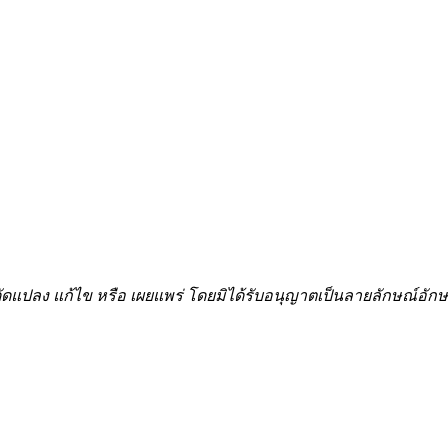
้ำ ดัดแปลง แก้ไข หรือ เผยแพร่ โดยมิได้รับอนุญาตเป็นลายลักษณ์อ