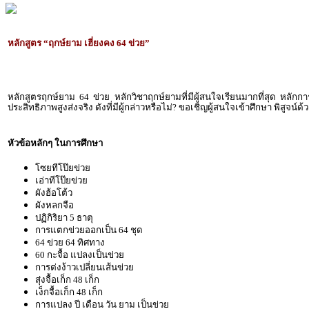
หลักสูตร “ฤกษ์ยาม เฮี่ยงคง 64 ข่วย”
หลักสูตรฤกษ์ยาม 64 ข่วย หลักวิชาฤกษ์ยามที่มีผู้สนใจเรียนมากที่สุด หลักกา
ประสิทธิภาพสูงส่งจริง ดังที่มีผู้กล่าวหรือไม่? ขอเชิญผู้สนใจเข้าศึกษา พิสูจน์ด
หัวข้อหลักๆ ในการศึกษา
โซยทีโป๊ยข่วย
เอ่าทีโป๊ยข่วย
ผังฮ้อโต้ว
ผังหลกจือ
ปฏิกิริยา 5 ธาตุ
การแตกข่วยออกเป็น 64 ชุด
64 ข่วย 64 ทิศทาง
60 กะจื้อ แปลงเป็นข่วย
การต่งง้าวเปลี่ยนเส้นข่วย
สุ่งจื้อเก็ก 48 เก็ก
เง็กจื้อเก็ก 48 เก็ก
การแปลง ปี เดือน วัน ยาม เป็นข่วย