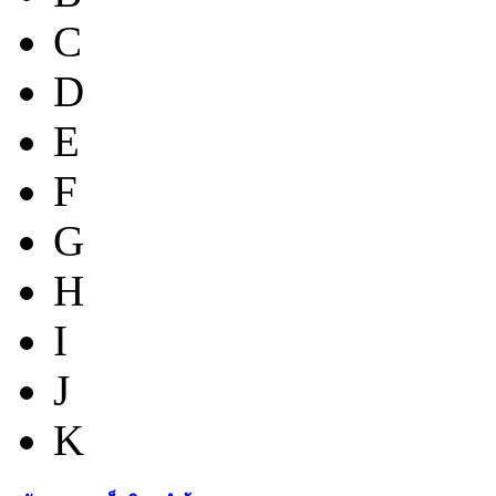
C
D
E
F
G
H
I
J
K