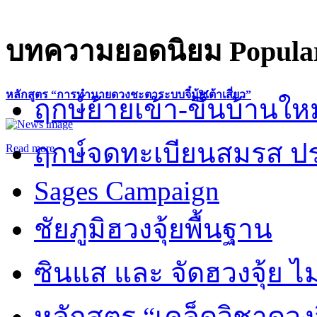
บทความยอดนิยม
Popular
หลักสูตร “การทำนายดวงชะตาระบบจี๋มุ้ยเต้าเสี่ยว”
ฤกษ์ย้ายเข้า-ขึ้นบ้านให
ฤกษ์จดทะเบียนสมรส ปร
Read more
Sages Campaign
ชัยภูมิฮวงจุ้ยพื้นฐาน
ซินแส และ จัดฮวงจุ้ย ไม่
หลักสูตร “เคล็ดวิชาดวง