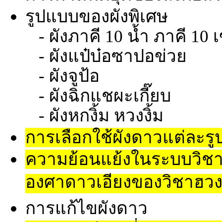
รูปแบบของผังพิเศษ
- ผังภาคี 10 น้ำ ภาคี 10 
- ผังแป๋บ๋อซาปอข่วย
- ผังจูป้อ
- ผังฉิกแชผะเกี๊ยบ
- ผังหกงิ้ม หวงงิ้ม
การเลือกใช้ผังดาวแต่ละร
ความย้อนแย้งในระบบวิชา(บั
องศาดาวเอียงของวิชาฮวงจ
การแก้ไขผังดาว