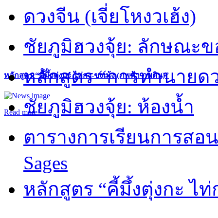
ดวงจีน (เจี่ยโหงวเฮ้ง)
ชัยภูมิฮวงจุ้ย: ลักษณะขอ
หลักสูตร “การทำนายดวงช
หลักสูตร “คี้มึ้งตุ่งกะ ไท่กง-ขงเม้ง (ภพฟ้า ภพดิน)”
ชัยภูมิฮวงจุ้ย: ห้องน้ำ
Read more
ตารางการเรียนการสอน 
Sages
หลักสูตร “คี้มึ้งตุ่งกะ ไ